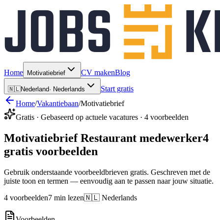
Home
CV maken
Blog
Motivatiebrief
Start gratis
🇳🇱
Nederland
·
Nederlands
Home
/
Vakantiebaan
/
Motivatiebrief
Gratis · Gebaseerd op actuele vacatures · 4 voorbeelden
Motivatiebrief Restaurant medewerker
4
gratis voorbeelden
Gebruik onderstaande voorbeeldbrieven gratis. Geschreven met de
juiste toon en termen — eenvoudig aan te passen naar jouw situatie.
4 voorbeelden
7 min lezen
🇳🇱 Nederlands
Voorbeelden