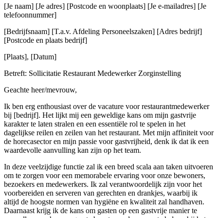
[Je naam] [Je adres] [Postcode en woonplaats] [Je e-mailadres] [Je
telefoonnummer]
[Bedrijfsnaam] [T.a.v. Afdeling Personeelszaken] [Adres bedrijf]
[Postcode en plaats bedrijf]
[Plaats], [Datum]
Betreft: Sollicitatie Restaurant Medewerker Zorginstelling
Geachte heer/mevrouw,
Ik ben erg enthousiast over de vacature voor restaurantmedewerker
bij [bedrijf]. Het lijkt mij een geweldige kans om mijn gastvrije
karakter te laten stralen en een essentiële rol te spelen in het
dagelijkse reilen en zeilen van het restaurant. Met mijn affiniteit voor
de horecasector en mijn passie voor gastvrijheid, denk ik dat ik een
waardevolle aanvulling kan zijn op het team.
In deze veelzijdige functie zal ik een breed scala aan taken uitvoeren
om te zorgen voor een memorabele ervaring voor onze bewoners,
bezoekers en medewerkers. Ik zal verantwoordelijk zijn voor het
voorbereiden en serveren van gerechten en drankjes, waarbij ik
altijd de hoogste normen van hygiëne en kwaliteit zal handhaven.
Daarnaast krijg ik de kans om gasten op een gastvrije manier te