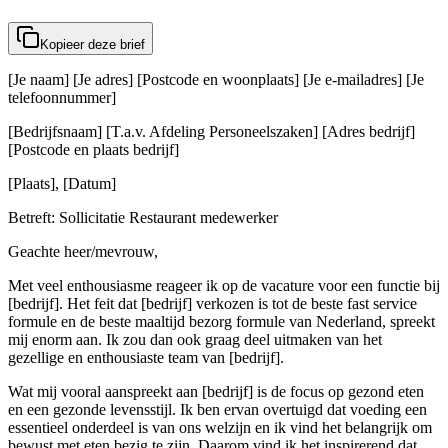
Kopieer deze brief
[Je naam] [Je adres] [Postcode en woonplaats] [Je e-mailadres] [Je
telefoonnummer]
[Bedrijfsnaam] [T.a.v. Afdeling Personeelszaken] [Adres bedrijf]
[Postcode en plaats bedrijf]
[Plaats], [Datum]
Betreft: Sollicitatie Restaurant medewerker
Geachte heer/mevrouw,
Met veel enthousiasme reageer ik op de vacature voor een functie bij
[bedrijf]. Het feit dat [bedrijf] verkozen is tot de beste fast service
formule en de beste maaltijd bezorg formule van Nederland, spreekt
mij enorm aan. Ik zou dan ook graag deel uitmaken van het
gezellige en enthousiaste team van [bedrijf].
Wat mij vooral aanspreekt aan [bedrijf] is de focus op gezond eten
en een gezonde levensstijl. Ik ben ervan overtuigd dat voeding een
essentieel onderdeel is van ons welzijn en ik vind het belangrijk om
bewust met eten bezig te zijn. Daarom vind ik het inspirerend dat