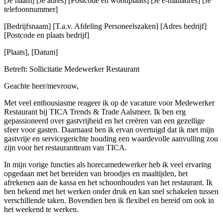
[Je naam] [Je adres] [Postcode en woonplaats] [Je e-mailadres] [Je
telefoonnummer]
[Bedrijfsnaam] [T.a.v. Afdeling Personeelszaken] [Adres bedrijf]
[Postcode en plaats bedrijf]
[Plaats], [Datum]
Betreft: Sollicitatie Medewerker Restaurant
Geachte heer/mevrouw,
Met veel enthousiasme reageer ik op de vacature voor Medewerker
Restaurant bij TICA Trends & Trade Aalsmeer. Ik ben erg
gepassioneerd over gastvrijheid en het creëren van een gezellige
sfeer voor gasten. Daarnaast ben ik ervan overtuigd dat ik met mijn
gastvrije en servicegerichte houding een waardevolle aanvulling zou
zijn voor het restaurantteam van TICA.
In mijn vorige functies als horecamedewerker heb ik veel ervaring
opgedaan met het bereiden van broodjes en maaltijden, het
afrekenen aan de kassa en het schoonhouden van het restaurant. Ik
ben bekend met het werken onder druk en kan snel schakelen tussen
verschillende taken. Bovendien ben ik flexibel en bereid om ook in
het weekend te werken.