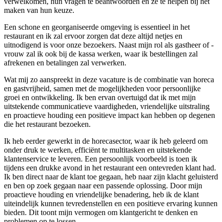
verwelkomen, hun vragen te beantwoorden en ze te helpen bij het
maken van hun keuze.
Een schone en georganiseerde omgeving is essentieel in het
restaurant en ik zal ervoor zorgen dat deze altijd netjes en
uitnodigend is voor onze bezoekers. Naast mijn rol als gastheer of -
vrouw zal ik ook bij de kassa werken, waar ik bestellingen zal
afrekenen en betalingen zal verwerken.
Wat mij zo aanspreekt in deze vacature is de combinatie van horeca
en gastvrijheid, samen met de mogelijkheden voor persoonlijke
groei en ontwikkeling. Ik ben ervan overtuigd dat ik met mijn
uitstekende communicatieve vaardigheden, vriendelijke uitstraling
en proactieve houding een positieve impact kan hebben op degenen
die het restaurant bezoeken.
Ik heb eerder gewerkt in de horecasector, waar ik heb geleerd om
onder druk te werken, efficiënt te multitasken en uitstekende
klantenservice te leveren. Een persoonlijk voorbeeld is toen ik
tijdens een drukke avond in het restaurant een ontevreden klant had.
Ik ben direct naar de klant toe gegaan, heb naar zijn klacht geluisterd
en ben op zoek gegaan naar een passende oplossing. Door mijn
proactieve houding en vriendelijke benadering, heb ik de klant
uiteindelijk kunnen tevredenstellen en een positieve ervaring kunnen
bieden. Dit toont mijn vermogen om klantgericht te denken en
problemen op te lossen.