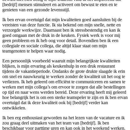
[bedrijf] mensen stimuleert en activeert om bewust te eten en te
genieten van een gezonde levensstijl.
Ik ben ervan overtuigd dat mijn kwaliteiten goed aansluiten bij de
vereisten van deze functie. Ik sta bekend om mijn snelle, nette en
verzorgde werkwijze. Daarnaast ben ik stressbestendig en kan ik
goed omgaan met de druk in de keuken. Fysiek werk is voor mij
geen probleem en ik heb oog voor detail. Bovendien ben ik een
collegiale en sociale collega, die altijd klaar staat om mijn
teamgenoten te helpen waar nodig.
Een persoonlijk voorbeeld waaruit mijn belangrijkste kwaliteiten
blijken, is mijn ervaring als keukenhulp in een druk restaurant
tijdens de vakantieperiode. Ondanks de grote drukte slaagde ik erin
om snel en nauwkeurig te werken zonder de kwaliteit uit het oog te
verliezen. Ik heb geleerd om efficiënt te communiceren en samen te
werken met mijn collega’s om ervoor te zorgen dat alle bestellingen
op tijd en naar wens werden bereid. Deze ervaring heeft mij geleerd
hoe belangrijk het is om een sterke teamspeler te zijn en ik ben ervan
overtuigd dat ik deze kwaliteit ook bij [bedrijf] verder kan
ontwikkelen.
Ik ben erg enthousiast geworden na het lezen van de vacature en ik
zou graag deel uitmaken van het team van [bedrijf]. Ik ben
beschikbaar voor parttime uren en kan ook in het weekend werken.