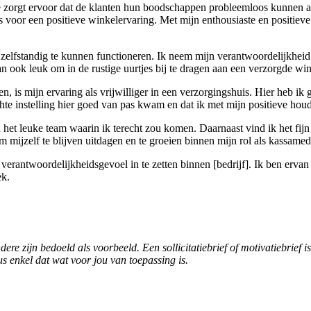
Je zorgt ervoor dat de klanten hun boodschappen probleemloos kunnen af
s voor een positieve winkelervaring. Met mijn enthousiaste en positieve
lfstandig te kunnen functioneren. Ik neem mijn verantwoordelijkheid en
ook leuk om in de rustige uurtjes bij te dragen aan een verzorgde wi
en, is mijn ervaring als vrijwilliger in een verzorgingshuis. Hier heb i
ichte instelling hier goed van pas kwam en dat ik met mijn positieve h
et leuke team waarin ik terecht zou komen. Daarnaast vind ik het fijn 
 om mijzelf te blijven uitdagen en te groeien binnen mijn rol als kassame
 verantwoordelijkheidsgevoel in te zetten binnen [bedrijf]. Ik ben ervan
ek.
ere zijn bedoeld als voorbeeld. Een sollicitatiebrief of motivatiebrief
dus enkel dat wat voor jou van toepassing is.