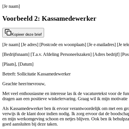
[Je naam]
Voorbeeld 2: Kassamedewerker
Kopieer deze brief
[Je naam] [Je adres] [Postcode en woonplaats] [Je e-mailadres] [Je t
[Bedrijfsnaam] [T.a.v. Afdeling Personeelszaken] [Adres bedrijf] [Post
[Plaats], [Datum]
Betreft: Sollicitatie Kassamedewerker
Geachte heer/mevrouw,
Met veel enthousiasme en interesse las ik de vacaturetekst voor de fu
dragen aan een positieve winkelervaring. Graag wil ik mijn motivatie 
Als Kassamedewerker ben ik ervoor verantwoordelijk om met een grot
verwijs ik de klant door indien nodig. Ik zorg ervoor dat de boodsch
en mijn werkomgeving schoon en netjes blijven. Ook ben ik behulpzaam
goed aansluiten bij deze taken.