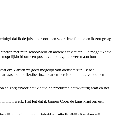
rtuigd dat ik de juiste persoon ben voor deze functie en ik zou graag
combineren met mijn schoolwerk en andere activiteiten. De mogelijkheid
e mogelijkheid om een positieve bijdrage te leveren aan hun
staat om klanten zo goed mogelijk van dienst te zijn. Ik ben
aarnaast ben ik flexibel inzetbaar en bereid om in de avonden en
on en zorg ervoor dat ik altijd de producten nauwkeurig scan en het
 in mijn werk. Het feit dat ik binnen Coop de kans krijg om een
nstelling, mijn nauwkeurigheid en mijn flexibiliteit maken mij