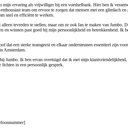
is mijn ervaring als vrijwilliger bij een voedselbank. Hier ben ik veran
 enthousiast team om ervoor te zorgen dat mensen met een glimlach en 
om snel en efficiënt te werken.
t alleen tevreden te stellen, maar om ze ook fan te maken van Jumbo. De
en winnen past goed bij mijn persoonlijkheid en betrokkenheid. Ik ben e
oof dat een sterke teamgeest en elkaar ondersteunen essentieel zijn voor
 in Amsterdam.
 Jumbo. Ik ben ervan overtuigd dat ik met mijn klantvriendelijkheid, e
e lichten in een persoonlijk gesprek.
elefoonnummer]