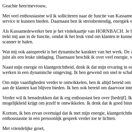
Geachte heer/mevrouw,
Met veel enthousiasme wil ik solliciteren naar de functie van Kassame
service te kunnen bieden. Daarnaast ben ik stressbestendig, energie
Als Kassamedewerker ben je het visitekaartje van HORNBACH. Je bent d
trekt mij aan in de functie, omdat ik het leuk vind om klanten te kunne
scanner te halen.
Wat mij ook aanspreekt is het dynamische karakter van het werk. De 
juist als een leuke uitdaging. Daarnaast beschik ik over veel energie,
Naast mijn energie en klantgerichtheid, denk ik dat mijn ervaring in
werken in een dynamische omgeving. Ik ben gewend om snel te schakelen
Om mijn vaardigheden verder te ontwikkelen, ben ik altijd bereid om te
aan de klanten kan blijven bieden. Ik ben ook bereid om daarvoor inte
Verder wil ik benadrukken dat ik erg enthousiast ben over [bedrijf]. 
mogelijkheid krijgt om jezelf te ontwikkelen. Ik denk dat ik goed b
Kortom, ik ben ervan overtuigd dat ik met mijn energie, klantgerich
enthousiasme in een persoonlijk gesprek verder toe te lichten.
Met vriendelijke groet,