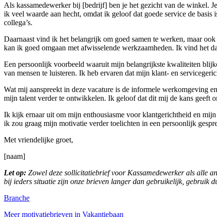
Als kassamedewerker bij [bedrijf] ben je het gezicht van de winkel. 
ik veel waarde aan hecht, omdat ik geloof dat goede service de basis i
collega’s.
Daarnaast vind ik het belangrijk om goed samen te werken, maar ook ze
kan ik goed omgaan met afwisselende werkzaamheden. Ik vind het dan 
Een persoonlijk voorbeeld waaruit mijn belangrijkste kwaliteiten blijk
van mensen te luisteren. Ik heb ervaren dat mijn klant- en serviceger
Wat mij aanspreekt in deze vacature is de informele werkomgeving en h
mijn talent verder te ontwikkelen. Ik geloof dat dit mij de kans geeft
Ik kijk ernaar uit om mijn enthousiasme voor klantgerichtheid en mijn
ik zou graag mijn motivatie verder toelichten in een persoonlijk gespr
Met vriendelijke groet,
[naam]
Let op:
Zowel deze sollicitatiebrief voor Kassamedewerker als alle and
bij ieders situatie zijn onze brieven langer dan gebruikelijk, gebruik 
Branche
Meer motivatiebrieven in Vakantiebaan