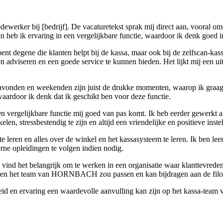
dewerker bij [bedrijf]. De vacaturetekst sprak mij direct aan, vooral o
k en heb ik ervaring in een vergelijkbare functie, waardoor ik denk g
egene die klanten helpt bij de kassa, maar ook bij de zelfscan-kassa’s
n adviseren en een goede service te kunnen bieden. Het lijkt mij een uit
avonden en weekenden zijn juist de drukke momenten, waarop ik graag 
 waardoor ik denk dat ik geschikt ben voor deze functie.
 een vergelijkbare functie mij goed van pas komt. Ik heb eerder gewerk
, stressbestendig te zijn en altijd een vriendelijke en positieve inste
 leren en alles over de winkel en het kassasysteem te leren. Ik ben leer
rne opleidingen te volgen indien nodig.
Ik vind het belangrijk om te werken in een organisatie waar klanttevred
innen het team van HORNBACH zou passen en kan bijdragen aan de filoso
theid en ervaring een waardevolle aanvulling kan zijn op het kassa-te