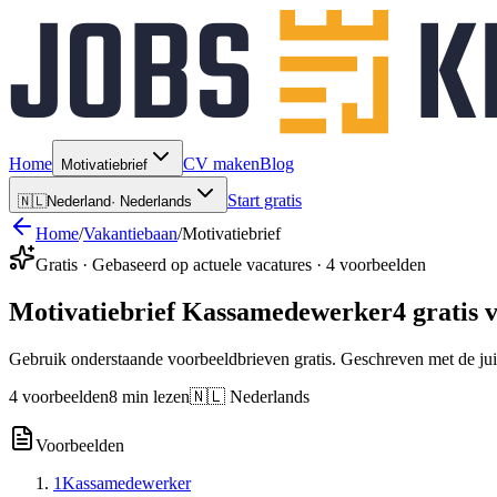
Home
CV maken
Blog
Motivatiebrief
Start gratis
🇳🇱
Nederland
·
Nederlands
Home
/
Vakantiebaan
/
Motivatiebrief
Gratis · Gebaseerd op actuele vacatures · 4 voorbeelden
Motivatiebrief Kassamedewerker
4 gratis
Gebruik onderstaande voorbeeldbrieven gratis. Geschreven met de jui
4 voorbeelden
8 min lezen
🇳🇱 Nederlands
Voorbeelden
1
Kassamedewerker