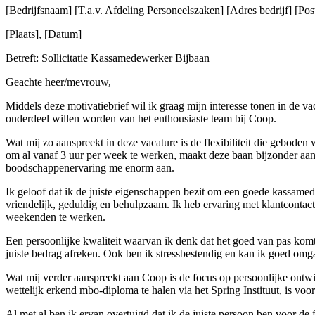
[Bedrijfsnaam] [T.a.v. Afdeling Personeelszaken] [Adres bedrijf] [Post
[Plaats], [Datum]
Betreft: Sollicitatie Kassamedewerker Bijbaan
Geachte heer/mevrouw,
Middels deze motivatiebrief wil ik graag mijn interesse tonen in de v
onderdeel willen worden van het enthousiaste team bij Coop.
Wat mij zo aanspreekt in deze vacature is de flexibiliteit die geboden
om al vanaf 3 uur per week te werken, maakt deze baan bijzonder aant
boodschappenervaring me enorm aan.
Ik geloof dat ik de juiste eigenschappen bezit om een goede kassamedewe
vriendelijk, geduldig en behulpzaam. Ik heb ervaring met klantcontac
weekenden te werken.
Een persoonlijke kwaliteit waarvan ik denk dat het goed van pas komt 
juiste bedrag afreken. Ook ben ik stressbestendig en kan ik goed omg
Wat mij verder aanspreekt aan Coop is de focus op persoonlijke ontwi
wettelijk erkend mbo-diploma te halen via het Spring Instituut, is vo
Al met al ben ik ervan overtuigd dat ik de juiste persoon ben voor de