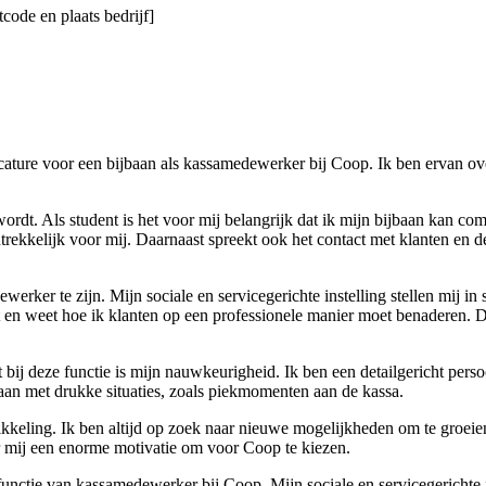
code en plaats bedrijf]
acature voor een bijbaan als kassamedewerker bij Coop. Ik ben ervan ove
 wordt. Als student is het voor mij belangrijk dat ik mijn bijbaan kan 
rekkelijk voor mij. Daarnaast spreekt ook het contact met klanten en d
rker te zijn. Mijn sociale en servicegerichte instelling stellen mij in 
t en weet hoe ik klanten op een professionele manier moet benaderen. D
bij deze functie is mijn nauwkeurigheid. Ik ben een detailgericht perso
aan met drukke situaties, zoals piekmomenten aan de kassa.
kkeling. Ik ben altijd op zoek naar nieuwe mogelijkheden om te groeien
or mij een enorme motivatie om voor Coop te kiezen.
 functie van kassamedewerker bij Coop. Mijn sociale en servicegerichte i