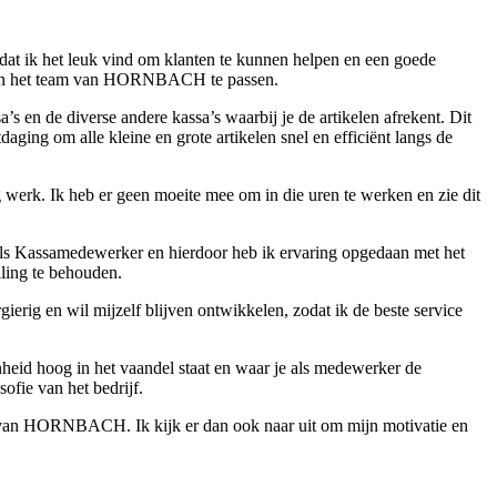
mdat ik het leuk vind om klanten te kunnen helpen en een goede
oed in het team van HORNBACH te passen.
 en de diverse andere kassa’s waarbij je de artikelen afrekent. Dit
daging om alle kleine en grote artikelen snel en efficiënt langs de
werk. Ik heb er geen moeite mee om in die uren te werken en zie dit
t als Kassamedewerker en hierdoor heb ik ervaring opgedaan met het
lling te behouden.
gierig en wil mijzelf blijven ontwikkelen, zodat ik de beste service
enheid hoog in het vaandel staat en waar je als medewerker de
fie van het bedrijf.
am van HORNBACH. Ik kijk er dan ook naar uit om mijn motivatie en