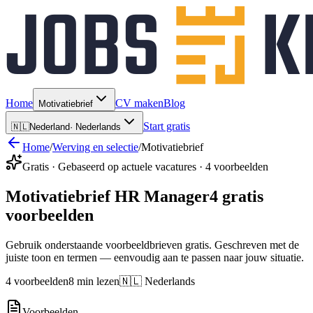
Home
CV maken
Blog
Motivatiebrief
Start gratis
🇳🇱
Nederland
·
Nederlands
Home
/
Werving en selectie
/
Motivatiebrief
Gratis · Gebaseerd op actuele vacatures · 4 voorbeelden
Motivatiebrief HR Manager
4 gratis
voorbeelden
Gebruik onderstaande voorbeeldbrieven gratis. Geschreven met de
juiste toon en termen — eenvoudig aan te passen naar jouw situatie.
4 voorbeelden
8 min lezen
🇳🇱 Nederlands
Voorbeelden