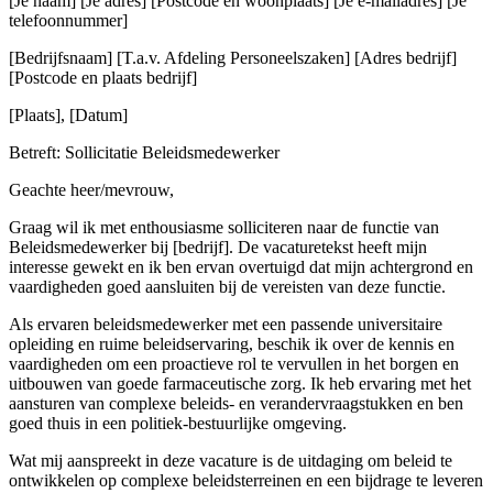
[Je naam] [Je adres] [Postcode en woonplaats] [Je e-mailadres] [Je
telefoonnummer]
[Bedrijfsnaam] [T.a.v. Afdeling Personeelszaken] [Adres bedrijf]
[Postcode en plaats bedrijf]
[Plaats], [Datum]
Betreft: Sollicitatie Beleidsmedewerker
Geachte heer/mevrouw,
Graag wil ik met enthousiasme solliciteren naar de functie van
Beleidsmedewerker bij [bedrijf]. De vacaturetekst heeft mijn
interesse gewekt en ik ben ervan overtuigd dat mijn achtergrond en
vaardigheden goed aansluiten bij de vereisten van deze functie.
Als ervaren beleidsmedewerker met een passende universitaire
opleiding en ruime beleidservaring, beschik ik over de kennis en
vaardigheden om een proactieve rol te vervullen in het borgen en
uitbouwen van goede farmaceutische zorg. Ik heb ervaring met het
aansturen van complexe beleids- en verandervraagstukken en ben
goed thuis in een politiek-bestuurlijke omgeving.
Wat mij aanspreekt in deze vacature is de uitdaging om beleid te
ontwikkelen op complexe beleidsterreinen en een bijdrage te leveren