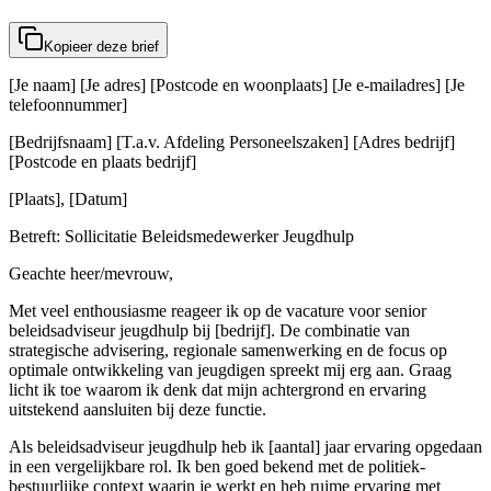
Kopieer deze brief
[Je naam] [Je adres] [Postcode en woonplaats] [Je e-mailadres] [Je
telefoonnummer]
[Bedrijfsnaam] [T.a.v. Afdeling Personeelszaken] [Adres bedrijf]
[Postcode en plaats bedrijf]
[Plaats], [Datum]
Betreft: Sollicitatie Beleidsmedewerker Jeugdhulp
Geachte heer/mevrouw,
Met veel enthousiasme reageer ik op de vacature voor senior
beleidsadviseur jeugdhulp bij [bedrijf]. De combinatie van
strategische advisering, regionale samenwerking en de focus op
optimale ontwikkeling van jeugdigen spreekt mij erg aan. Graag
licht ik toe waarom ik denk dat mijn achtergrond en ervaring
uitstekend aansluiten bij deze functie.
Als beleidsadviseur jeugdhulp heb ik [aantal] jaar ervaring opgedaan
in een vergelijkbare rol. Ik ben goed bekend met de politiek-
bestuurlijke context waarin je werkt en heb ruime ervaring met