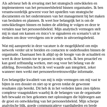
Als adviseur heb ik ervaring met het strategisch ontwikkelen en
implementeren van het personeelsbeleid binnen organisaties. Ik ben
verantwoordelijk geweest voor het opstellen van strategische
documenten en het ondersteunen van het management bij het maken
van besluiten en plannen. Ik weet hoe belangrijk het is om de
ontwikkelingen binnen en buiten de afdeling te volgen en deze te
vertalen naar het personeelsbeleid. Mijn analytisch vermogen stelt
mij in staat om kansen en risico’s te signaleren en scenario’s uit te
denken om deze vervolgens om te zetten in uitvoeringsbeleid.
Wat mij aanspreekt in deze vacature is de mogelijkheid om mijn
netwerk verder uit te breiden en contacten te onderhouden binnen de
organisatie. Daarnaast ben ik altijd op de hoogte van de actualiteit en
weet ik deze kennis toe te passen in mijn werk. Ik ben proactief en
kan goed zelfstandig werken, met oog voor het belang van de
afdeling. Bovendien hecht ik veel waarde aan integriteit, zeker
wanneer men werkt met personeelsvertrouwelijke informatie.
Een belangrijke kwaliteit van mij is mijn vermogen om mij vast te
bijten in een dossier en niet op te geven totdat de gewenste
resultaten zijn bereikt. Dit heb ik in het verleden laten zien tijdens
complexe vraagstukken waarbij ik de belangen van de organisatie
heb bewaakt en ben gekomen met oplossingen die bijdroegen aan
de groei en ontwikkeling van het personeelsbeleid. Mijn scherpe
analytische blik, goede communicatieve vaardigheden en brede