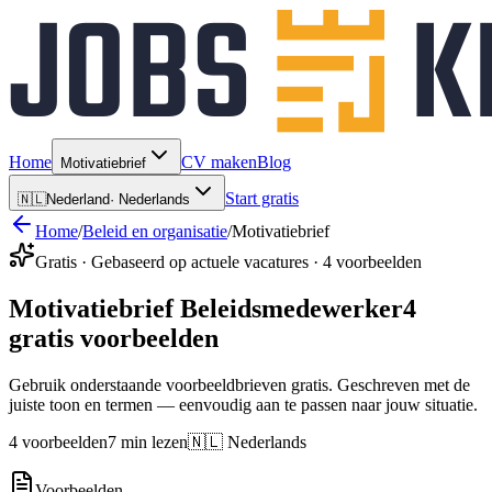
Home
CV maken
Blog
Motivatiebrief
Start gratis
🇳🇱
Nederland
·
Nederlands
Home
/
Beleid en organisatie
/
Motivatiebrief
Gratis · Gebaseerd op actuele vacatures · 4 voorbeelden
Motivatiebrief Beleidsmedewerker
4
gratis voorbeelden
Gebruik onderstaande voorbeeldbrieven gratis. Geschreven met de
juiste toon en termen — eenvoudig aan te passen naar jouw situatie.
4 voorbeelden
7 min lezen
🇳🇱 Nederlands
Voorbeelden