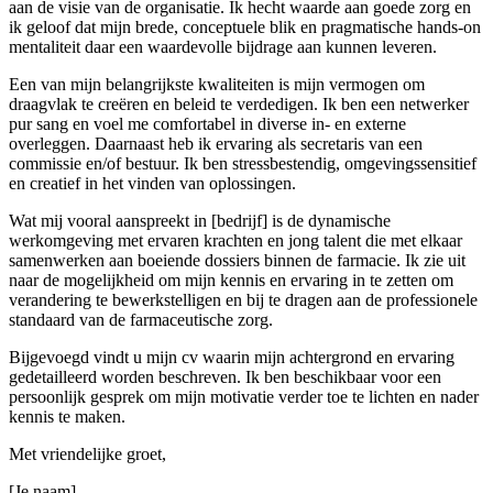
aan de visie van de organisatie. Ik hecht waarde aan goede zorg en
ik geloof dat mijn brede, conceptuele blik en pragmatische hands-on
mentaliteit daar een waardevolle bijdrage aan kunnen leveren.
Een van mijn belangrijkste kwaliteiten is mijn vermogen om
draagvlak te creëren en beleid te verdedigen. Ik ben een netwerker
pur sang en voel me comfortabel in diverse in- en externe
overleggen. Daarnaast heb ik ervaring als secretaris van een
commissie en/of bestuur. Ik ben stressbestendig, omgevingssensitief
en creatief in het vinden van oplossingen.
Wat mij vooral aanspreekt in [bedrijf] is de dynamische
werkomgeving met ervaren krachten en jong talent die met elkaar
samenwerken aan boeiende dossiers binnen de farmacie. Ik zie uit
naar de mogelijkheid om mijn kennis en ervaring in te zetten om
verandering te bewerkstelligen en bij te dragen aan de professionele
standaard van de farmaceutische zorg.
Bijgevoegd vindt u mijn cv waarin mijn achtergrond en ervaring
gedetailleerd worden beschreven. Ik ben beschikbaar voor een
persoonlijk gesprek om mijn motivatie verder toe te lichten en nader
kennis te maken.
Met vriendelijke groet,
[Je naam]