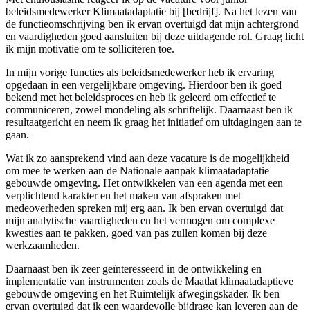
beleidsmedewerker Klimaatadaptatie bij [bedrijf]. Na het lezen van
de functieomschrijving ben ik ervan overtuigd dat mijn achtergrond
en vaardigheden goed aansluiten bij deze uitdagende rol. Graag licht
ik mijn motivatie om te solliciteren toe.
In mijn vorige functies als beleidsmedewerker heb ik ervaring
opgedaan in een vergelijkbare omgeving. Hierdoor ben ik goed
bekend met het beleidsproces en heb ik geleerd om effectief te
communiceren, zowel mondeling als schriftelijk. Daarnaast ben ik
resultaatgericht en neem ik graag het initiatief om uitdagingen aan te
gaan.
Wat ik zo aansprekend vind aan deze vacature is de mogelijkheid
om mee te werken aan de Nationale aanpak klimaatadaptatie
gebouwde omgeving. Het ontwikkelen van een agenda met een
verplichtend karakter en het maken van afspraken met
medeoverheden spreken mij erg aan. Ik ben ervan overtuigd dat
mijn analytische vaardigheden en het vermogen om complexe
kwesties aan te pakken, goed van pas zullen komen bij deze
werkzaamheden.
Daarnaast ben ik zeer geïnteresseerd in de ontwikkeling en
implementatie van instrumenten zoals de Maatlat klimaatadaptieve
gebouwde omgeving en het Ruimtelijk afwegingskader. Ik ben
ervan overtuigd dat ik een waardevolle bijdrage kan leveren aan de