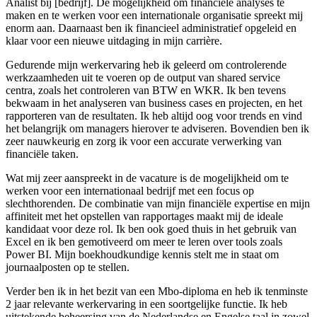
Analist bij [bedrijf]. De mogelijkheid om financiële analyses te
maken en te werken voor een internationale organisatie spreekt mij
enorm aan. Daarnaast ben ik financieel administratief opgeleid en
klaar voor een nieuwe uitdaging in mijn carrière.
Gedurende mijn werkervaring heb ik geleerd om controlerende
werkzaamheden uit te voeren op de output van shared service
centra, zoals het controleren van BTW en WKR. Ik ben tevens
bekwaam in het analyseren van business cases en projecten, en het
rapporteren van de resultaten. Ik heb altijd oog voor trends en vind
het belangrijk om managers hierover te adviseren. Bovendien ben ik
zeer nauwkeurig en zorg ik voor een accurate verwerking van
financiële taken.
Wat mij zeer aanspreekt in de vacature is de mogelijkheid om te
werken voor een internationaal bedrijf met een focus op
slechthorenden. De combinatie van mijn financiële expertise en mijn
affiniteit met het opstellen van rapportages maakt mij de ideale
kandidaat voor deze rol. Ik ben ook goed thuis in het gebruik van
Excel en ik ben gemotiveerd om meer te leren over tools zoals
Power BI. Mijn boekhoudkundige kennis stelt me in staat om
journaalposten op te stellen.
Verder ben ik in het bezit van een Mbo-diploma en heb ik tenminste
2 jaar relevante werkervaring in een soortgelijke functie. Ik heb
uitstekende beheersing van de Nederlandse en Engelse taal in zowel