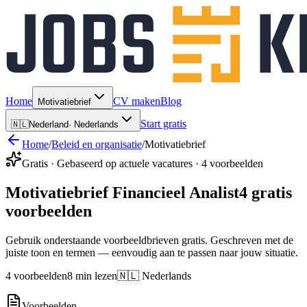
Home
CV maken
Blog
Motivatiebrief
Start gratis
🇳🇱
Nederland
·
Nederlands
Home
/
Beleid en organisatie
/
Motivatiebrief
Gratis · Gebaseerd op actuele vacatures · 4 voorbeelden
Motivatiebrief Financieel Analist
4 gratis
voorbeelden
Gebruik onderstaande voorbeeldbrieven gratis. Geschreven met de
juiste toon en termen — eenvoudig aan te passen naar jouw situatie.
4 voorbeelden
8 min lezen
🇳🇱 Nederlands
Voorbeelden