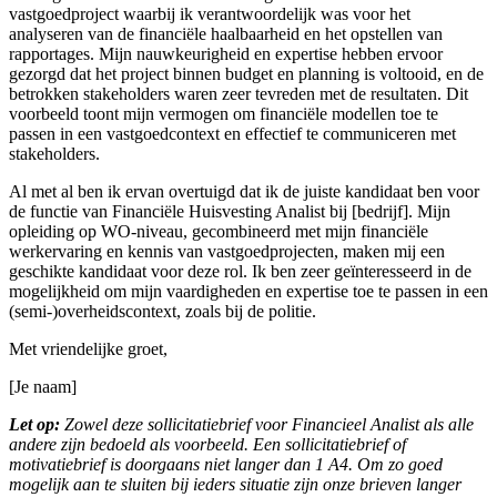
vastgoedproject waarbij ik verantwoordelijk was voor het
analyseren van de financiële haalbaarheid en het opstellen van
rapportages. Mijn nauwkeurigheid en expertise hebben ervoor
gezorgd dat het project binnen budget en planning is voltooid, en de
betrokken stakeholders waren zeer tevreden met de resultaten. Dit
voorbeeld toont mijn vermogen om financiële modellen toe te
passen in een vastgoedcontext en effectief te communiceren met
stakeholders.
Al met al ben ik ervan overtuigd dat ik de juiste kandidaat ben voor
de functie van Financiële Huisvesting Analist bij [bedrijf]. Mijn
opleiding op WO-niveau, gecombineerd met mijn financiële
werkervaring en kennis van vastgoedprojecten, maken mij een
geschikte kandidaat voor deze rol. Ik ben zeer geïnteresseerd in de
mogelijkheid om mijn vaardigheden en expertise toe te passen in een
(semi-)overheidscontext, zoals bij de politie.
Met vriendelijke groet,
[Je naam]
Let op:
Zowel deze sollicitatiebrief voor Financieel Analist als alle
andere zijn bedoeld als voorbeeld. Een sollicitatiebrief of
motivatiebrief is doorgaans niet langer dan 1 A4. Om zo goed
mogelijk aan te sluiten bij ieders situatie zijn onze brieven langer