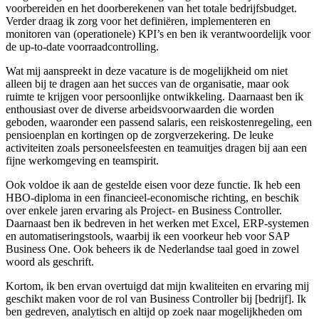
voorbereiden en het doorberekenen van het totale bedrijfsbudget.
Verder draag ik zorg voor het definiëren, implementeren en
monitoren van (operationele) KPI’s en ben ik verantwoordelijk voor
de up-to-date voorraadcontrolling.
Wat mij aanspreekt in deze vacature is de mogelijkheid om niet
alleen bij te dragen aan het succes van de organisatie, maar ook
ruimte te krijgen voor persoonlijke ontwikkeling. Daarnaast ben ik
enthousiast over de diverse arbeidsvoorwaarden die worden
geboden, waaronder een passend salaris, een reiskostenregeling, een
pensioenplan en kortingen op de zorgverzekering. De leuke
activiteiten zoals personeelsfeesten en teamuitjes dragen bij aan een
fijne werkomgeving en teamspirit.
Ook voldoe ik aan de gestelde eisen voor deze functie. Ik heb een
HBO-diploma in een financieel-economische richting, en beschik
over enkele jaren ervaring als Project- en Business Controller.
Daarnaast ben ik bedreven in het werken met Excel, ERP-systemen
en automatiseringstools, waarbij ik een voorkeur heb voor SAP
Business One. Ook beheers ik de Nederlandse taal goed in zowel
woord als geschrift.
Kortom, ik ben ervan overtuigd dat mijn kwaliteiten en ervaring mij
geschikt maken voor de rol van Business Controller bij [bedrijf]. Ik
ben gedreven, analytisch en altijd op zoek naar mogelijkheden om