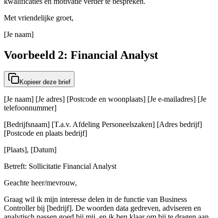
kwalificaties en motivatie verder te bespreken.
Met vriendelijke groet,
[Je naam]
Voorbeeld 2: Financial Analyst
Kopieer deze brief
[Je naam] [Je adres] [Postcode en woonplaats] [Je e-mailadres] [Je
telefoonnummer]
[Bedrijfsnaam] [T.a.v. Afdeling Personeelszaken] [Adres bedrijf]
[Postcode en plaats bedrijf]
[Plaats], [Datum]
Betreft: Sollicitatie Financial Analyst
Geachte heer/mevrouw,
Graag wil ik mijn interesse delen in de functie van Business
Controller bij [bedrijf]. De woorden data gedreven, adviseren en
analytisch passen goed bij mij, en ik ben klaar om bij te dragen aan