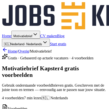
Home
CV maken
Blog
Motivatiebrief
Start gratis
🇳🇱
Nederland
·
Nederlands
Home
/
Overig
/
Motivatiebrief
Gratis · Gebaseerd op actuele vacatures · 4 voorbeelden
Motivatiebrief Kapster
4 gratis
voorbeelden
Gebruik onderstaande voorbeeldbrieven gratis. Geschreven met de
juiste toon en termen — eenvoudig aan te passen naar jouw situatie.
4 voorbeelden
7 min lezen
🇳🇱 Nederlands
Voorbeelden