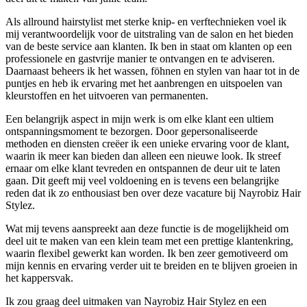
Als allround hairstylist met sterke knip- en verftechnieken voel ik
mij verantwoordelijk voor de uitstraling van de salon en het bieden
van de beste service aan klanten. Ik ben in staat om klanten op een
professionele en gastvrije manier te ontvangen en te adviseren.
Daarnaast beheers ik het wassen, föhnen en stylen van haar tot in de
puntjes en heb ik ervaring met het aanbrengen en uitspoelen van
kleurstoffen en het uitvoeren van permanenten.
Een belangrijk aspect in mijn werk is om elke klant een ultiem
ontspanningsmoment te bezorgen. Door gepersonaliseerde
methoden en diensten creëer ik een unieke ervaring voor de klant,
waarin ik meer kan bieden dan alleen een nieuwe look. Ik streef
ernaar om elke klant tevreden en ontspannen de deur uit te laten
gaan. Dit geeft mij veel voldoening en is tevens een belangrijke
reden dat ik zo enthousiast ben over deze vacature bij Nayrobiz Hair
Stylez.
Wat mij tevens aanspreekt aan deze functie is de mogelijkheid om
deel uit te maken van een klein team met een prettige klantenkring,
waarin flexibel gewerkt kan worden. Ik ben zeer gemotiveerd om
mijn kennis en ervaring verder uit te breiden en te blijven groeien in
het kappersvak.
Ik zou graag deel uitmaken van Nayrobiz Hair Stylez en een