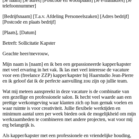
[Je naam] [Je adres] [Postcode en woonplaats] [Je e-mailadres] [Je
telefoonnummer]
[Bedrijfsnaam] [T.a.v. Afdeling Personeelszaken] [Adres bedrijf]
[Postcode en plaats bedrijf]
[Plaats], [Datum]
Betreft: Sollicitatie Kapster
Geachte heer/mevrouw,
Mijn naam is [naam] en ik ben een gepassioneerde kapper/kapster
met veel ervaring in het vak. Ik las met veel interesse de vacature
voor een (freelance ZZP) kapper/kapster bij Haarstudio Jean-Pierre
en ik geloof dat ik de perfecte aanvulling zou zijn op jullie team.
Wat mij meteen aanspreekt in deze vacature is de combinatie van
een gezellige en professionele salon. Ik hecht veel waarde aan een
prettige werkomgeving waar klanten zich op hun gemak voelen en
waar ruimte is voor creativiteit. Jullie flexibele werktijden en
minimum aantal uren per week bieden ook de mogelijkheid om mijn
werkzaamheden te combineren met andere projecten, wat voor mij
erg belangrijk is.
Als kapper/kapster met een professionele en vriendelijke houding,