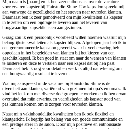
Mijn naam is [naam] en ik ben zeer enthousiast over de vacature
voor ervaren kapster bij Hairstudio Shine. Uw kapsalon spreekt mij
aan vanwege de gezelligheid en het streven naar tevreden klanten.
Daarnaast ben ik zeer gemotiveerd om mijn kwaliteiten als kapster
in te zetten om een bijdrage te leveren aan het leveren van
hoogwaardige kapseldiensten aan gezinnen.
Graag zou ik een persoonlijk voorbeeld willen noemen waaruit mijn
belangrijkste kwaliteiten als kapster blijken. Afgelopen jaar heb ik in
een gerenommeerde kapsalon gewerkt waar ik veel ervaring heb
opgedaan in het begeleiden van klanten bij het kiezen van een
geschikt kapsel. Ik ben goed in staat om naar de wensen van klanten
te luisteren en deze te vertalen naar een kapsel dat bij hen past.
Daarnaast heb ik oog voor detail en werk ik altijd nauwkeurig om
een hoogwaardig resultaat te leveren.
Wat mij aanspreekt in de vacature bij Hairstudio Shine is de
diversiteit aan klanten, variërend van gezinnen tot opa’s en oma’s. Ik
vind het leuk om met diverse doelgroepen te werken en ik ben ervan
overtuigd dat mijn ervaring en vaardigheden als kapster goed van
pas kunnen komen om te zorgen voor tevreden klanten.
Naast mijn vakinhoudelijke kwaliteiten ben ik ook flexibel en
klantgericht. Ik begrijp het belang van een goede communicatie en
een prettige sfeer in de salon. Door mijn positieve en enthousiaste