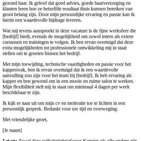
gezond haar. Ik geloof dat goed advies, goede haarverzorging en
klanten leren hoe ze hetzelfde resultaat thuis kunnen bereiken van
groot belang zijn. Door mijn persoonlijke ervaring en passie kan ik
hierin een waardevolle bijdrage leveren.
Wat mij tevens aanspreekt in deze vacature is de fijne werksfeer die
[bedrijf] biedt, evenals de mogelijkheid om zowel intern als extern
cursussen en trainingen te volgen. Ik ben ervan overtuigd dat deze
extra mogelijkheden tot professionele ontwikkeling mij in staat
stellen om te groeien binnen het bedrijf.
Met mijn toewijding, technische vaardigheden en passie voor het
kappersvak, ben ik ervan overtuigd dat ik een waardevolle
aanvulling zou zijn voor het team bij [bedrijf]. Ik heb ervaring als
kapper en ben gewend om in een mooie en ruime salon te werken.
Mijn flexibiliteit stelt mij in staat om minimaal 4 dagen per week
beschikbaar te zijn.
Ik kijk er naar uit om mijn cv en motivatie toe te lichten in een
persoonlijk gesprek. Bedankt voor uw tijd en overweging.
Met vriendelijke groet,
[Je naam]
Let op:
Zowel deze sollicitatiebrief voor Kapster als alle andere zijn