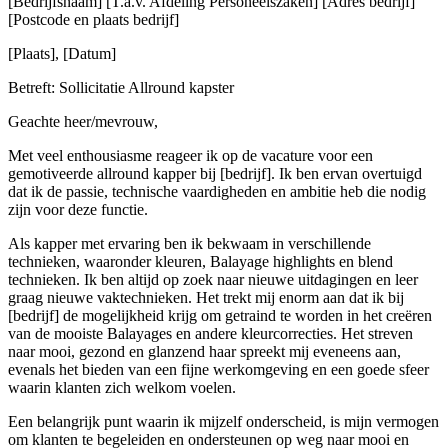
[Bedrijfsnaam] [T.a.v. Afdeling Personeelszaken] [Adres bedrijf]
[Postcode en plaats bedrijf]
[Plaats], [Datum]
Betreft: Sollicitatie Allround kapster
Geachte heer/mevrouw,
Met veel enthousiasme reageer ik op de vacature voor een
gemotiveerde allround kapper bij [bedrijf]. Ik ben ervan overtuigd
dat ik de passie, technische vaardigheden en ambitie heb die nodig
zijn voor deze functie.
Als kapper met ervaring ben ik bekwaam in verschillende
technieken, waaronder kleuren, Balayage highlights en blend
technieken. Ik ben altijd op zoek naar nieuwe uitdagingen en leer
graag nieuwe vaktechnieken. Het trekt mij enorm aan dat ik bij
[bedrijf] de mogelijkheid krijg om getraind te worden in het creëren
van de mooiste Balayages en andere kleurcorrecties. Het streven
naar mooi, gezond en glanzend haar spreekt mij eveneens aan,
evenals het bieden van een fijne werkomgeving en een goede sfeer
waarin klanten zich welkom voelen.
Een belangrijk punt waarin ik mijzelf onderscheid, is mijn vermogen
om klanten te begeleiden en ondersteunen op weg naar mooi en