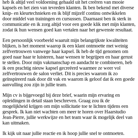
heb ik altijd veel voldoening gehaald uit het creëren van mooie
kapsels en het zien van tevreden klanten. Ik ben bekend met diverse
knip- en kleurtechnieken en ik blijf mijzelf continu ontwikkelen
door middel van trainingen en cursussen. Daarnaast ben ik sterk in
communicatie en ik zorg altijd voor een goede klik met mijn klanten,
zodat ik hun wensen goed kan vertalen naar het gewenste resultaat.
Een persoonlijk voorbeeld waaruit mijn belangrijkste kwaliteiten
blijken, is het moment waarop ik een klant ontmoette met weinig
zelfvertrouwen vanwege haar kapsel. Ik heb de tijd genomen om
goed naar haar te luisteren, haar wensen te begrijpen en haar gerust
te stellen. Door mijn vakmanschap en aandacht te combineren, heb
ik een prachtig nieuw kapsel gecreëerd waarmee ze weer vol
zelfvertrouwen de salon verliet. Dit is precies waarom ik zo
geïnspireerd raak door dit vak en waarom ik geloof dat ik een goede
aanvulling zou zijn in jullie team.
Mijn cv is bijgevoegd bij deze brief, waarin mijn ervaring en
opleidingen in detail staan beschreven. Graag zou ik de
mogelijkheid krijgen om mijn sollicitatie toe te lichten tijdens een
gesprek. Ik kan niet wachten om meer te horen over Haarstudio
Jean-Pierre, jullie werkwijze en het team waar ik mogelijk deel van
kan uitmaken.
Ik kijk uit naar jullie reactie en ik hoop jullie snel te ontmoeten.