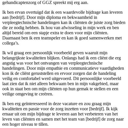
gehandicaptenzorg of GGZ spreekt mij erg aan.
Ik ben ervan overtuigd dat ik een waardevolle bijdrage kan leveren
aan [bedrijf]. Door mijn diploma en bekwaamheid in
verpleegtechnische handelingen kan ik cliënten de juiste zorg bieden
die ze nodig hebben. Ik hou van afwisseling in mijn werk en ben
altijd bereid om een stapje extra te doen voor mijn cliënten.
Daarnaast ben ik een teamspeler en kan ik goed samenwerken met
collega’s.
Ik wil graag een persoonlijk voorbeeld geven waaruit mijn
belangrijkste kwaliteiten blijken. Onlangs had ik een cliënt die erg
angstig was voor het ontvangen van verpleegtechnische
handelingen. Door mijn empathie en communicatieve vaardigheden
kon ik de cliënt geruststellen en ervoor zorgen dat de handeling
veilig en comfortabel werd uitgevoerd. Dit persoonlijke voorbeeld
laat zien dat ik niet alleen bekwaam ben in mijn vakgebied, maar
ook in staat ben om mijn cliënten op hun gemak te stellen en een
veilige omgeving te creëren.
Ik ben erg geïnteresseerd in deze vacature en zou graag mijn
kwaliteiten en passie voor de zorg inzetten voor [bedrijf]. Ik kijk
ernaar uit om mijn bijdrage te leveren aan het verbeteren van het
leven van cliënten en samen met het team van [bedrijf] de zorg naar
een hoger niveau te tillen.