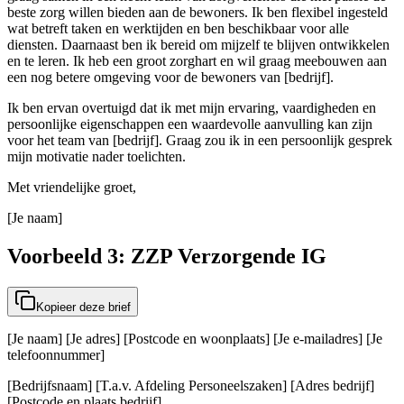
beste zorg willen bieden aan de bewoners. Ik ben flexibel ingesteld
wat betreft taken en werktijden en ben beschikbaar voor alle
diensten. Daarnaast ben ik bereid om mijzelf te blijven ontwikkelen
en te leren. Ik heb een groot zorghart en wil graag meebouwen aan
een nog betere omgeving voor de bewoners van [bedrijf].
Ik ben ervan overtuigd dat ik met mijn ervaring, vaardigheden en
persoonlijke eigenschappen een waardevolle aanvulling kan zijn
voor het team van [bedrijf]. Graag zou ik in een persoonlijk gesprek
mijn motivatie nader toelichten.
Met vriendelijke groet,
[Je naam]
Voorbeeld 3: ZZP Verzorgende IG
Kopieer deze brief
[Je naam] [Je adres] [Postcode en woonplaats] [Je e-mailadres] [Je
telefoonnummer]
[Bedrijfsnaam] [T.a.v. Afdeling Personeelszaken] [Adres bedrijf]
[Postcode en plaats bedrijf]