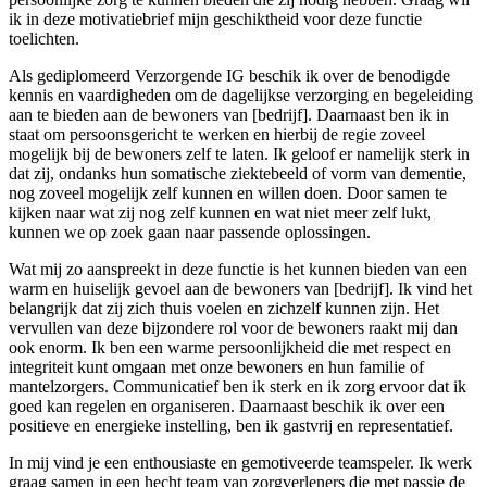
ik in deze motivatiebrief mijn geschiktheid voor deze functie
toelichten.
Als gediplomeerd Verzorgende IG beschik ik over de benodigde
kennis en vaardigheden om de dagelijkse verzorging en begeleiding
aan te bieden aan de bewoners van [bedrijf]. Daarnaast ben ik in
staat om persoonsgericht te werken en hierbij de regie zoveel
mogelijk bij de bewoners zelf te laten. Ik geloof er namelijk sterk in
dat zij, ondanks hun somatische ziektebeeld of vorm van dementie,
nog zoveel mogelijk zelf kunnen en willen doen. Door samen te
kijken naar wat zij nog zelf kunnen en wat niet meer zelf lukt,
kunnen we op zoek gaan naar passende oplossingen.
Wat mij zo aanspreekt in deze functie is het kunnen bieden van een
warm en huiselijk gevoel aan de bewoners van [bedrijf]. Ik vind het
belangrijk dat zij zich thuis voelen en zichzelf kunnen zijn. Het
vervullen van deze bijzondere rol voor de bewoners raakt mij dan
ook enorm. Ik ben een warme persoonlijkheid die met respect en
integriteit kunt omgaan met onze bewoners en hun familie of
mantelzorgers. Communicatief ben ik sterk en ik zorg ervoor dat ik
goed kan regelen en organiseren. Daarnaast beschik ik over een
positieve en energieke instelling, ben ik gastvrij en representatief.
In mij vind je een enthousiaste en gemotiveerde teamspeler. Ik werk
graag samen in een hecht team van zorgverleners die met passie de