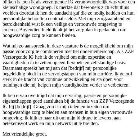
blijken is toen ik als verzorgende IG verantwoordelijk was voor een
kleinschalige woongroep. Ik merkte dat bewoners zich echt thuis
voelden doordat ik hen de aandacht gaf die ze nodig hadden en hun
persoonlijke behoeften centraal stelde. Met mijn zorgzaamheid en
betrokkenheid wist ik een veilige en vertrouwde omgeving te
creëren. Bovendien hield ik altijd het zorgplan in gedachten om
hoogwaardige zorg te kunnen bieden.
Wat mij zo aanspreekt in deze vacature is de mogelijkheid om mijn
passie voor zorg te combineren met het ondernemerschap. Als ZZP
Verzorgende IG heb ik de vrijheid om mijn expertise en
vaardigheden in te zetten op een flexibele en zelfstandige basis.
Daarnaast spreekt het mij aan dat [bedrijf] mij persoonlijke
begeleiding biedt in de vervolgstappen van mijn carrière. Ik geloof
sterk in de kracht van continue ontwikkeling en sta open voor
trainingen die mij helpen mijn vaardigheden verder te verbeteren.
Ik ben ervan overtuigd dat mijn ervaring, passie en persoonlijke
eigenschappen goed aansluiten bij de functie van ZZP Verzorgende
IG bij [bedrijf]. Graag zou ik mijn talenten inzetten om
hoogwaardige zorg te bieden aan mensen in hun eigen vertrouwde
omgeving. Ik kijk er naar uit om mijn bijdrage te leveren aan
betekenisvol werk en mijn netwerk uit te breiden.
Met vriendelijke groet,