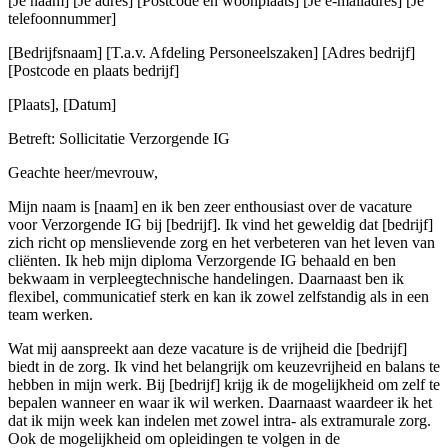
[Je naam] [Je adres] [Postcode en woonplaats] [Je e-mailadres] [Je
telefoonnummer]
[Bedrijfsnaam] [T.a.v. Afdeling Personeelszaken] [Adres bedrijf]
[Postcode en plaats bedrijf]
[Plaats], [Datum]
Betreft: Sollicitatie Verzorgende IG
Geachte heer/mevrouw,
Mijn naam is [naam] en ik ben zeer enthousiast over de vacature
voor Verzorgende IG bij [bedrijf]. Ik vind het geweldig dat [bedrijf]
zich richt op menslievende zorg en het verbeteren van het leven van
cliënten. Ik heb mijn diploma Verzorgende IG behaald en ben
bekwaam in verpleegtechnische handelingen. Daarnaast ben ik
flexibel, communicatief sterk en kan ik zowel zelfstandig als in een
team werken.
Wat mij aanspreekt aan deze vacature is de vrijheid die [bedrijf]
biedt in de zorg. Ik vind het belangrijk om keuzevrijheid en balans te
hebben in mijn werk. Bij [bedrijf] krijg ik de mogelijkheid om zelf te
bepalen wanneer en waar ik wil werken. Daarnaast waardeer ik het
dat ik mijn week kan indelen met zowel intra- als extramurale zorg.
Ook de mogelijkheid om opleidingen te volgen in de