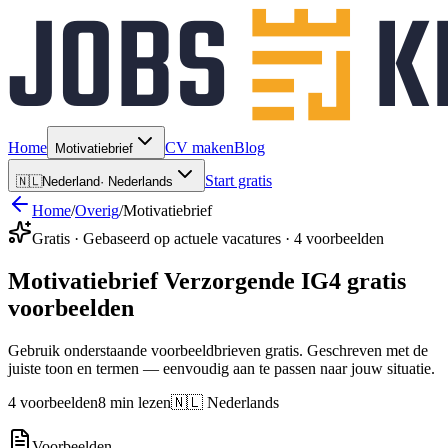
Home
CV maken
Blog
Motivatiebrief
Start gratis
🇳🇱
Nederland
·
Nederlands
Home
/
Overig
/
Motivatiebrief
Gratis · Gebaseerd op actuele vacatures · 4 voorbeelden
Motivatiebrief Verzorgende IG
4 gratis
voorbeelden
Gebruik onderstaande voorbeeldbrieven gratis. Geschreven met de
juiste toon en termen — eenvoudig aan te passen naar jouw situatie.
4 voorbeelden
8 min lezen
🇳🇱 Nederlands
Voorbeelden