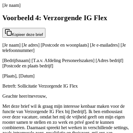
[Je naam]
Voorbeeld 4: Verzorgende IG Flex
Kopieer deze brief
[Je naam] [Je adres] [Postcode en woonplaats] [Je e-mailadres] [Je
telefoonnummer]
[Bedrijfsnaam] [T.a.v. Afdeling Personeelszaken] [Adres bedrijf]
[Postcode en plaats bedrijf]
[Plaats], [Datum]
Betreft: Sollicitatie Verzorgende IG Flex
Geachte heer/mevrouw,
Met deze brief wil ik graag mijn interesse kenbaar maken voor de
functie van Verzorgende IG Flex bij [bedrijf]. Ik ben enthousiast
over deze vacature, omdat het mij de vrijheid geeft om mijn eigen
rooster samen te stellen en zo werk en privé goed te kunnen
combineren. Daarnaast spreekt het werken in verschillende settings,
zoals intramurale zorg, revalidatie en thuiszorg, mij erg aan.