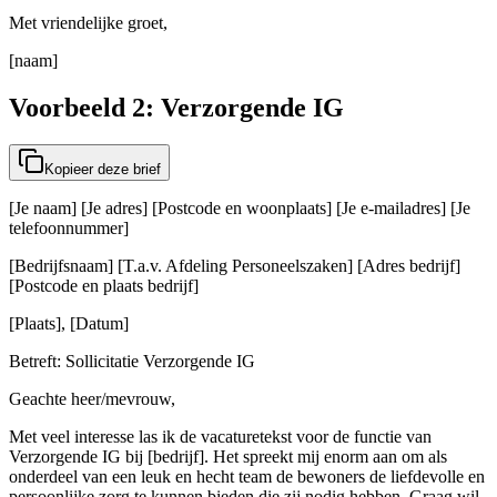
Met vriendelijke groet,
[naam]
Voorbeeld 2: Verzorgende IG
Kopieer deze brief
[Je naam] [Je adres] [Postcode en woonplaats] [Je e-mailadres] [Je
telefoonnummer]
[Bedrijfsnaam] [T.a.v. Afdeling Personeelszaken] [Adres bedrijf]
[Postcode en plaats bedrijf]
[Plaats], [Datum]
Betreft: Sollicitatie Verzorgende IG
Geachte heer/mevrouw,
Met veel interesse las ik de vacaturetekst voor de functie van
Verzorgende IG bij [bedrijf]. Het spreekt mij enorm aan om als
onderdeel van een leuk en hecht team de bewoners de liefdevolle en
persoonlijke zorg te kunnen bieden die zij nodig hebben. Graag wil