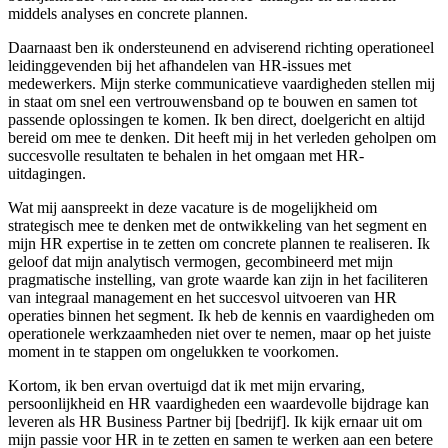
middels analyses en concrete plannen.
Daarnaast ben ik ondersteunend en adviserend richting operationeel
leidinggevenden bij het afhandelen van HR-issues met
medewerkers. Mijn sterke communicatieve vaardigheden stellen mij
in staat om snel een vertrouwensband op te bouwen en samen tot
passende oplossingen te komen. Ik ben direct, doelgericht en altijd
bereid om mee te denken. Dit heeft mij in het verleden geholpen om
succesvolle resultaten te behalen in het omgaan met HR-
uitdagingen.
Wat mij aanspreekt in deze vacature is de mogelijkheid om
strategisch mee te denken met de ontwikkeling van het segment en
mijn HR expertise in te zetten om concrete plannen te realiseren. Ik
geloof dat mijn analytisch vermogen, gecombineerd met mijn
pragmatische instelling, van grote waarde kan zijn in het faciliteren
van integraal management en het succesvol uitvoeren van HR
operaties binnen het segment. Ik heb de kennis en vaardigheden om
operationele werkzaamheden niet over te nemen, maar op het juiste
moment in te stappen om ongelukken te voorkomen.
Kortom, ik ben ervan overtuigd dat ik met mijn ervaring,
persoonlijkheid en HR vaardigheden een waardevolle bijdrage kan
leveren als HR Business Partner bij [bedrijf]. Ik kijk ernaar uit om
mijn passie voor HR in te zetten en samen te werken aan een betere