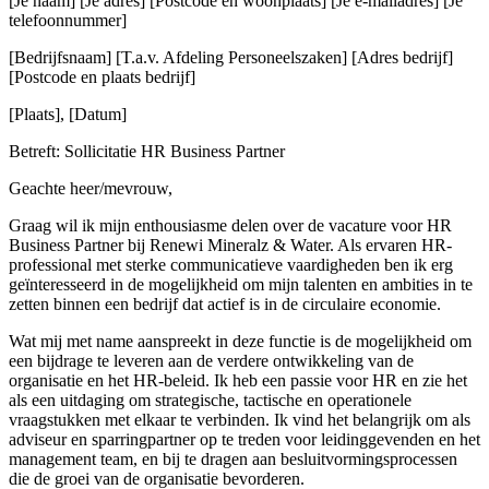
[Je naam] [Je adres] [Postcode en woonplaats] [Je e-mailadres] [Je
telefoonnummer]
[Bedrijfsnaam] [T.a.v. Afdeling Personeelszaken] [Adres bedrijf]
[Postcode en plaats bedrijf]
[Plaats], [Datum]
Betreft: Sollicitatie HR Business Partner
Geachte heer/mevrouw,
Graag wil ik mijn enthousiasme delen over de vacature voor HR
Business Partner bij Renewi Mineralz & Water. Als ervaren HR-
professional met sterke communicatieve vaardigheden ben ik erg
geïnteresseerd in de mogelijkheid om mijn talenten en ambities in te
zetten binnen een bedrijf dat actief is in de circulaire economie.
Wat mij met name aanspreekt in deze functie is de mogelijkheid om
een bijdrage te leveren aan de verdere ontwikkeling van de
organisatie en het HR-beleid. Ik heb een passie voor HR en zie het
als een uitdaging om strategische, tactische en operationele
vraagstukken met elkaar te verbinden. Ik vind het belangrijk om als
adviseur en sparringpartner op te treden voor leidinggevenden en het
management team, en bij te dragen aan besluitvormingsprocessen
die de groei van de organisatie bevorderen.