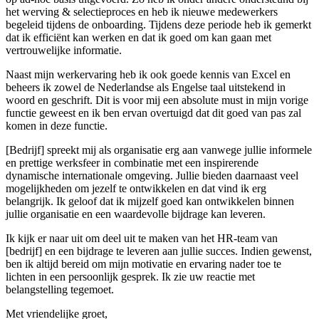
het werving & selectieproces en heb ik nieuwe medewerkers
begeleid tijdens de onboarding. Tijdens deze periode heb ik gemerkt
dat ik efficiënt kan werken en dat ik goed om kan gaan met
vertrouwelijke informatie.
Naast mijn werkervaring heb ik ook goede kennis van Excel en
beheers ik zowel de Nederlandse als Engelse taal uitstekend in
woord en geschrift. Dit is voor mij een absolute must in mijn vorige
functie geweest en ik ben ervan overtuigd dat dit goed van pas zal
komen in deze functie.
[Bedrijf] spreekt mij als organisatie erg aan vanwege jullie informele
en prettige werksfeer in combinatie met een inspirerende
dynamische internationale omgeving. Jullie bieden daarnaast veel
mogelijkheden om jezelf te ontwikkelen en dat vind ik erg
belangrijk. Ik geloof dat ik mijzelf goed kan ontwikkelen binnen
jullie organisatie en een waardevolle bijdrage kan leveren.
Ik kijk er naar uit om deel uit te maken van het HR-team van
[bedrijf] en een bijdrage te leveren aan jullie succes. Indien gewenst,
ben ik altijd bereid om mijn motivatie en ervaring nader toe te
lichten in een persoonlijk gesprek. Ik zie uw reactie met
belangstelling tegemoet.
Met vriendelijke groet,