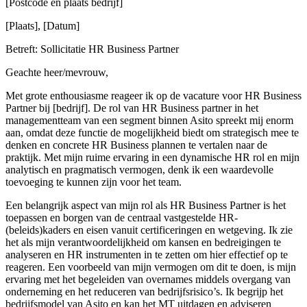
[Postcode en plaats bedrijf]
[Plaats], [Datum]
Betreft: Sollicitatie HR Business Partner
Geachte heer/mevrouw,
Met grote enthousiasme reageer ik op de vacature voor HR Business
Partner bij [bedrijf]. De rol van HR Business partner in het
managementteam van een segment binnen Asito spreekt mij enorm
aan, omdat deze functie de mogelijkheid biedt om strategisch mee te
denken en concrete HR Business plannen te vertalen naar de
praktijk. Met mijn ruime ervaring in een dynamische HR rol en mijn
analytisch en pragmatisch vermogen, denk ik een waardevolle
toevoeging te kunnen zijn voor het team.
Een belangrijk aspect van mijn rol als HR Business Partner is het
toepassen en borgen van de centraal vastgestelde HR-
(beleids)kaders en eisen vanuit certificeringen en wetgeving. Ik zie
het als mijn verantwoordelijkheid om kansen en bedreigingen te
analyseren en HR instrumenten in te zetten om hier effectief op te
reageren. Een voorbeeld van mijn vermogen om dit te doen, is mijn
ervaring met het begeleiden van overnames middels overgang van
onderneming en het reduceren van bedrijfsrisico’s. Ik begrijp het
bedrijfsmodel van Asito en kan het MT uitdagen en adviseren