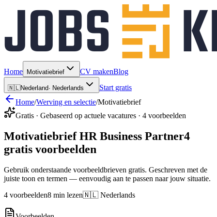
Home
CV maken
Blog
Motivatiebrief
Start gratis
🇳🇱
Nederland
·
Nederlands
Home
/
Werving en selectie
/
Motivatiebrief
Gratis · Gebaseerd op actuele vacatures · 4 voorbeelden
Motivatiebrief HR Business Partner
4
gratis voorbeelden
Gebruik onderstaande voorbeeldbrieven gratis. Geschreven met de
juiste toon en termen — eenvoudig aan te passen naar jouw situatie.
4 voorbeelden
8 min lezen
🇳🇱 Nederlands
Voorbeelden