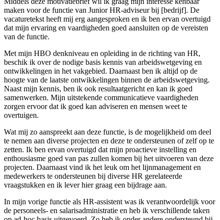
Middels deze motivatiebrief wil ik graag mijn interesse kenbaar
maken voor de functie van Junior HR-adviseur bij [bedrijf]. De
vacaturetekst heeft mij erg aangesproken en ik ben ervan overtuigd
dat mijn ervaring en vaardigheden goed aansluiten op de vereisten
van de functie.
Met mijn HBO denkniveau en opleiding in de richting van HR,
beschik ik over de nodige basis kennis van arbeidswetgeving en
ontwikkelingen in het vakgebied. Daarnaast ben ik altijd op de
hoogte van de laatste ontwikkelingen binnen de arbeidswetgeving.
Naast mijn kennis, ben ik ook resultaatgericht en kan ik goed
samenwerken. Mijn uitstekende communicatieve vaardigheden
zorgen ervoor dat ik goed kan adviseren en mensen weet te
overtuigen.
Wat mij zo aanspreekt aan deze functie, is de mogelijkheid om deel
te nemen aan diverse projecten en deze te ondersteunen of zelf op te
zetten. Ik ben ervan overtuigd dat mijn proactieve instelling en
enthousiasme goed van pas zullen komen bij het uitvoeren van deze
projecten. Daarnaast vind ik het leuk om het lijnmanagement en
medewerkers te ondersteunen bij diverse HR gerelateerde
vraagstukken en ik lever hier graag een bijdrage aan.
In mijn vorige functie als HR-assistent was ik verantwoordelijk voor
de personeels- en salarisadministratie en heb ik verschillende taken
op ad-hoc basis uitgevoerd. Zo heb ik onder andere ondersteund bij