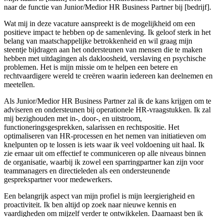
naar de functie van Junior/Medior HR Business Partner bij [bedrijf].
Wat mij in deze vacature aanspreekt is de mogelijkheid om een
positieve impact te hebben op de samenleving. Ik geloof sterk in het
belang van maatschappelijke betrokkenheid en wil graag mijn
steentje bijdragen aan het ondersteunen van mensen die te maken
hebben met uitdagingen als dakloosheid, verslaving en psychische
problemen. Het is mijn missie om te helpen een betere en
rechtvaardigere wereld te creëren waarin iedereen kan deelnemen en
meetellen.
Als Junior/Medior HR Business Partner zal ik de kans krijgen om te
adviseren en ondersteunen bij operationele HR-vraagstukken. Ik zal
mij bezighouden met in-, door-, en uitstroom,
functioneringsgesprekken, salarissen en rechtspositie. Het
optimaliseren van HR-processen en het nemen van initiatieven om
knelpunten op te lossen is iets waar ik veel voldoening uit haal. Ik
zie ernaar uit om effectief te communiceren op alle niveaus binnen
de organisatie, waarbij ik zowel een sparringpartner kan zijn voor
teammanagers en directieleden als een ondersteunende
gesprekspartner voor medewerkers.
Een belangrijk aspect van mijn profiel is mijn leergierigheid en
proactiviteit. Ik ben altijd op zoek naar nieuwe kennis en
vaardigheden om mijzelf verder te ontwikkelen. Daarnaast ben ik