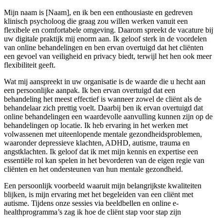
Mijn naam is [Naam], en ik ben een enthousiaste en gedreven
klinisch psycholoog die graag zou willen werken vanuit een
flexibele en comfortabele omgeving. Daarom spreekt de vacature bij
uw digitale praktijk mij enorm aan. Ik geloof sterk in de voordelen
van online behandelingen en ben ervan overtuigd dat het cliënten
een gevoel van veiligheid en privacy biedt, terwijl het hen ook meer
flexibiliteit geeft.
Wat mij aanspreekt in uw organisatie is de waarde die u hecht aan
een persoonlijke aanpak. Ik ben ervan overtuigd dat een
behandeling het meest effectief is wanneer zowel de cliënt als de
behandelaar zich prettig voelt. Daarbij ben ik ervan overtuigd dat
online behandelingen een waardevolle aanvulling kunnen zijn op de
behandelingen op locatie. Ik heb ervaring in het werken met
volwassenen met uiteenlopende mentale gezondheidsproblemen,
waaronder depressieve klachten, ADHD, autisme, trauma en
angstklachten. Ik geloof dat ik met mijn kennis en expertise een
essentiële rol kan spelen in het bevorderen van de eigen regie van
cliënten en het ondersteunen van hun mentale gezondheid.
Een persoonlijk voorbeeld waaruit mijn belangrijkste kwaliteiten
blijken, is mijn ervaring met het begeleiden van een cliënt met
autisme. Tijdens onze sessies via beeldbellen en online e-
healthprogramma’s zag ik hoe de cliënt stap voor stap zijn