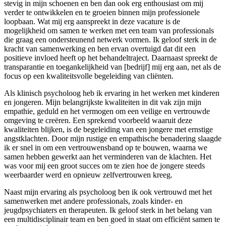
stevig in mijn schoenen en ben dan ook erg enthousiast om mij
verder te ontwikkelen en te groeien binnen mijn professionele
loopbaan. Wat mij erg aanspreekt in deze vacature is de
mogelijkheid om samen te werken met een team van professionals
die graag een ondersteunend netwerk vormen. Ik geloof sterk in de
kracht van samenwerking en ben ervan overtuigd dat dit een
positieve invloed heeft op het behandeltraject. Daarnaast spreekt de
transparantie en toegankelijkheid van [bedrijf] mij erg aan, net als de
focus op een kwaliteitsvolle begeleiding van cliënten.
Als klinisch psycholoog heb ik ervaring in het werken met kinderen
en jongeren. Mijn belangrijkste kwaliteiten in dit vak zijn mijn
empathie, geduld en het vermogen om een veilige en vertrouwde
omgeving te creëren. Een sprekend voorbeeld waaruit deze
kwaliteiten blijken, is de begeleiding van een jongere met ernstige
angstklachten. Door mijn rustige en empathische benadering slaagde
ik er snel in om een vertrouwensband op te bouwen, waarna we
samen hebben gewerkt aan het verminderen van de klachten. Het
was voor mij een groot succes om te zien hoe de jongere steeds
weerbaarder werd en opnieuw zelfvertrouwen kreeg.
Naast mijn ervaring als psycholoog ben ik ook vertrouwd met het
samenwerken met andere professionals, zoals kinder- en
jeugdpsychiaters en therapeuten. Ik geloof sterk in het belang van
een multidisciplinair team en ben goed in staat om efficiënt samen te