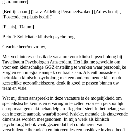
gsm-nummer]
[Bedrijfsnaam] [T.a.v. Afdeling Personeelszaken] [Adres bedrijf]
[Postcode en plaats bedrijf]
[Plaats], [Datum]
Betreft: Sollicitatie klinisch psycholoog
Geachte heer/mevrouw,
Met veel interesse las ik de vacature voor klinisch psycholoog bij
Taytelbaum Psychologen Amsterdam. Het lijkt me geweldig om
voor een kleinschalige GGZ-instelling te werken waar persoonlijke
zorg en een integrale aanpak centraal staan. Als enthousiaste en
betrokken klinisch psycholoog met een ondernemende kijk op de
geestelijke gezondheidszorg, denk ik goed te passen binnen uw
team en visie.
Wat mij direct aanspreekt in deze vacature is de mogelijkheid om
specialistische kennis en ervaring in te zetten voor een persoonlijk
en op maat gemaakt behandelplan. Ik geloof sterk in het belang van
een integrale aanpak, waarbij zowel fysieke, mentale als zingevende
dimensies worden meegenomen. In mijn werk als klinisch
psycholoog heb ik vaak gezien dat het combineren van
verschillende therapieën en interventies een positieve invloed heeft