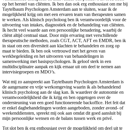
op het herstel van cliënten. Ik ben dan ook erg enthousiast om me bij
Taytelbaum Psychologen Amsterdam aan te sluiten, waar ik de
mogelijkheid krijg om met een ervaren team van therapeuten samen
te werken. Als klinisch psycholoog ben ik verantwoordelijk voor de
uitvoering van intakes, diagnostiek en de behandeling van cliënten.
Ik hecht veel waarde aan een persoonlijke benadering, waarbij de
cliënt altijd centraal staat. Door mijn ervaring met verschillende
therapeutische methoden, zoals CGT, ACT, AFT en EMDR, ben ik
in staat om een diversiteit aan klachten te behandelen en zorg op
maat te bieden. Ik ben ook vertrouwd met het geven van
werkbegeleiding en het uitvoeren van behandelingen in
samenwerking met basispsychologen. Ik geloof sterk in een
multidisciplinaire aanpak en kijk ernaar uit om deel te nemen aan
intervisiegroepen en MDO’s.
Wat mij zo aanspreekt aan Taytelbaum Psychologen Amsterdam is
de aangename en vrije werkomgeving waarin ik als behandelend
klinisch psycholoog aan de slag kan. Ik waardeer de autonomie en
verantwoordelijkheid die ik krijg en ben opgetogen over de
ondersteuning van een goed functionerende backoffice. Het feit dat
er enkel dagbehandelingen worden aangeboden, zonder avond- of
weekenddiensten, spreekt mij ook aan omdat dit goed aansluit bij
mijn persoonlijke wensen en de balans tussen werk en privé.
Tot slot ben ik erg enthousiast over de mogelijkheid om deel uit te