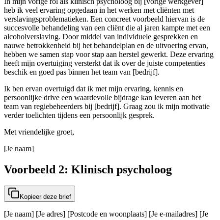
In mijn vorige rol als klinisch psycholoog bij [vorige werkgever]
heb ik veel ervaring opgedaan in het werken met cliënten met
verslavingsproblematieken. Een concreet voorbeeld hiervan is de
succesvolle behandeling van een cliënt die al jaren kampte met een
alcoholverslaving. Door middel van individuele gesprekken en
nauwe betrokkenheid bij het behandelplan en de uitvoering ervan,
hebben we samen stap voor stap aan herstel gewerkt. Deze ervaring
heeft mijn overtuiging versterkt dat ik over de juiste competenties
beschik en goed pas binnen het team van [bedrijf].
Ik ben ervan overtuigd dat ik met mijn ervaring, kennis en
persoonlijke drive een waardevolle bijdrage kan leveren aan het
team van regiebeheerders bij [bedrijf]. Graag zou ik mijn motivatie
verder toelichten tijdens een persoonlijk gesprek.
Met vriendelijke groet,
[Je naam]
Voorbeeld 2: Klinisch psycholoog
Kopieer deze brief
[Je naam] [Je adres] [Postcode en woonplaats] [Je e-mailadres] [Je