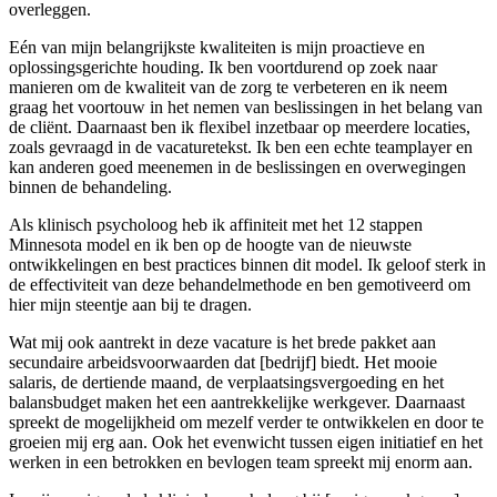
overleggen.
Eén van mijn belangrijkste kwaliteiten is mijn proactieve en
oplossingsgerichte houding. Ik ben voortdurend op zoek naar
manieren om de kwaliteit van de zorg te verbeteren en ik neem
graag het voortouw in het nemen van beslissingen in het belang van
de cliënt. Daarnaast ben ik flexibel inzetbaar op meerdere locaties,
zoals gevraagd in de vacaturetekst. Ik ben een echte teamplayer en
kan anderen goed meenemen in de beslissingen en overwegingen
binnen de behandeling.
Als klinisch psycholoog heb ik affiniteit met het 12 stappen
Minnesota model en ik ben op de hoogte van de nieuwste
ontwikkelingen en best practices binnen dit model. Ik geloof sterk in
de effectiviteit van deze behandelmethode en ben gemotiveerd om
hier mijn steentje aan bij te dragen.
Wat mij ook aantrekt in deze vacature is het brede pakket aan
secundaire arbeidsvoorwaarden dat [bedrijf] biedt. Het mooie
salaris, de dertiende maand, de verplaatsingsvergoeding en het
balansbudget maken het een aantrekkelijke werkgever. Daarnaast
spreekt de mogelijkheid om mezelf verder te ontwikkelen en door te
groeien mij erg aan. Ook het evenwicht tussen eigen initiatief en het
werken in een betrokken en bevlogen team spreekt mij enorm aan.