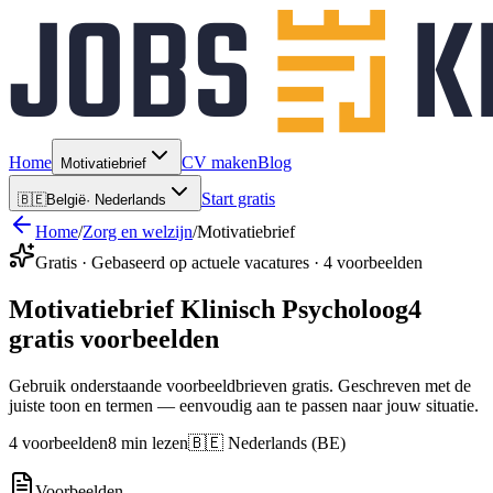
Home
CV maken
Blog
Motivatiebrief
Start gratis
🇧🇪
België
·
Nederlands
Home
/
Zorg en welzijn
/
Motivatiebrief
Gratis · Gebaseerd op actuele vacatures · 4 voorbeelden
Motivatiebrief Klinisch Psycholoog
4
gratis voorbeelden
Gebruik onderstaande voorbeeldbrieven gratis. Geschreven met de
juiste toon en termen — eenvoudig aan te passen naar jouw situatie.
4 voorbeelden
8 min lezen
🇧🇪 Nederlands (BE)
Voorbeelden