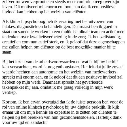
zelfvertrouwen vergrootte en steeds meer controle kreeg over zijn
leven. Dit motiveert mij enorm en toont aan dat ik een positieve
invloed kan hebben op het welzijn van cliënten.
Als klinisch psycholoog heb ik ervaring met het uitvoeren van
intakes, diagnostiek en behandelingen. Daarnaast ben ik goed in
staat om samen te werken in een multidisciplinair team en actief mee
te denken over kwaliteitsverbetering in de zorg. Ik ben zelfstandig,
creatief en communicatief sterk, en ik geloof dat deze eigenschappen
me zullen helpen om cliënten op de best mogelijke manier bij te
staan.
Bij het lezen van de arbeidsvoorwaarden en wat ik bij uw bedrijf
kan verwachten, word ik nog enthousiaster. Het feit dat jullie zoveel
waarde hechten aan autonomie en het welzijn van medewerkers
spreekt mij enorm aan, en ik geloof dat dit een positieve invloed zal
hebben op mijn werk. Daarnaast spreekt het gevarieerde
takenpakket mij aan, omdat ik me graag volledig in mijn werk
verdiep.
Kortom, ik ben ervan overtuigd dat ik de juiste persoon ben voor de
rol van online klinisch psycholoog bij uw digitale praktijk. Ik kijk
ernaar uit om mijn kennis en expertise in te zetten om cliënten te
helpen bij het bereiken van hun gezondheidsdoelen. Hartelijk dank
voor uw tijd en aandacht.