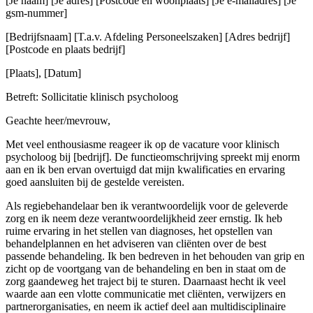
[Je naam] [Je adres] [Postcode en woonplaats] [Je e-mailadres] [Je
gsm-nummer]
[Bedrijfsnaam] [T.a.v. Afdeling Personeelszaken] [Adres bedrijf]
[Postcode en plaats bedrijf]
[Plaats], [Datum]
Betreft: Sollicitatie klinisch psycholoog
Geachte heer/mevrouw,
Met veel enthousiasme reageer ik op de vacature voor klinisch
psycholoog bij [bedrijf]. De functieomschrijving spreekt mij enorm
aan en ik ben ervan overtuigd dat mijn kwalificaties en ervaring
goed aansluiten bij de gestelde vereisten.
Als regiebehandelaar ben ik verantwoordelijk voor de geleverde
zorg en ik neem deze verantwoordelijkheid zeer ernstig. Ik heb
ruime ervaring in het stellen van diagnoses, het opstellen van
behandelplannen en het adviseren van cliënten over de best
passende behandeling. Ik ben bedreven in het behouden van grip en
zicht op de voortgang van de behandeling en ben in staat om de
zorg gaandeweg het traject bij te sturen. Daarnaast hecht ik veel
waarde aan een vlotte communicatie met cliënten, verwijzers en
partnerorganisaties, en neem ik actief deel aan multidisciplinaire