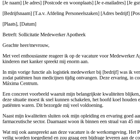
[Je naam] [Je adres] [Postcode en woonplaats] [Je e-mailadres] [Je 
[Bedrijfsnaam] [T.a.v. Afdeling Personeelszaken] [Adres bedrijf] [Post
[Plaats], [Datum]
Betreft: Sollicitatie Medewerker Apotheek
Geachte heer/mevrouw,
Met veel enthousiasme reageer ik op de vacature voor Medewerker Ap
kinderen met kanker spreekt mij enorm aan.
In mijn vorige functie als logistiek medewerker bij [bedrijf] was ik 
zodat patiënten hun medicijnen tijdig ontvangen. Deze ervaring, in c
Máxima Centrum.
Een concreet voorbeeld waaruit mijn belangrijkste kwaliteiten blijken
deze situatie moest ik snel kunnen schakelen, het hoofd koel houden 
patiënten waren. Dit bezorgde mij veel voldoening.
Naast mijn kwaliteiten sluiten ook mijn opleiding en ervaring goed a
farmaceutische sector. Daarnaast woon ik binnen een straal van 45 mi
Wat mij ook aanspreekt aan deze vacature is de werkomgeving. Het Pri
veilig worden toegediend en zou graag een bijdrage leveren aan de co