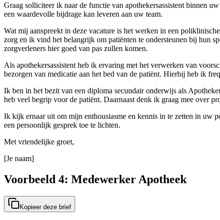
Graag solliciteer ik naar de functie van apothekersassistent binnen uw
een waardevolle bijdrage kan leveren aan uw team.
Wat mij aanspreekt in deze vacature is het werken in een poliklinische
zorg en ik vind het belangrijk om patiënten te ondersteunen bij hun 
zorgverleners hier goed van pas zullen komen.
Als apothekersassistent heb ik ervaring met het verwerken van voorsch
bezorgen van medicatie aan het bed van de patiënt. Hierbij heb ik fre
Ik ben in het bezit van een diploma secundair onderwijs als Apotheke
heb veel begrip voor de patiënt. Daarnaast denk ik graag mee over pr
Ik kijk ernaar uit om mijn enthousiasme en kennis in te zetten in uw p
een persoonlijk gesprek toe te lichten.
Met vriendelijke groet,
[Je naam]
Voorbeeld 4: Medewerker Apotheek
Kopieer deze brief