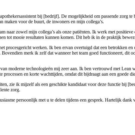
pothekersassistent bij [bedrijf]. De mogelijkheid om passende zorg te 
kan maken voor de buurt, de inwoners en mijn collega’s.
m naar zowel mijn collega’s als onze patiënten. Ik werk met positieve en
nen tot mooie resultaten kunnen komen. Dit heb ik in de praktijk beweze
 het procesgericht werken. Ik ben ervan overtuigd dat een betrokken en 
k. Bovendien merk ik zelf dat wanneer het team goed functioneert, dit o
van moderne technologieën mij zeer aan. Ik ben vertrouwd met Lean w
e processen en korte wachttijden, omdat dit bijdraagt aan een goede die
iten, zie ik mijzelf als een geschikte kandidaat voor deze functie bij [b
lente zorg.
housiasme persoonlijk met u te delen tijdens een gesprek. Hartelijk dan