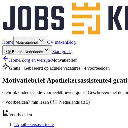
Home
CV maken
Blog
Motivatiebrief
Start gratis
🇧🇪
België
·
Nederlands
Home
/
Zorg en welzijn
/
Motivatiebrief
Gratis · Gebaseerd op actuele vacatures · 4 voorbeelden
Motivatiebrief Apothekersassistente
4 grat
Gebruik onderstaande voorbeeldbrieven gratis. Geschreven met de jui
4 voorbeelden
7 min lezen
🇧🇪 Nederlands (BE)
Voorbeelden
1
Apothekersassistente