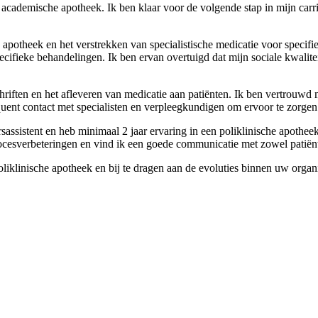
 academische apotheek. Ik ben klaar voor de volgende stap in mijn carri
 apotheek en het verstrekken van specialistische medicatie voor specifiek
specifieke behandelingen. Ik ben ervan overtuigd dat mijn sociale kwal
riften en het afleveren van medicatie aan patiënten. Ik ben vertrouwd 
quent contact met specialisten en verpleegkundigen om ervoor te zorgen 
rsassistent en heb minimaal 2 jaar ervaring in een poliklinische apoth
ocesverbeteringen en vind ik een goede communicatie met zowel patiënte
oliklinische apotheek en bij te dragen aan de evoluties binnen uw organi