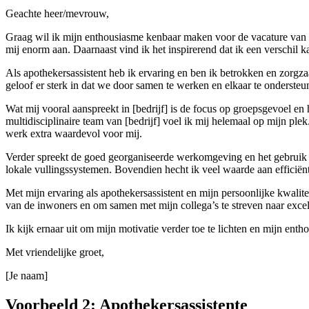
Geachte heer/mevrouw,
Graag wil ik mijn enthousiasme kenbaar maken voor de vacature van a
mij enorm aan. Daarnaast vind ik het inspirerend dat ik een verschil 
Als apothekersassistent heb ik ervaring en ben ik betrokken en zorgzaa
geloof er sterk in dat we door samen te werken en elkaar te ondersteu
Wat mij vooral aanspreekt in [bedrijf] is de focus op groepsgevoel en
multidisciplinaire team van [bedrijf] voel ik mij helemaal op mijn ple
werk extra waardevol voor mij.
Verder spreekt de goed georganiseerde werkomgeving en het gebruik 
lokale vullingssystemen. Bovendien hecht ik veel waarde aan efficiënt
Met mijn ervaring als apothekersassistent en mijn persoonlijke kwalite
van de inwoners en om samen met mijn collega’s te streven naar excel
Ik kijk ernaar uit om mijn motivatie verder toe te lichten en mijn ent
Met vriendelijke groet,
[Je naam]
Voorbeeld 2: Apothekersassistente