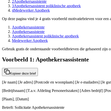
2
Apothekersassistente
3
Apothekersassistent poliklinische apotheek
4
Medewerker Apotheek
Op deze pagina vind je 4 gratis voorbeeld motivatiebrieven voor een a
Apothekersassistente
Apothekersassistente
Apothekersassistent poliklinische apotheek
Medewerker Apotheek
Gebruik gratis de onderstaande voorbeeldbrieven die gebaseerd zijn op 
Voorbeeld 1: Apothekersassistente
Kopieer deze brief
[Je naam] [Je adres] [Postcode en woonplaats] [Je e-mailadres] [Je 
[Bedrijfsnaam] [T.a.v. Afdeling Personeelszaken] [Adres bedrijf] [Post
[Plaats], [Datum]
Betreft: Sollicitatie Apothekersassistente