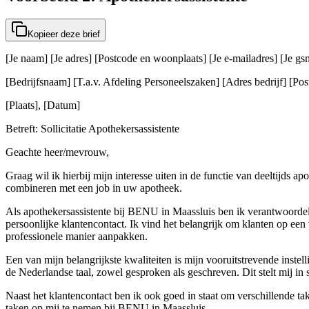
Kopieer deze brief
[Je naam] [Je adres] [Postcode en woonplaats] [Je e-mailadres] [Je 
[Bedrijfsnaam] [T.a.v. Afdeling Personeelszaken] [Adres bedrijf] [Post
[Plaats], [Datum]
Betreft: Sollicitatie Apothekersassistente
Geachte heer/mevrouw,
Graag wil ik hierbij mijn interesse uiten in de functie van deeltijds 
combineren met een job in uw apotheek.
Als apothekersassistente bij BENU in Maassluis ben ik verantwoordel
persoonlijke klantencontact. Ik vind het belangrijk om klanten op een 
professionele manier aanpakken.
Een van mijn belangrijkste kwaliteiten is mijn vooruitstrevende instel
de Nederlandse taal, zowel gesproken als geschreven. Dit stelt mij in s
Naast het klantencontact ben ik ook goed in staat om verschillende t
taken op mij te nemen bij BENU in Maassluis.