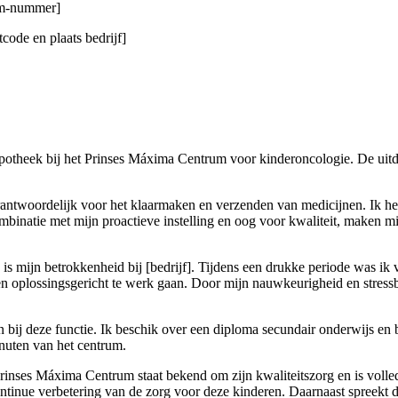
gsm-nummer]
code en plaats bedrijf]
otheek bij het Prinses Máxima Centrum voor kinderoncologie. De uitda
verantwoordelijk voor het klaarmaken en verzenden van medicijnen. Ik h
ombinatie met mijn proactieve instelling en oog voor kwaliteit, maken m
, is mijn betrokkenheid bij [bedrijf]. Tijdens een drukke periode was ik
en oplossingsgericht te werk gaan. Door mijn nauwkeurigheid en stressb
an bij deze functie. Ik beschik over een diploma secundair onderwijs 
nuten van het centrum.
nses Máxima Centrum staat bekend om zijn kwaliteitszorg en is volledi
ntinue verbetering van de zorg voor deze kinderen. Daarnaast spreekt 