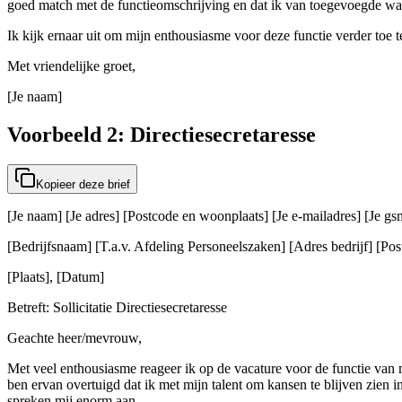
goed match met de functieomschrijving en dat ik van toegevoegde waar
Ik kijk ernaar uit om mijn enthousiasme voor deze functie verder toe t
Met vriendelijke groet,
[Je naam]
Voorbeeld 2: Directiesecretaresse
Kopieer deze brief
[Je naam] [Je adres] [Postcode en woonplaats] [Je e-mailadres] [Je 
[Bedrijfsnaam] [T.a.v. Afdeling Personeelszaken] [Adres bedrijf] [Post
[Plaats], [Datum]
Betreft: Sollicitatie Directiesecretaresse
Geachte heer/mevrouw,
Met veel enthousiasme reageer ik op de vacature voor de functie van
ben ervan overtuigd dat ik met mijn talent om kansen te blijven zien
spreken mij enorm aan.