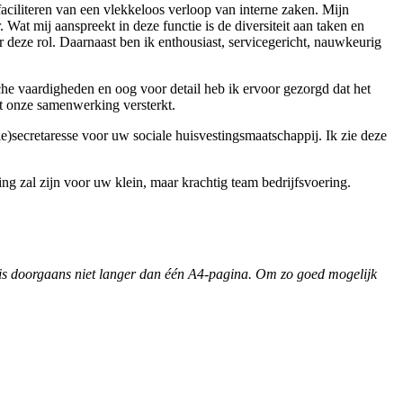
 faciliteren van een vlekkeloos verloop van interne zaken. Mijn
Wat mij aanspreekt in deze functie is de diversiteit aan taken en
r deze rol. Daarnaast ben ik enthousiast, servicegericht, nauwkeurig
che vaardigheden en oog voor detail heb ik ervoor gezorgd dat het
ft onze samenwerking versterkt.
tie)secretaresse voor uw sociale huisvestingsmaatschappij. Ik zie deze
ing zal zijn voor uw klein, maar krachtig team bedrijfsvoering.
rief is doorgaans niet langer dan één A4-pagina. Om zo goed mogelijk