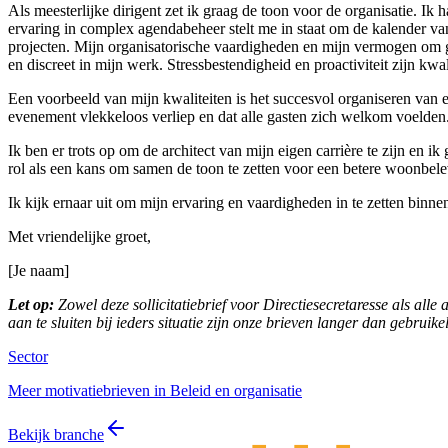
Als meesterlijke dirigent zet ik graag de toon voor de organisatie. Ik
ervaring in complex agendabeheer stelt me in staat om de kalender van 
projecten. Mijn organisatorische vaardigheden en mijn vermogen om goe
en discreet in mijn werk. Stressbestendigheid en proactiviteit zijn kwa
Een voorbeeld van mijn kwaliteiten is het succesvol organiseren van e
evenement vlekkeloos verliep en dat alle gasten zich welkom voelden.
Ik ben er trots op om de architect van mijn eigen carrière te zijn en i
rol als een kans om samen de toon te zetten voor een betere woonbel
Ik kijk ernaar uit om mijn ervaring en vaardigheden in te zetten binne
Met vriendelijke groet,
[Je naam]
Let op:
Zowel deze sollicitatiebrief voor Directiesecretaresse als alle
aan te sluiten bij ieders situatie zijn onze brieven langer dan gebruik
Sector
Meer motivatiebrieven in Beleid en organisatie
Bekijk branche