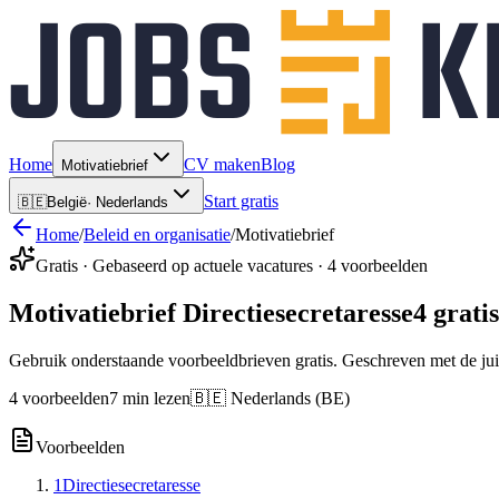
Home
CV maken
Blog
Motivatiebrief
Start gratis
🇧🇪
België
·
Nederlands
Home
/
Beleid en organisatie
/
Motivatiebrief
Gratis · Gebaseerd op actuele vacatures · 4 voorbeelden
Motivatiebrief Directiesecretaresse
4 grati
Gebruik onderstaande voorbeeldbrieven gratis. Geschreven met de jui
4 voorbeelden
7 min lezen
🇧🇪 Nederlands (BE)
Voorbeelden
1
Directiesecretaresse