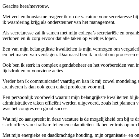
Geachte heer/mevrouw,
Met veel enthousiasme reageer ik op de vacature voor secretaresse bij 
ik waardering krijg als ondersteuner van het management.
Als secretaresse zal ik samen met mijn collega’s secretariële en orga
verlopen en ik zorg ervoor dat alle taken op wieltjes lopen.
Een van mijn belangrijkste kwaliteiten is mijn vermogen om vergaderin
en het maken van verslagen. Daarnaast ben ik in staat om processen en
Ook ben ik sterk in complex agendabeheer en het voorbereiden van in
tijdsdruk en onvoorziene acties.
Verder ben ik communicatief vaardig en kan ik mij zowel mondeling als
archiveren is dan ook geen enkel probleem voor mij.
Een persoonlijk voorbeeld waaruit mijn belangrijkste kwaliteiten blijk
administratieve taken efficiënt werden uitgevoerd, zoals het planne
was het congres een groot succes.
Wat mij zo aanspreekt in deze vacature is de mogelijkheid om bij te 
slachtoffers van strafbare feiten en calamiteiten. Ik ben er trots op om
Met mijn energieke en daadkrachtige houding, mijn organisatie- en ont