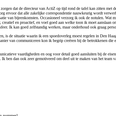
orgen dat de directeur van ActiZ op tijd rond de tafel kan zitten met de
zorg ervoor dat alle zakelijke correspondentie nauwkeurig wordt verwe
nisatie van bijeenkomsten. Occasioneel verzorg ik ook de notulen. Wat m
er, creatief en proactief, en voel goed aan welke toon ik moet aanslaan
er. Ik kan goed zelfstandig werken, maar onderhoud ook graag persoon
ken, is de situatie waarin ik een spoedoverleg moest regelen in Den Haag
nier van communiceren kon ik begrip creëren bij de betrokkenen die 
icatieve vaardigheden en oog voor detail goed aansluiten bij de eisen 
. Ik ben dan ook zeer gemotiveerd om deel uit te maken van het team v
gsm-nummer]