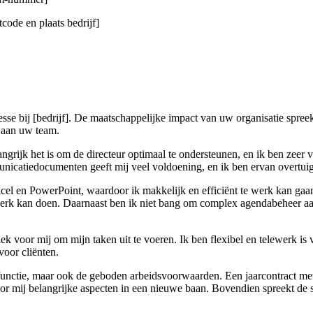
code en plaats bedrijf]
esse bij [bedrijf]. De maatschappelijke impact van uw organisatie spre
n aan uw team.
elangrijk het is om de directeur optimaal te ondersteunen, en ik ben zeer
icatiedocumenten geeft mij veel voldoening, en ik ben ervan overtuigd 
l en PowerPoint, waardoor ik makkelijk en efficiënt te werk kan gaan.
rk kan doen. Daarnaast ben ik niet bang om complex agendabeheer aan
lek voor mij om mijn taken uit te voeren. Ik ben flexibel en telewerk 
voor cliënten.
functie, maar ook de geboden arbeidsvoorwaarden. Een jaarcontract met 
or mij belangrijke aspecten in een nieuwe baan. Bovendien spreekt de s