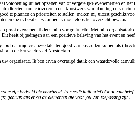
 haal voldoening uit het opzetten van onvergetelijke evenementen en het
de directeur om te toveren in een kunstwerk van planning en structuur. 
d te plannen en prioriteiten te stellen, maken mij uiterst geschikt voo
liteiten die ik bezit en waarmee ik moeiteloos het overzicht bewaar.
en groot evenement tijdens mijn vorige functie. Met mijn organisatoris
 Dit heeft bijgedragen aan een positieve beleving van het event en hee
k geloof dat mijn creatieve talenten goed van pas zullen komen als (direc
eving in de bruisende stad Amsterdam.
n uw organisatie. Ik ben ervan overtuigd dat ik een waardevolle aanvull
 andere zijn bedoeld als voorbeeld. Een sollicitatiebrief of motivatieb
elijk; gebruik dus enkel de elementen die voor jou van toepassing zijn.