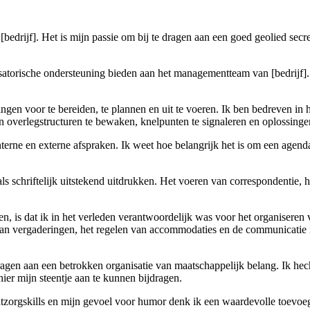
[bedrijf]. Het is mijn passie om bij te dragen aan een goed geolied secr
nisatorische ondersteuning bieden aan het managementteam van [bedrijf].
gen voor te bereiden, te plannen en uit te voeren. Ik ben bedreven in h
 overlegstructuren te bewaken, knelpunten te signaleren en oplossingen
terne en externe afspraken. Ik weet hoe belangrijk het is om een agen
 schriftelijk uitstekend uitdrukken. Het voeren van correspondentie, he
en, is dat ik in het verleden verantwoordelijk was voor het organiseren 
n van vergaderingen, het regelen van accommodaties en de communicatie
dragen aan een betrokken organisatie van maatschappelijk belang. Ik hec
 hier mijn steentje aan te kunnen bijdragen.
zorgskills en mijn gevoel voor humor denk ik een waardevolle toevoeging