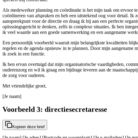
Als medewerker planning en coördinatie is het mijn taak om ervoor te z
coördineren van afspraken en heb een uitstekend oog voor detail. Ik 
aanspreekpunt voor de directie en draag ik bij aan een perfecte orga
oplossingsgericht te denken, zelfs in complexe situaties. Ik ben integ
ik veel waarde aan een goede samenwerking en een aangename werksfe
Een persoonlijk voorbeeld waaruit mijn belangrijkste kwaliteiten blij
regelen en de agenda opnieuw in te plannen. Door mijn aangename ma
ik zoek in een functie.
Ik ben ervan overtuigd dat mijn organisatorische vaardigheden, commun
ouderenzorg en wil ik graag een bijdrage leveren aan de maatschappij
de zorg voor ouderen.
Met vriendelijke groet,
[Je naam]
Voorbeeld 3: directiesecretaresse
Kopieer deze brief
[Je naam] [Je adres] [Postcode en woonplaats] [Je e-mailadres] [Je 