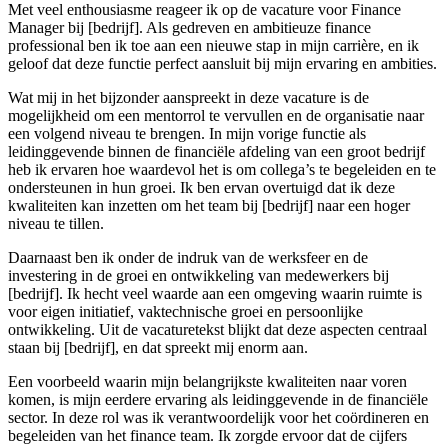
Met veel enthousiasme reageer ik op de vacature voor Finance
Manager bij [bedrijf]. Als gedreven en ambitieuze finance
professional ben ik toe aan een nieuwe stap in mijn carrière, en ik
geloof dat deze functie perfect aansluit bij mijn ervaring en ambities.
Wat mij in het bijzonder aanspreekt in deze vacature is de
mogelijkheid om een mentorrol te vervullen en de organisatie naar
een volgend niveau te brengen. In mijn vorige functie als
leidinggevende binnen de financiële afdeling van een groot bedrijf
heb ik ervaren hoe waardevol het is om collega’s te begeleiden en te
ondersteunen in hun groei. Ik ben ervan overtuigd dat ik deze
kwaliteiten kan inzetten om het team bij [bedrijf] naar een hoger
niveau te tillen.
Daarnaast ben ik onder de indruk van de werksfeer en de
investering in de groei en ontwikkeling van medewerkers bij
[bedrijf]. Ik hecht veel waarde aan een omgeving waarin ruimte is
voor eigen initiatief, vaktechnische groei en persoonlijke
ontwikkeling. Uit de vacaturetekst blijkt dat deze aspecten centraal
staan bij [bedrijf], en dat spreekt mij enorm aan.
Een voorbeeld waarin mijn belangrijkste kwaliteiten naar voren
komen, is mijn eerdere ervaring als leidinggevende in de financiële
sector. In deze rol was ik verantwoordelijk voor het coördineren en
begeleiden van het finance team. Ik zorgde ervoor dat de cijfers