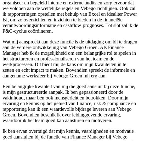
organiseer en begeleid interne en externe audits en zorg ervoor dat
we voldoen aan de wettelijke regels en Vebego-richtlijnen. Ook zal
ik rapporteringen opstellen met behulp van Excel en idealiter Power
BI, om zo overzichten en inzichten te bieden in de financiële
verantwoordingsinformatie en cashflow-prognoses. Tot slot zal ik de
P&C-cyclus coördineren.
Wat mij aanspreekt aan deze functie is de uitdaging om bij te dragen
aan de verdere ontwikkeling van Vebego Groen. Als Finance
Manager heb ik de mogelijkheid om een belangrijke rol te spelen in
het structureren en professionaliseren van het team en de
werkprocessen. Dit biedt mij de kans om mijn kwaliteiten in te
zetten en echt impact te maken. Bovendien spreekt de informele en
aangename werksfeer bij Vebego Groen mij erg aan.
Een belangrijke kwaliteit van mij die goed aansluit bij deze functie,
is mijn gestructureerde aanpak. Ik ben gepassioneerd door de
vakinhoud, maar ben ook mensgericht en betrokken. Door mijn
ervaring en kennis op het gebied van finance, risk & compliance en
rapportering kan ik een waardevolle bijdrage leveren aan Vebego
Groen. Bovendien beschik ik over leidinggevende ervaring,
waardoor ik het team goed kan aansturen en motiveren.
Ik ben ervan overtuigd dat mijn kennis, vaardigheden en motivatie
goed aansluiten bij de functie van Finance Manager bij Vebego