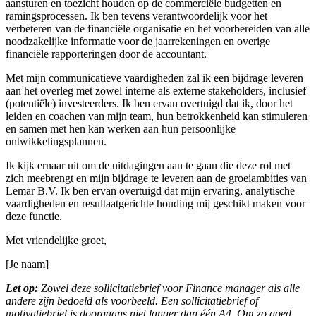
aansturen en toezicht houden op de commerciële budgetten en
ramingsprocessen. Ik ben tevens verantwoordelijk voor het
verbeteren van de financiële organisatie en het voorbereiden van alle
noodzakelijke informatie voor de jaarrekeningen en overige
financiële rapporteringen door de accountant.
Met mijn communicatieve vaardigheden zal ik een bijdrage leveren
aan het overleg met zowel interne als externe stakeholders, inclusief
(potentiële) investeerders. Ik ben ervan overtuigd dat ik, door het
leiden en coachen van mijn team, hun betrokkenheid kan stimuleren
en samen met hen kan werken aan hun persoonlijke
ontwikkelingsplannen.
Ik kijk ernaar uit om de uitdagingen aan te gaan die deze rol met
zich meebrengt en mijn bijdrage te leveren aan de groeiambities van
Lemar B.V. Ik ben ervan overtuigd dat mijn ervaring, analytische
vaardigheden en resultaatgerichte houding mij geschikt maken voor
deze functie.
Met vriendelijke groet,
[Je naam]
Let op:
Zowel deze sollicitatiebrief voor Finance manager als alle
andere zijn bedoeld als voorbeeld. Een sollicitatiebrief of
motivatiebrief is doorgaans niet langer dan één A4. Om zo goed