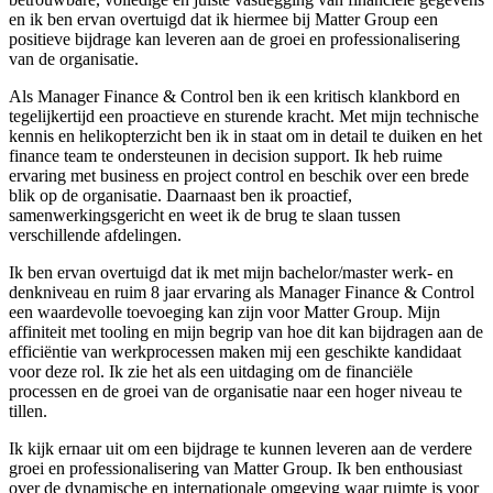
en ik ben ervan overtuigd dat ik hiermee bij Matter Group een
positieve bijdrage kan leveren aan de groei en professionalisering
van de organisatie.
Als Manager Finance & Control ben ik een kritisch klankbord en
tegelijkertijd een proactieve en sturende kracht. Met mijn technische
kennis en helikopterzicht ben ik in staat om in detail te duiken en het
finance team te ondersteunen in decision support. Ik heb ruime
ervaring met business en project control en beschik over een brede
blik op de organisatie. Daarnaast ben ik proactief,
samenwerkingsgericht en weet ik de brug te slaan tussen
verschillende afdelingen.
Ik ben ervan overtuigd dat ik met mijn bachelor/master werk- en
denkniveau en ruim 8 jaar ervaring als Manager Finance & Control
een waardevolle toevoeging kan zijn voor Matter Group. Mijn
affiniteit met tooling en mijn begrip van hoe dit kan bijdragen aan de
efficiëntie van werkprocessen maken mij een geschikte kandidaat
voor deze rol. Ik zie het als een uitdaging om de financiële
processen en de groei van de organisatie naar een hoger niveau te
tillen.
Ik kijk ernaar uit om een bijdrage te kunnen leveren aan de verdere
groei en professionalisering van Matter Group. Ik ben enthousiast
over de dynamische en internationale omgeving waar ruimte is voor