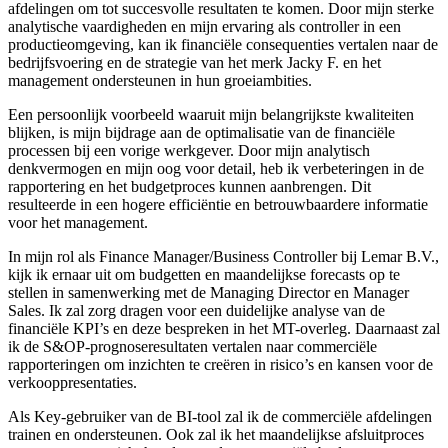
afdelingen om tot succesvolle resultaten te komen. Door mijn sterke
analytische vaardigheden en mijn ervaring als controller in een
productieomgeving, kan ik financiële consequenties vertalen naar de
bedrijfsvoering en de strategie van het merk Jacky F. en het
management ondersteunen in hun groeiambities.
Een persoonlijk voorbeeld waaruit mijn belangrijkste kwaliteiten
blijken, is mijn bijdrage aan de optimalisatie van de financiële
processen bij een vorige werkgever. Door mijn analytisch
denkvermogen en mijn oog voor detail, heb ik verbeteringen in de
rapportering en het budgetproces kunnen aanbrengen. Dit
resulteerde in een hogere efficiëntie en betrouwbaardere informatie
voor het management.
In mijn rol als Finance Manager/Business Controller bij Lemar B.V.,
kijk ik ernaar uit om budgetten en maandelijkse forecasts op te
stellen in samenwerking met de Managing Director en Manager
Sales. Ik zal zorg dragen voor een duidelijke analyse van de
financiële KPI’s en deze bespreken in het MT-overleg. Daarnaast zal
ik de S&OP-prognoseresultaten vertalen naar commerciële
rapporteringen om inzichten te creëren in risico’s en kansen voor de
verkooppresentaties.
Als Key-gebruiker van de BI-tool zal ik de commerciële afdelingen
trainen en ondersteunen. Ook zal ik het maandelijkse afsluitproces