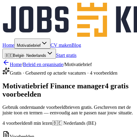
Home
CV maken
Blog
Motivatiebrief
Start gratis
🇧🇪
België
·
Nederlands
Home
/
Beleid en organisatie
/
Motivatiebrief
Gratis · Gebaseerd op actuele vacatures · 4 voorbeelden
Motivatiebrief Finance manager
4 gratis
voorbeelden
Gebruik onderstaande voorbeeldbrieven gratis. Geschreven met de
juiste toon en termen — eenvoudig aan te passen naar jouw situatie.
4 voorbeelden
8 min lezen
🇧🇪 Nederlands (BE)
Voorbeelden