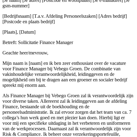
[Je naam] [Je adres] [Postcode en woonplaats] [Je e-mailadres] [Je
gsm-nummer]
[Bedrijfsnaam] [T.a.v. Afdeling Personeelszaken] [Adres bedrijf]
[Postcode en plaats bedrijf]
[Plaats], [Datum]
Betreft: Sollicitatie Finance Manager
Geachte heer/mevrouw,
Mijn naam is [naam] en ik ben zeer enthousiast over de vacature
voor Finance Manager bij Vebego Groen. De combinatie van
vakinhoudelijke verantwoordelijkheid, leidinggeven en de
mogelijkheid om bij te dragen aan een groener en socialer bedrijf
spreekt mij enorm aan.
Als Finance Manager bij Vebego Groen zal ik verantwoordelijk zijn
voor diverse taken. Allereerst zal ik leidinggeven aan de afdeling
Finance, bestaande uit de boekhouding en de
personeelsadministratie. Ik zal ervoor zorgen dat het team van ca. 7
collega’s hun werk goed en met plezier kan doen. Hierbij ligt er
voor mij een specifieke uitdaging in het verbeteren en uniformeren
van de werkprocessen. Daarnaast zal ik verantwoordelijk zijn voor
Risk & Compliance. Ik beheer onze verzekeringsportefeuille,