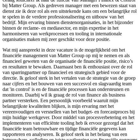
bij Matter Group. Als gedreven manager met een bewezen staat van
dienst zie ik deze rol als een uitstekende kans om een belangrijke rol
te spelen in de verdere professionalisering en uitbouw van het
bedrijf. Mijn ervaring binnen dienstenorganisaties, in het bijzonder
binnen de reclame- en mediasector, en mijn expertise in het
harmoniseren van werkprocessen en tooling in internationale
organisaties maken mij zeer geschikt voor deze positie.
Wat mij aanspreekt in deze vacature is de mogelijkheid om het
financiële management van Matter Group op mij te nemen en als
financieel geweten van de organisatie de financiële positie, risico’s
en resultaten te bewaken. Daarnaast ben ik enthousiast over de rol
van sparringpartner op financieel en strategisch gebied voor de
directie. Ik geloof sterk in het vertalen van de strategie van de groep
naar cijfers en het bouwen van een succesvol en slagvaardig team
dat 'in control' is en de financiële processen kan ondersteunen en
monitoren. Daarbij wil ik graag de rol van finance als business
partner versterken. Een persoonlijk voorbeeld waaruit mijn
belangrijkste kwaliteiten blijken, is mijn ervaring met het
vereenvoudigen en versnellen van het budget- en forecastproces bij
mijn huidige werkgever. Door middel van procesverbetering en het
implementeren van efficiënte tooling heb ik ervoor gezorgd dat het
financiële team betrouwbare en tijdige financiële gegevens kan
rapporteren en analyseren. Ik geloof sterk in het belang van een
betrouwbare, volledige en juiste vastlegging van financiële gegevens