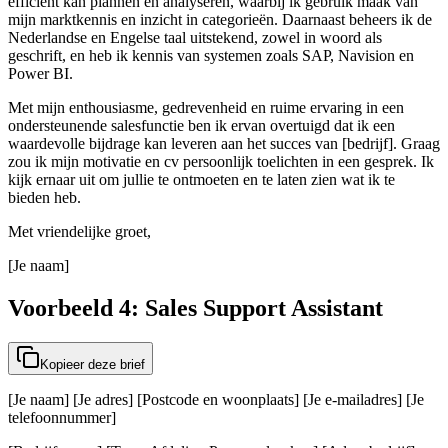
efficiënt kan plannen en analyseren, waarbij ik gebruik maak van
mijn marktkennis en inzicht in categorieën. Daarnaast beheers ik de
Nederlandse en Engelse taal uitstekend, zowel in woord als
geschrift, en heb ik kennis van systemen zoals SAP, Navision en
Power BI.
Met mijn enthousiasme, gedrevenheid en ruime ervaring in een
ondersteunende salesfunctie ben ik ervan overtuigd dat ik een
waardevolle bijdrage kan leveren aan het succes van [bedrijf]. Graag
zou ik mijn motivatie en cv persoonlijk toelichten in een gesprek. Ik
kijk ernaar uit om jullie te ontmoeten en te laten zien wat ik te
bieden heb.
Met vriendelijke groet,
[Je naam]
Voorbeeld 4: Sales Support Assistant
Kopieer deze brief
[Je naam] [Je adres] [Postcode en woonplaats] [Je e-mailadres] [Je
telefoonnummer]