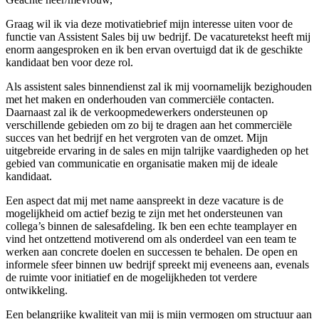
Graag wil ik via deze motivatiebrief mijn interesse uiten voor de
functie van Assistent Sales bij uw bedrijf. De vacaturetekst heeft mij
enorm aangesproken en ik ben ervan overtuigd dat ik de geschikte
kandidaat ben voor deze rol.
Als assistent sales binnendienst zal ik mij voornamelijk bezighouden
met het maken en onderhouden van commerciële contacten.
Daarnaast zal ik de verkoopmedewerkers ondersteunen op
verschillende gebieden om zo bij te dragen aan het commerciële
succes van het bedrijf en het vergroten van de omzet. Mijn
uitgebreide ervaring in de sales en mijn talrijke vaardigheden op het
gebied van communicatie en organisatie maken mij de ideale
kandidaat.
Een aspect dat mij met name aanspreekt in deze vacature is de
mogelijkheid om actief bezig te zijn met het ondersteunen van
collega’s binnen de salesafdeling. Ik ben een echte teamplayer en
vind het ontzettend motiverend om als onderdeel van een team te
werken aan concrete doelen en successen te behalen. De open en
informele sfeer binnen uw bedrijf spreekt mij eveneens aan, evenals
de ruimte voor initiatief en de mogelijkheden tot verdere
ontwikkeling.
Een belangrijke kwaliteit van mij is mijn vermogen om structuur aan