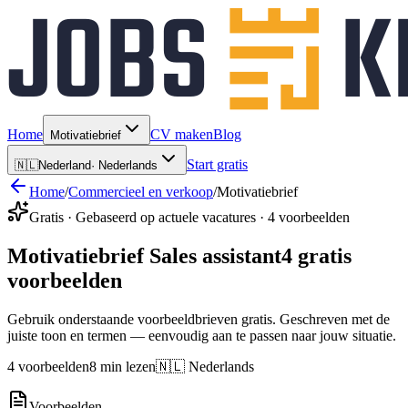
Home
CV maken
Blog
Motivatiebrief
Start gratis
🇳🇱
Nederland
·
Nederlands
Home
/
Commercieel en verkoop
/
Motivatiebrief
Gratis · Gebaseerd op actuele vacatures · 4 voorbeelden
Motivatiebrief Sales assistant
4 gratis
voorbeelden
Gebruik onderstaande voorbeeldbrieven gratis. Geschreven met de
juiste toon en termen — eenvoudig aan te passen naar jouw situatie.
4 voorbeelden
8 min lezen
🇳🇱 Nederlands
Voorbeelden