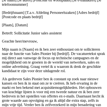
[Je naam] [Je adres] [Postcode en woonplaats] [Je e-mailadres] [Je
telefoonnummer]
[Bedrijfsnaam] [T.a.v. Afdeling Personeelszaken] [Adres bedrijf]
[Postcode en plaats bedrijf]
[Plaats], [Datum]
Betreft: Sollicitatie Junior sales assistent
Geachte heer/mevrouw,
Mijn naam is [Naam] en ik ben zeer enthousiast om te solliciteren
naar de functie van Sales Pionier bij [bedrijf]. De vacaturetekst sprak
mij direct aan vanwege de focus op technische campagnes en de
mogelijkheid om te groeien in de wereld van netwerken, sales en
online advertising. Graag vertel ik u waarom ik denk de geschikte
kandidaat te zijn voor deze uitdagende rol.
Als gedreven Sales Pionier ben ik constant op zoek naar nieuwe
kansen en ben ik in staat om ze te creëren. Ik heb ervaring in de
markt en ben bekend met acquisitiemogelijkheden. Het opbouwen
van krachtige lijsten is voor mij een tweede natuur en ik ben zeer
bedreven in het opstellen van offertes en e-mails. Daarnaast hecht ik
grote waarde aan opvolging en ga ik altijd die extra stap, zelfs in
mijn vrije tijd. Verder ben ik zelfverzekerd in mijn benadering van