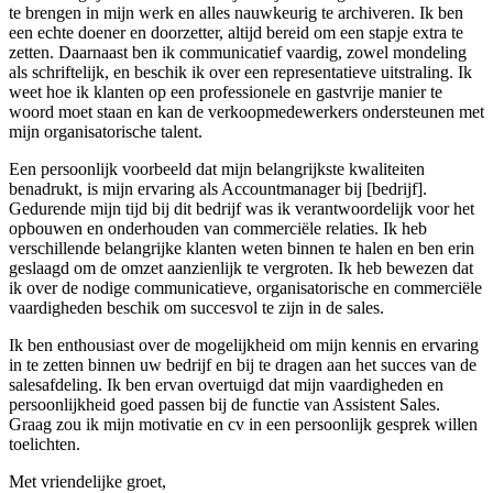
te brengen in mijn werk en alles nauwkeurig te archiveren. Ik ben
een echte doener en doorzetter, altijd bereid om een stapje extra te
zetten. Daarnaast ben ik communicatief vaardig, zowel mondeling
als schriftelijk, en beschik ik over een representatieve uitstraling. Ik
weet hoe ik klanten op een professionele en gastvrije manier te
woord moet staan en kan de verkoopmedewerkers ondersteunen met
mijn organisatorische talent.
Een persoonlijk voorbeeld dat mijn belangrijkste kwaliteiten
benadrukt, is mijn ervaring als Accountmanager bij [bedrijf].
Gedurende mijn tijd bij dit bedrijf was ik verantwoordelijk voor het
opbouwen en onderhouden van commerciële relaties. Ik heb
verschillende belangrijke klanten weten binnen te halen en ben erin
geslaagd om de omzet aanzienlijk te vergroten. Ik heb bewezen dat
ik over de nodige communicatieve, organisatorische en commerciële
vaardigheden beschik om succesvol te zijn in de sales.
Ik ben enthousiast over de mogelijkheid om mijn kennis en ervaring
in te zetten binnen uw bedrijf en bij te dragen aan het succes van de
salesafdeling. Ik ben ervan overtuigd dat mijn vaardigheden en
persoonlijkheid goed passen bij de functie van Assistent Sales.
Graag zou ik mijn motivatie en cv in een persoonlijk gesprek willen
toelichten.
Met vriendelijke groet,