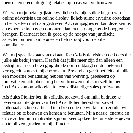
mensen en creëer ik graag relaties op basis van vertrouwen.
Eén van mijn belangrijkste kwaliteiten is mijn solide begrip van
online advertising en online display. Ik heb ruime ervaring opgedaan
in het werken met data-gedreven A.I. campagnes en kan deze kennis
en expertise toepassen om onze klanten naar ongekende hoogten te
brengen. Daarnaast ben ik goed op de hoogte van juridische
aspecten binnen campagnes en heb ik oog voor detail en
compliance.
Wat mij specifiek aanspreekt aan TechAds is de visie en de koers die
jullie als bedrijf varen. Het feit dat jullie meer zijn dan alleen een
bedrijf, maar een beweging die de norm uitdaagt en de toekomst
vormgeeft, spreekt mij enorm aan. Bovendien geeft het feit dat jullie
een moderne benadering hebben van werving, gebaseerd op
motivatie en potentieel, mij het vertrouwen dat ik mezelf binnen
TechAds kan ontwikkelen tot een zelfstandige sales professional.
Als Sales Pionier ben ik volledig toegewijd om mijn bijdrage te
leveren aan de groei van TechAds. Ik ben bereid om zowel
nationaal als internationaal te reizen en te netwerken om zo nieuwe
relaties op te bouwen en kansen te benutten. Mijn passie, energie en
drive zullen mijn motivatie zijn om keer op keer het uiterste te geven
en te blijven groeien in mijn functie.