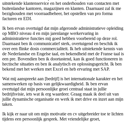
uitstekende klantenservice en het onderhouden van contacten met
buitenlandse kantoren, magazijnen en klanten. Daarnaast zal ik me
bezighouden met voorraadbeheer, het opstellen van pro forma
facturen en EDI.
Ik ben ervan overtuigd dat mijn afgeronde administratieve opleiding
op MBO niveau 4 en mijn jarenlange werkervaring in
administratieve functies mij goed hebben voorbereid op deze rol.
Daarnaast ben ik communicatief sterk, overtuigend en beschik ik
over een flinke dosis commercialiteit. Ik heb uitstekende kennis van
de Nederlandse en Engelse taal, en bekendheid met de Franse taal is
een pre. Bovendien ben ik doortastend, kan ik goed functioneren in
hectische situaties en ben ik analytisch en oplossingsgericht. Ik ben
bekend met het werken met Excel en heb ervaring met SAP.
Wat mij aanspreekt aan [bedrijf] is het internationale karakter en het
samenwerken op basis van gelijkwaardigheid. Ik ben ervan
overtuigd dat mijn persoonlijke groei centraal staat in jullie
bedrijfsvisie, iets wat ik erg waardeer. Graag maak ik deel uit van
jullie dynamische organisatie en werk ik met drive en inzet aan mijn
taken.
Ik kijk er naar uit om mijn motivatie en cv uitgebreider toe te lichten
tijdens een persoonlijk gesprek. Met vriendelijke groet,