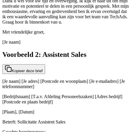
Dank u wel voor uw tijd en overweging. Ik kijk er naar uit om mijn
motivatie en potentieel te delen in een persoonlijk gesprek. Met mijn
enthousiasme, ervaring en gedrevenheid ben ik ervan overtuigd dat
ik een waardevolle aanvulling kan zijn voor het team van TechAds.
Graag hoor ik binnenkort van u.
Met vriendelijke groet,
[Je naam]
Voorbeeld 2: Assistent Sales
Kopieer deze brief
[Je naam] [Je adres] [Postcode en woonplaats] [Je e-mailadres] [Je
telefoonnummer]
[Bedrijfsnaam] [T.a.v. Afdeling Personeelszaken] [Adres bedrijf]
[Postcode en plaats bedrijf]
[Plaats], [Datum]
Betreft: Sollicitatie Assistent Sales
Geachte heer/mevrouw,