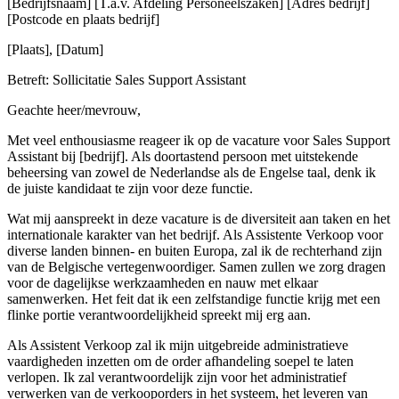
[Bedrijfsnaam] [T.a.v. Afdeling Personeelszaken] [Adres bedrijf]
[Postcode en plaats bedrijf]
[Plaats], [Datum]
Betreft: Sollicitatie Sales Support Assistant
Geachte heer/mevrouw,
Met veel enthousiasme reageer ik op de vacature voor Sales Support
Assistant bij [bedrijf]. Als doortastend persoon met uitstekende
beheersing van zowel de Nederlandse als de Engelse taal, denk ik
de juiste kandidaat te zijn voor deze functie.
Wat mij aanspreekt in deze vacature is de diversiteit aan taken en het
internationale karakter van het bedrijf. Als Assistente Verkoop voor
diverse landen binnen- en buiten Europa, zal ik de rechterhand zijn
van de Belgische vertegenwoordiger. Samen zullen we zorg dragen
voor de dagelijkse werkzaamheden en nauw met elkaar
samenwerken. Het feit dat ik een zelfstandige functie krijg met een
flinke portie verantwoordelijkheid spreekt mij erg aan.
Als Assistent Verkoop zal ik mijn uitgebreide administratieve
vaardigheden inzetten om de order afhandeling soepel te laten
verlopen. Ik zal verantwoordelijk zijn voor het administratief
verwerken van de verkooporders in het systeem, het leveren van