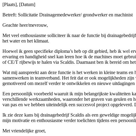
[Plaats], [Datum]
Betreft: Sollicitatie Drainagemedewerker/ grondwerker en machinist
Geachte heer/mevrouw,
Met veel enthousiasme solliciteer ik naar de functie bij drainagebedri
het water en het klimaat.
Hoewel ik geen specifieke diploma’s heb op dit gebied, heb ik wel e
ervaring en handigheid snel kan leren hoe ik de machines moet gebrui
of CE/T rijbewijs te halen via Scaldis. Daarnaast ben ik bereid om het
Wat mij aanspreekt aan deze functie is het werken in kleine teams e
samenwerken in teamverband. Het feit dat er ook mogelijkheden zijn vo
gemotiveerd om mezelf verder te ontwikkelen en nieuwe uitdagingen 
Een persoonlijk voorbeeld waaruit ik mijn belangrijkste kwaliteiten ka
verschillende werkzaamheden, waaronder het graven van geulen en he
van pas en we hebben uiteindelijk een succesvol project opgeleverd. D
Ik zie deze kans bij drainagebedrijf Scaldis als een geweldige mogel
mijn motivatie en enthousiasme verder toelichten tijdens een persoonli
Met vriendelijke groet,