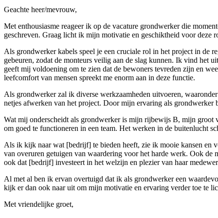
Geachte heer/mevrouw,
Met enthousiasme reageer ik op de vacature grondwerker die momenteel o
geschreven. Graag licht ik mijn motivatie en geschiktheid voor deze ro
Als grondwerker kabels speel je een cruciale rol in het project in de
gebeuren, zodat de monteurs veilig aan de slag kunnen. Ik vind het u
geeft mij voldoening om te zien dat de bewoners tevreden zijn en weer
leefcomfort van mensen spreekt me enorm aan in deze functie.
Als grondwerker zal ik diverse werkzaamheden uitvoeren, waaronder 
netjes afwerken van het project. Door mijn ervaring als grondwerker 
Wat mij onderscheidt als grondwerker is mijn rijbewijs B, mijn groot 
om goed te functioneren in een team. Het werken in de buitenlucht sch
Als ik kijk naar wat [bedrijf] te bieden heeft, zie ik mooie kansen en
van overuren getuigen van waardering voor het harde werk. Ook de mog
ook dat [bedrijf] investeert in het welzijn en plezier van haar medewe
Al met al ben ik ervan overtuigd dat ik als grondwerker een waardevo
kijk er dan ook naar uit om mijn motivatie en ervaring verder toe te li
Met vriendelijke groet,