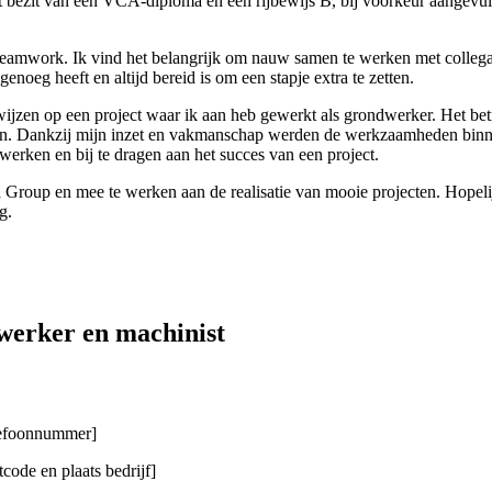
et bezit van een VCA-diploma en een rijbewijs B, bij voorkeur aangevul
 teamwork. Ik vind het belangrijk om nauw samen te werken met collega’
enoeg heeft en altijd bereid is om een stapje extra te zetten.
 wijzen op een project waar ik aan heb gewerkt als grondwerker. Het be
en. Dankzij mijn inzet en vakmanschap werden de werkzaamheden binnen
erken en bij te dragen aan het succes van een project.
tea Group en mee te werken aan de realisatie van mooie projecten. Hopel
g.
werker en machinist
elefoonnummer]
code en plaats bedrijf]