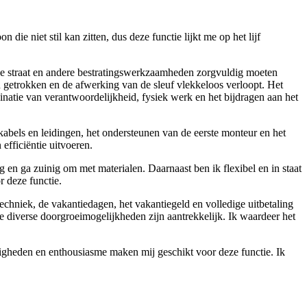
ie niet stil kan zitten, dus deze functie lijkt me op het lijf
n de straat en andere bestratingswerkzaamheden zorgvuldig moeten
n getrokken en de afwerking van de sleuf vlekkeloos verloopt. Het
inatie van verantwoordelijkheid, fysiek werk en het bijdragen aan het
els en leidingen, het ondersteunen van de eerste monteur en het
efficiëntie uitvoeren.
 en ga zuinig om met materialen. Daarnaast ben ik flexibel en in staat
r deze functie.
Techniek, de vakantiedagen, het vakantiegeld en volledige uitbetaling
 diverse doorgroeimogelijkheden zijn aantrekkelijk. Ik waardeer het
rdigheden en enthousiasme maken mij geschikt voor deze functie. Ik