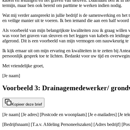
kabels en leidingen en het graven van sleuven. Daarnaast ben ik in h
termijn, maar ben ook bereid om parttime te werken indien nodig.
Wat mij verder aanspreekt in jullie bedrijf is de samenwerking en het
en veilige manier uit te voeren. Ik ben iemand die aan een half woord g
Als voorbeeld van mijn belangrijkste kwaliteiten zou ik graag willen
was voor het graven van sleuven en het leggen van kabels en leiding
afgerond. Dit is een voorbeeld van mijn vermogen om nauwkeurig te w
Ik kijk ernaar uit om mijn ervaring en kwaliteiten in te zetten bij An
persoonlijk gesprek toe te lichten. Bedankt voor uw tijd en overwegin
Met vriendelijke groet,
[Je naam]
Voorbeeld 3: Drainagemedewerker/ grond
Kopieer deze brief
[Je naam] [Je adres] [Postcode en woonplaats] [Je e-mailadres] [Je t
[Bedrijfsnaam] [T.a.v. Afdeling Personeelszaken] [Adres bedrijf] [Post