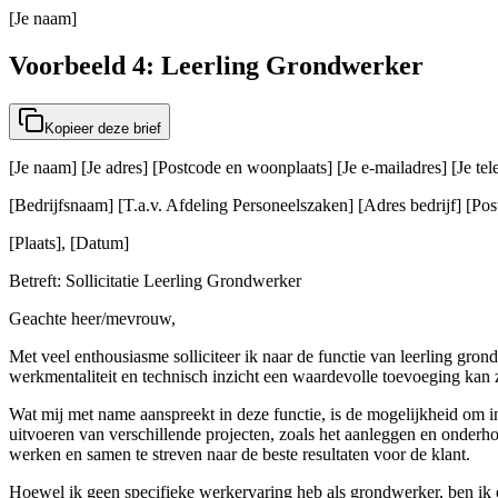
[Je naam]
Voorbeeld 4: Leerling Grondwerker
Kopieer deze brief
[Je naam] [Je adres] [Postcode en woonplaats] [Je e-mailadres] [Je t
[Bedrijfsnaam] [T.a.v. Afdeling Personeelszaken] [Adres bedrijf] [Post
[Plaats], [Datum]
Betreft: Sollicitatie Leerling Grondwerker
Geachte heer/mevrouw,
Met veel enthousiasme solliciteer ik naar de functie van leerling gron
werkmentaliteit en technisch inzicht een waardevolle toevoeging kan z
Wat mij met name aanspreekt in deze functie, is de mogelijkheid om i
uitvoeren van verschillende projecten, zoals het aanleggen en onderh
werken en samen te streven naar de beste resultaten voor de klant.
Hoewel ik geen specifieke werkervaring heb als grondwerker, ben ik er