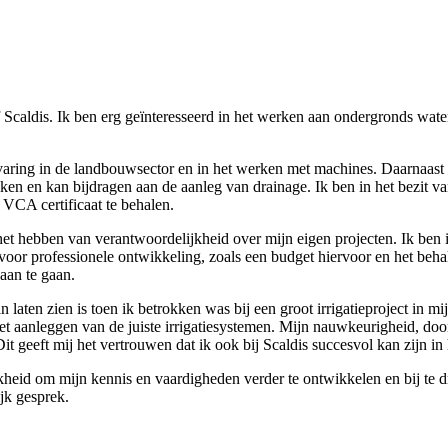
jf Scaldis. Ik ben erg geïnteresseerd in het werken aan ondergronds wat
rvaring in de landbouwsector en in het werken met machines. Daarnaast
ken en kan bijdragen aan de aanleg van drainage. Ik ben in het bezit 
 VCA certificaat te behalen.
n het hebben van verantwoordelijkheid over mijn eigen projecten. Ik b
or professionele ontwikkeling, zoals een budget hiervoor en het behalen
aan te gaan.
n laten zien is toen ik betrokken was bij een groot irrigatieproject in 
t aanleggen van de juiste irrigatiesystemen. Mijn nauwkeurigheid, d
it geeft mij het vertrouwen dat ik ook bij Scaldis succesvol kan zijn in
ijkheid om mijn kennis en vaardigheden verder te ontwikkelen en bij te
jk gesprek.