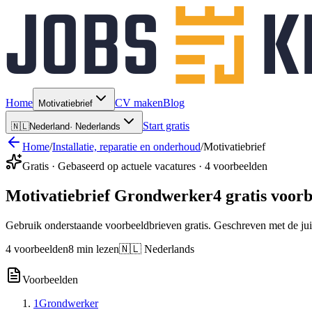
Home
CV maken
Blog
Motivatiebrief
Start gratis
🇳🇱
Nederland
·
Nederlands
Home
/
Installatie, reparatie en onderhoud
/
Motivatiebrief
Gratis · Gebaseerd op actuele vacatures · 4 voorbeelden
Motivatiebrief Grondwerker
4 gratis voor
Gebruik onderstaande voorbeeldbrieven gratis. Geschreven met de jui
4 voorbeelden
8 min lezen
🇳🇱 Nederlands
Voorbeelden
1
Grondwerker