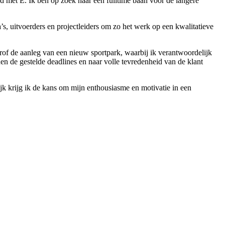
d met E. Ik ben op zoek naar een fulltime baan voor de langere
s, uitvoerders en projectleiders om zo het werk op een kwalitatieve
trof de aanleg van een nieuw sportpark, waarbij ik verantwoordelijk
 de gestelde deadlines en naar volle tevredenheid van de klant
ijk krijg ik de kans om mijn enthousiasme en motivatie in een