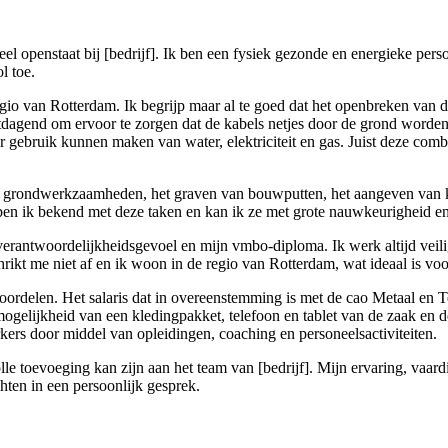
penstaat bij [bedrijf]. Ik ben een fysiek gezonde en energieke persoon d
l toe.
 regio van Rotterdam. Ik begrijp maar al te goed dat het openbreken va
itdagend om ervoor te zorgen dat de kabels netjes door de grond worde
 gebruik kunnen maken van water, elektriciteit en gas. Juist deze comb
grondwerkzaamheden, het graven van bouwputten, het aangeven van kab
ben ik bekend met deze taken en kan ik ze met grote nauwkeurigheid en 
verantwoordelijkheidsgevoel en mijn vmbo-diploma. Ik werk altijd veilig
rikt me niet af en ik woon in de regio van Rotterdam, wat ideaal is voo
 voordelen. Het salaris dat in overeenstemming is met de cao Metaal en 
elijkheid van een kledingpakket, telefoon en tablet van de zaak en de
rkers door middel van opleidingen, coaching en personeelsactiviteiten.
lle toevoeging kan zijn aan het team van [bedrijf]. Mijn ervaring, vaa
chten in een persoonlijk gesprek.