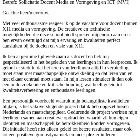
Betreft: Sollicitatie Docent Media en Vormgeving en ICT (MVI)
Geachte heer/mevrouw,
Met veel enthousiasme reageer ik op de vacature voor docent binnen
X11 media en vormgeving. De creatieve en technische
mogelijkheden die deze school biedt spreken mij enorm aan en ik
ben ervan overtuigd dat mijn ervaring en kwaliteiten perfect
aansluiten bij de doelen en visie van X11.
Ik ben al geruime tijd werkzaam als docent en heb mij
gespecialiseerd in het begeleiden van leerlingen in hun leerproces. Ik
geloof er sterk in dat het leren van leerlingen altijd in verbinding
moet staan met maatschappelijke ontwikkeling en dat leren van en
met elkaar centraal moet staan. In mijn lessen stimuleer ik dan ook
een onderzoekende en kritische houding, wat heeft geleid tot
kwaliteitsverbetering en enthousiaste leerlingen.
Een persoonlijk voorbeeld waaruit mijn belangrijkste kwaliteiten
blijken, is het vakoverstijgende project dat ik heb opgezet tussen
Nederlands en maatschappijleer. Gedurende dit project werkten mijn
leerlingen samen aan creatieve opdrachten waarbij zij hun eigen
identiteit en maatschappelijke betrokkenheid konden vormgeven.
Dit initiatief heeft niet alleen geleid tot betere resultaten, maar ook
tot een positieve groepsdynamiek en meer plezier in leren.