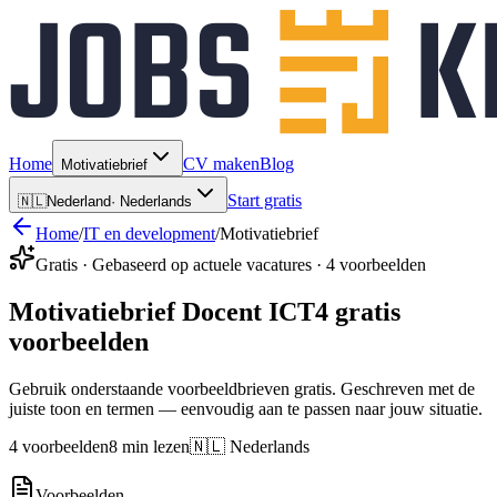
Home
CV maken
Blog
Motivatiebrief
Start gratis
🇳🇱
Nederland
·
Nederlands
Home
/
IT en development
/
Motivatiebrief
Gratis · Gebaseerd op actuele vacatures · 4 voorbeelden
Motivatiebrief Docent ICT
4 gratis
voorbeelden
Gebruik onderstaande voorbeeldbrieven gratis. Geschreven met de
juiste toon en termen — eenvoudig aan te passen naar jouw situatie.
4 voorbeelden
8 min lezen
🇳🇱 Nederlands
Voorbeelden