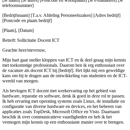
[Je naam] [Je adres] [Postcode en woonplaats] [Je e-mailadres] [Je
telefoonnummer]
[Bedrijfsnaam] [T.a.v. Afdeling Personeelszaken] [Adres bedrijf]
[Postcode en plaats bedrijf]
[Plaats], [Datum]
Betreft: Sollicitatie Docent ICT
Geachte heer/mevrouw,
Mijn hart gaat sneller kloppen van ICT en ik deel graag mijn kennis
met toekomstige professionals. Daarom ben ik erg enthousiast over
de vacature als docent ICT bij [bedrijf]. Het lijkt mij een geweldige
kans om bij te dragen aan de ontwikkeling van studenten en de ICT-
wereld van morgen.
Als bevlogen ICT docent met werkervaring op het gebied van
hardware, reparatie en software, denk ik goed in deze rol te passen.
Ik heb ervaring met operating systems zoals Linux, de installatie en
configuratie van diverse hardware en devices, en het beheren van
applicaties zoals TopDesk, Microsoft Office en Visio. Daarnaast
beschik ik over communicatieve vaardigheden en heb ik het
vermogen mijn kennis op een enthousiaste manier over te brengen.