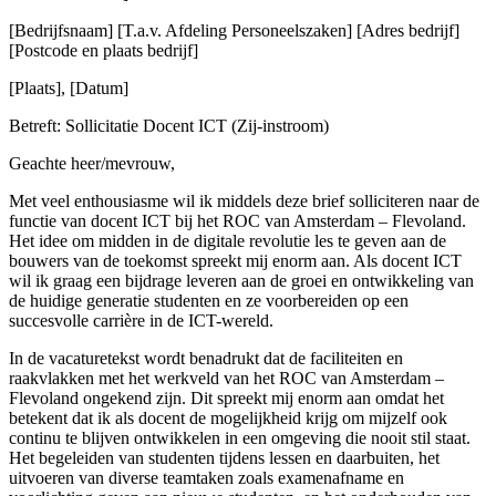
[Bedrijfsnaam] [T.a.v. Afdeling Personeelszaken] [Adres bedrijf]
[Postcode en plaats bedrijf]
[Plaats], [Datum]
Betreft: Sollicitatie Docent ICT (Zij-instroom)
Geachte heer/mevrouw,
Met veel enthousiasme wil ik middels deze brief solliciteren naar de
functie van docent ICT bij het ROC van Amsterdam – Flevoland.
Het idee om midden in de digitale revolutie les te geven aan de
bouwers van de toekomst spreekt mij enorm aan. Als docent ICT
wil ik graag een bijdrage leveren aan de groei en ontwikkeling van
de huidige generatie studenten en ze voorbereiden op een
succesvolle carrière in de ICT-wereld.
In de vacaturetekst wordt benadrukt dat de faciliteiten en
raakvlakken met het werkveld van het ROC van Amsterdam –
Flevoland ongekend zijn. Dit spreekt mij enorm aan omdat het
betekent dat ik als docent de mogelijkheid krijg om mijzelf ook
continu te blijven ontwikkelen in een omgeving die nooit stil staat.
Het begeleiden van studenten tijdens lessen en daarbuiten, het
uitvoeren van diverse teamtaken zoals examenafname en