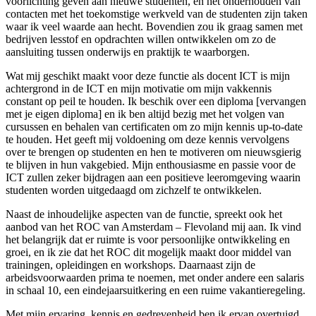
voorlichting geven aan nieuwe studenten, en het onderhouden van
contacten met het toekomstige werkveld van de studenten zijn taken
waar ik veel waarde aan hecht. Bovendien zou ik graag samen met
bedrijven lesstof en opdrachten willen ontwikkelen om zo de
aansluiting tussen onderwijs en praktijk te waarborgen.
Wat mij geschikt maakt voor deze functie als docent ICT is mijn
achtergrond in de ICT en mijn motivatie om mijn vakkennis
constant op peil te houden. Ik beschik over een diploma [vervangen
met je eigen diploma] en ik ben altijd bezig met het volgen van
cursussen en behalen van certificaten om zo mijn kennis up-to-date
te houden. Het geeft mij voldoening om deze kennis vervolgens
over te brengen op studenten en hen te motiveren om nieuwsgierig
te blijven in hun vakgebied. Mijn enthousiasme en passie voor de
ICT zullen zeker bijdragen aan een positieve leeromgeving waarin
studenten worden uitgedaagd om zichzelf te ontwikkelen.
Naast de inhoudelijke aspecten van de functie, spreekt ook het
aanbod van het ROC van Amsterdam – Flevoland mij aan. Ik vind
het belangrijk dat er ruimte is voor persoonlijke ontwikkeling en
groei, en ik zie dat het ROC dit mogelijk maakt door middel van
trainingen, opleidingen en workshops. Daarnaast zijn de
arbeidsvoorwaarden prima te noemen, met onder andere een salaris
in schaal 10, een eindejaarsuitkering en een ruime vakantieregeling.
Met mijn ervaring, kennis en gedrevenheid ben ik ervan overtuigd