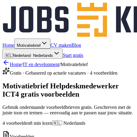
Home
CV maken
Blog
Motivatiebrief
Start gratis
🇳🇱
Nederland
·
Nederlands
Home
/
IT en development
/
Motivatiebrief
Gratis · Gebaseerd op actuele vacatures · 4 voorbeelden
Motivatiebrief Helpdeskmedewerker
ICT
4 gratis voorbeelden
Gebruik onderstaande voorbeeldbrieven gratis. Geschreven met de
juiste toon en termen — eenvoudig aan te passen naar jouw situatie.
4 voorbeelden
8 min lezen
🇳🇱 Nederlands
Voorbeelden