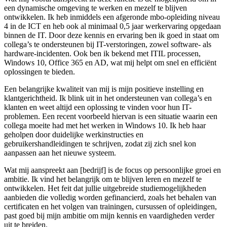
een dynamische omgeving te werken en mezelf te blijven
ontwikkelen. Ik heb inmiddels een afgeronde mbo-opleiding niveau
4 in de ICT en heb ook al minimaal 0,5 jaar werkervaring opgedaan
binnen de IT. Door deze kennis en ervaring ben ik goed in staat om
collega’s te ondersteunen bij IT-verstoringen, zowel software- als
hardware-incidenten. Ook ben ik bekend met ITIL processen,
Windows 10, Office 365 en AD, wat mij helpt om snel en efficiënt
oplossingen te bieden.
Een belangrijke kwaliteit van mij is mijn positieve instelling en
klantgerichtheid. Ik blink uit in het ondersteunen van collega’s en
klanten en weet altijd een oplossing te vinden voor hun IT-
problemen. Een recent voorbeeld hiervan is een situatie waarin een
collega moeite had met het werken in Windows 10. Ik heb haar
geholpen door duidelijke werkinstructies en
gebruikershandleidingen te schrijven, zodat zij zich snel kon
aanpassen aan het nieuwe systeem.
Wat mij aanspreekt aan [bedrijf] is de focus op persoonlijke groei en
ambitie. Ik vind het belangrijk om te blijven leren en mezelf te
ontwikkelen. Het feit dat jullie uitgebreide studiemogelijkheden
aanbieden die volledig worden gefinancierd, zoals het behalen van
certificaten en het volgen van trainingen, cursussen of opleidingen,
past goed bij mijn ambitie om mijn kennis en vaardigheden verder
uit te breiden.