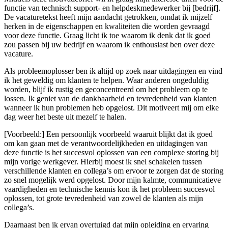
functie van technisch support- en helpdeskmedewerker bij [bedrijf].
De vacaturetekst heeft mijn aandacht getrokken, omdat ik mijzelf
herken in de eigenschappen en kwaliteiten die worden gevraagd
voor deze functie. Graag licht ik toe waarom ik denk dat ik goed
zou passen bij uw bedrijf en waarom ik enthousiast ben over deze
vacature.
Als probleemoplosser ben ik altijd op zoek naar uitdagingen en vind
ik het geweldig om klanten te helpen. Waar anderen ongeduldig
worden, blijf ik rustig en geconcentreerd om het probleem op te
lossen. Ik geniet van de dankbaarheid en tevredenheid van klanten
wanneer ik hun problemen heb opgelost. Dit motiveert mij om elke
dag weer het beste uit mezelf te halen.
[Voorbeeld:] Een persoonlijk voorbeeld waaruit blijkt dat ik goed
om kan gaan met de verantwoordelijkheden en uitdagingen van
deze functie is het succesvol oplossen van een complexe storing bij
mijn vorige werkgever. Hierbij moest ik snel schakelen tussen
verschillende klanten en collega’s om ervoor te zorgen dat de storing
zo snel mogelijk werd opgelost. Door mijn kalmte, communicatieve
vaardigheden en technische kennis kon ik het probleem succesvol
oplossen, tot grote tevredenheid van zowel de klanten als mijn
collega’s.
Daarnaast ben ik ervan overtuigd dat mijn opleiding en ervaring