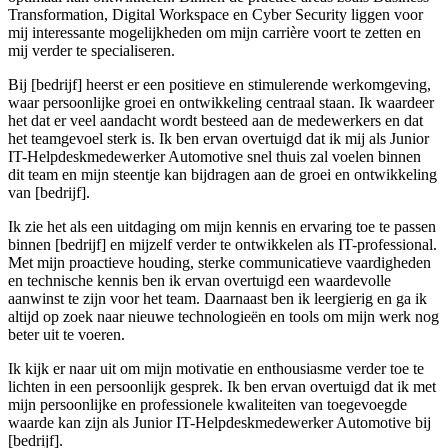
Transformation, Digital Workspace en Cyber Security liggen voor
mij interessante mogelijkheden om mijn carrière voort te zetten en
mij verder te specialiseren.
Bij [bedrijf] heerst er een positieve en stimulerende werkomgeving,
waar persoonlijke groei en ontwikkeling centraal staan. Ik waardeer
het dat er veel aandacht wordt besteed aan de medewerkers en dat
het teamgevoel sterk is. Ik ben ervan overtuigd dat ik mij als Junior
IT-Helpdeskmedewerker Automotive snel thuis zal voelen binnen
dit team en mijn steentje kan bijdragen aan de groei en ontwikkeling
van [bedrijf].
Ik zie het als een uitdaging om mijn kennis en ervaring toe te passen
binnen [bedrijf] en mijzelf verder te ontwikkelen als IT-professional.
Met mijn proactieve houding, sterke communicatieve vaardigheden
en technische kennis ben ik ervan overtuigd een waardevolle
aanwinst te zijn voor het team. Daarnaast ben ik leergierig en ga ik
altijd op zoek naar nieuwe technologieën en tools om mijn werk nog
beter uit te voeren.
Ik kijk er naar uit om mijn motivatie en enthousiasme verder toe te
lichten in een persoonlijk gesprek. Ik ben ervan overtuigd dat ik met
mijn persoonlijke en professionele kwaliteiten van toegevoegde
waarde kan zijn als Junior IT-Helpdeskmedewerker Automotive bij
[bedrijf].