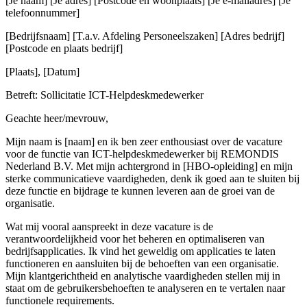
[Je naam] [Je adres] [Postcode en woonplaats] [Je e-mailadres] [Je
telefoonnummer]
[Bedrijfsnaam] [T.a.v. Afdeling Personeelszaken] [Adres bedrijf]
[Postcode en plaats bedrijf]
[Plaats], [Datum]
Betreft: Sollicitatie ICT-Helpdeskmedewerker
Geachte heer/mevrouw,
Mijn naam is [naam] en ik ben zeer enthousiast over de vacature
voor de functie van ICT-helpdeskmedewerker bij REMONDIS
Nederland B.V. Met mijn achtergrond in [HBO-opleiding] en mijn
sterke communicatieve vaardigheden, denk ik goed aan te sluiten bij
deze functie en bijdrage te kunnen leveren aan de groei van de
organisatie.
Wat mij vooral aanspreekt in deze vacature is de
verantwoordelijkheid voor het beheren en optimaliseren van
bedrijfsapplicaties. Ik vind het geweldig om applicaties te laten
functioneren en aansluiten bij de behoeften van een organisatie.
Mijn klantgerichtheid en analytische vaardigheden stellen mij in
staat om de gebruikersbehoeften te analyseren en te vertalen naar
functionele requirements.