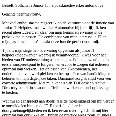
Betreft: Sollicitatie Junior IT-helpdeskmedewerker automotive
Geachte heer/mevrouw,
Met veel enthousiasme reageer ik op de vacature voor de functie van
Junior IT-Helpdeskmedewerker Automotive bij [bedrijf]. Ik ben
recent afgestudeerd en klaar om mijn kennis en ervaring in de
praktijk toe te passen. De combinatie van mijn interesse in IT en
mijn passie voor auto’s maakt deze functie perfect voor mij.
Tijdens mijn stage heb ik ervaring opgedaan als junior IT-
helpdeskmedewerker, waarbij ik verantwoordelijk was voor het
bieden van IT-ondersteuning aan collega’s. Ik ben gewend om als
eerste aanspreekpunt te fungeren en ervoor te zorgen dat iedereen
optimaal kan werken. Het oplossen van IT-problemen, het
onderhouden van werkplekken en het opstellen van handleidingen
behoren tot mijn dagelijkse taken. Daarnaast zorg ik altijd voor een
correcte administratie. Met mijn kennis van TOPdesk en Active
Directory ben ik in staat om efficiënt te werken en snel oplossingen
te bieden.
Wat mij zo aanspreekt aan [bedrijf] is de mogelijkheid om mij verder
te ontwikkelen binnen de IT. Experis biedt brede
doorgroeimogelijkheden en ik ben ervan overtuigd dat ik mij hier
optimaal kan ontwikkelen. Binnen de practice areas zoals Business