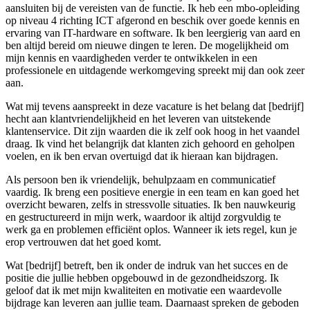
aansluiten bij de vereisten van de functie. Ik heb een mbo-opleiding
op niveau 4 richting ICT afgerond en beschik over goede kennis en
ervaring van IT-hardware en software. Ik ben leergierig van aard en
ben altijd bereid om nieuwe dingen te leren. De mogelijkheid om
mijn kennis en vaardigheden verder te ontwikkelen in een
professionele en uitdagende werkomgeving spreekt mij dan ook zeer
aan.
Wat mij tevens aanspreekt in deze vacature is het belang dat [bedrijf]
hecht aan klantvriendelijkheid en het leveren van uitstekende
klantenservice. Dit zijn waarden die ik zelf ook hoog in het vaandel
draag. Ik vind het belangrijk dat klanten zich gehoord en geholpen
voelen, en ik ben ervan overtuigd dat ik hieraan kan bijdragen.
Als persoon ben ik vriendelijk, behulpzaam en communicatief
vaardig. Ik breng een positieve energie in een team en kan goed het
overzicht bewaren, zelfs in stressvolle situaties. Ik ben nauwkeurig
en gestructureerd in mijn werk, waardoor ik altijd zorgvuldig te
werk ga en problemen efficiënt oplos. Wanneer ik iets regel, kun je
erop vertrouwen dat het goed komt.
Wat [bedrijf] betreft, ben ik onder de indruk van het succes en de
positie die jullie hebben opgebouwd in de gezondheidszorg. Ik
geloof dat ik met mijn kwaliteiten en motivatie een waardevolle
bijdrage kan leveren aan jullie team. Daarnaast spreken de geboden