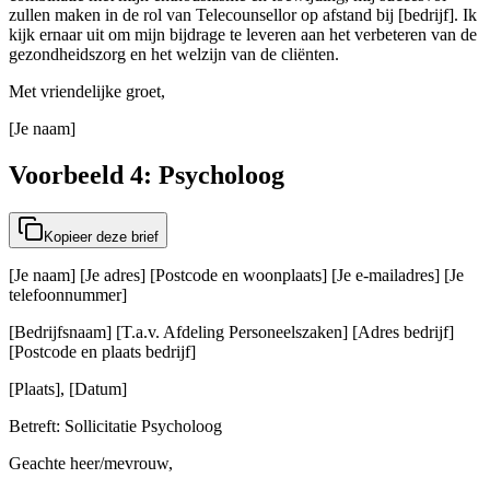
zullen maken in de rol van Telecounsellor op afstand bij [bedrijf]. Ik
kijk ernaar uit om mijn bijdrage te leveren aan het verbeteren van de
gezondheidszorg en het welzijn van de cliënten.
Met vriendelijke groet,
[Je naam]
Voorbeeld 4: Psycholoog
Kopieer deze brief
[Je naam] [Je adres] [Postcode en woonplaats] [Je e-mailadres] [Je
telefoonnummer]
[Bedrijfsnaam] [T.a.v. Afdeling Personeelszaken] [Adres bedrijf]
[Postcode en plaats bedrijf]
[Plaats], [Datum]
Betreft: Sollicitatie Psycholoog
Geachte heer/mevrouw,