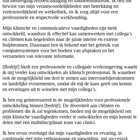
suïcidedreiging/zelfbeschadiging en middelenmisbruik. Ik ben me
bewust van mijn verantwoordelijkheden met betrekking tot
vertrouwelijkheid en werkethiek, en ik zorg altijd voor een
professionele en respectvolle werkhouding.
Mijn klinische en communicatieve vaardigheden zijn sterk
ontwikkeld, waardoor ik effectief kan samenwerken met collega’s
en cliënten kan begeleiden naar de juiste interne en externe
hulpbronnen. Daarnaast ben ik bekend met het gebruik van
computersystemen voor het boeken van afspraken en het
verzamelen van relevante informatie.
[Bedrijf] biedt een professionele en collegiale werkomgeving waarin
ik mij verder kan ontwikkelen als klinisch professional. Ik waardeer
ook de mogelijkheid om deel te nemen aan intervisiebijeenkomsten
en landelijke evenementen, omdat dit mij de kans geeft om kennis
en ervaringen uit te wisselen met mijn collega’s.
Ik ben erg geïnteresseerd in de mogelijkheden voor professionele
ontwikkeling binnen [bedrijf]. De diversiteit aan cliënten en
problemen die ik zal tegenkomen, bieden mij de mogelijkheid om
mijn klinische vaardigheden verder te ontwikkelen en mijn kennis te
delen met een multidisciplinair team van clinici.
Ik ben ervan overtuigd dat mijn vaardigheden en ervaring, in
combinatie met mijn enthousiasme en toewijding, mij succesvol