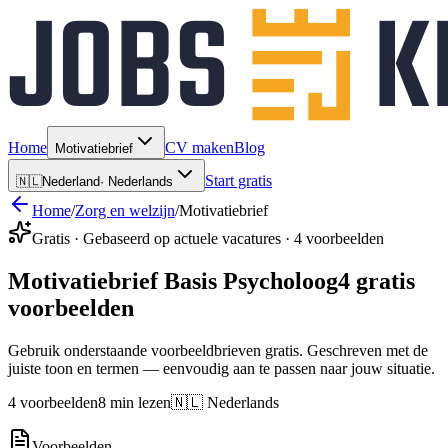
Home
CV maken
Blog
Motivatiebrief
Start gratis
🇳🇱
Nederland
·
Nederlands
Home
/
Zorg en welzijn
/
Motivatiebrief
Gratis · Gebaseerd op actuele vacatures · 4 voorbeelden
Motivatiebrief Basis Psycholoog
4 gratis
voorbeelden
Gebruik onderstaande voorbeeldbrieven gratis. Geschreven met de
juiste toon en termen — eenvoudig aan te passen naar jouw situatie.
4 voorbeelden
8 min lezen
🇳🇱 Nederlands
Voorbeelden