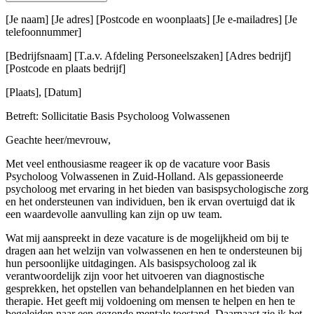
[Je naam] [Je adres] [Postcode en woonplaats] [Je e-mailadres] [Je
telefoonnummer]
[Bedrijfsnaam] [T.a.v. Afdeling Personeelszaken] [Adres bedrijf]
[Postcode en plaats bedrijf]
[Plaats], [Datum]
Betreft: Sollicitatie Basis Psycholoog Volwassenen
Geachte heer/mevrouw,
Met veel enthousiasme reageer ik op de vacature voor Basis
Psycholoog Volwassenen in Zuid-Holland. Als gepassioneerde
psycholoog met ervaring in het bieden van basispsychologische zorg
en het ondersteunen van individuen, ben ik ervan overtuigd dat ik
een waardevolle aanvulling kan zijn op uw team.
Wat mij aanspreekt in deze vacature is de mogelijkheid om bij te
dragen aan het welzijn van volwassenen en hen te ondersteunen bij
hun persoonlijke uitdagingen. Als basispsycholoog zal ik
verantwoordelijk zijn voor het uitvoeren van diagnostische
gesprekken, het opstellen van behandelplannen en het bieden van
therapie. Het geeft mij voldoening om mensen te helpen en hen te
begeleiden naar een gezonde mentale toestand. Daarnaast zie ik het