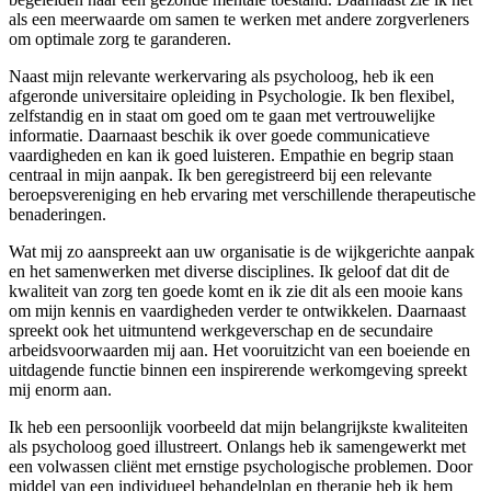
als een meerwaarde om samen te werken met andere zorgverleners
om optimale zorg te garanderen.
Naast mijn relevante werkervaring als psycholoog, heb ik een
afgeronde universitaire opleiding in Psychologie. Ik ben flexibel,
zelfstandig en in staat om goed om te gaan met vertrouwelijke
informatie. Daarnaast beschik ik over goede communicatieve
vaardigheden en kan ik goed luisteren. Empathie en begrip staan
centraal in mijn aanpak. Ik ben geregistreerd bij een relevante
beroepsvereniging en heb ervaring met verschillende therapeutische
benaderingen.
Wat mij zo aanspreekt aan uw organisatie is de wijkgerichte aanpak
en het samenwerken met diverse disciplines. Ik geloof dat dit de
kwaliteit van zorg ten goede komt en ik zie dit als een mooie kans
om mijn kennis en vaardigheden verder te ontwikkelen. Daarnaast
spreekt ook het uitmuntend werkgeverschap en de secundaire
arbeidsvoorwaarden mij aan. Het vooruitzicht van een boeiende en
uitdagende functie binnen een inspirerende werkomgeving spreekt
mij enorm aan.
Ik heb een persoonlijk voorbeeld dat mijn belangrijkste kwaliteiten
als psycholoog goed illustreert. Onlangs heb ik samengewerkt met
een volwassen cliënt met ernstige psychologische problemen. Door
middel van een individueel behandelplan en therapie heb ik hem