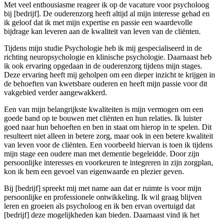
Met veel enthousiasme reageer ik op de vacature voor psycholoog
bij [bedrijf]. De ouderenzorg heeft altijd al mijn interesse gehad en
ik geloof dat ik met mijn expertise en passie een waardevolle
bijdrage kan leveren aan de kwaliteit van leven van de cliënten.
Tijdens mijn studie Psychologie heb ik mij gespecialiseerd in de
richting neuropsychologie en klinische psychologie. Daarnaast heb
ik ook ervaring opgedaan in de ouderenzorg tijdens mijn stages.
Deze ervaring heeft mij geholpen om een dieper inzicht te krijgen in
de behoeften van kwetsbare ouderen en heeft mijn passie voor dit
vakgebied verder aangewakkerd.
Een van mijn belangrijkste kwaliteiten is mijn vermogen om een
goede band op te bouwen met cliënten en hun relaties. Ik luister
goed naar hun behoeften en ben in staat om hierop in te spelen. Dit
resulteert niet alleen in betere zorg, maar ook in een betere kwaliteit
van leven voor de cliënten. Een voorbeeld hiervan is toen ik tijdens
mijn stage een oudere man met dementie begeleidde. Door zijn
persoonlijke interesses en voorkeuren te integreren in zijn zorgplan,
kon ik hem een gevoel van eigenwaarde en plezier geven.
Bij [bedrijf] spreekt mij met name aan dat er ruimte is voor mijn
persoonlijke en professionele ontwikkeling. Ik wil graag blijven
leren en groeien als psycholoog en ik ben ervan overtuigd dat
[bedrijf] deze mogelijkheden kan bieden. Daarnaast vind ik het