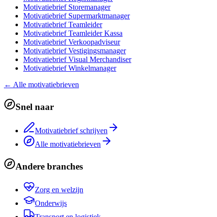
Motivatiebrief Storemanager
Motivatiebrief Supermarktmanager
Motivatiebrief Teamleider
Motivatiebrief Teamleider Kassa
Motivatiebrief Verkoopadviseur
Motivatiebrief Vestigingsmanager
Motivatiebrief Visual Merchandiser
Motivatiebrief Winkelmanager
←
Alle motivatiebrieven
Snel naar
Motivatiebrief schrijven
Alle motivatiebrieven
Andere branches
Zorg en welzijn
Onderwijs
Transport en logistiek