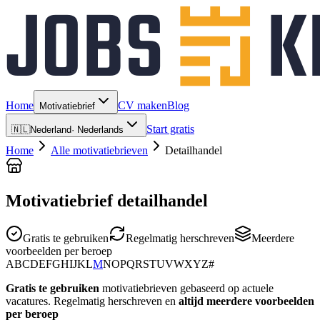
Home
CV maken
Blog
Motivatiebrief
Start gratis
🇳🇱
Nederland
·
Nederlands
Home
Alle motivatiebrieven
Detailhandel
Motivatiebrief detailhandel
Gratis te gebruiken
Regelmatig herschreven
Meerdere
voorbeelden per beroep
A
B
C
D
E
F
G
H
I
J
K
L
M
N
O
P
Q
R
S
T
U
V
W
X
Y
Z
#
Gratis te gebruiken
motivatiebrieven gebaseerd op actuele
vacatures. Regelmatig herschreven en
altijd meerdere voorbeelden
per beroep