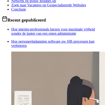
Netwerk en Bouw Relaties op
Zoek naar Vacatures op Gespecialiseerde Websites
Conclusie
Recent gepubliceerd
Hoe interim-professionals kiezen voor maximale vrijheid
zonder de lasten van een eigen administratie
Hoe personeelsplanning software uw HR-processen kan
verbeteren