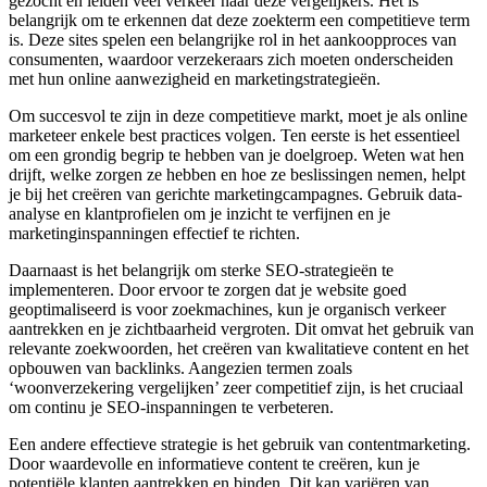
gezocht en leiden veel verkeer naar deze vergelijkers. Het is
belangrijk om te erkennen dat deze zoekterm een competitieve term
is. Deze sites spelen een belangrijke rol in het aankoopproces van
consumenten, waardoor verzekeraars zich moeten onderscheiden
met hun online aanwezigheid en marketingstrategieën.
Om succesvol te zijn in deze competitieve markt, moet je als online
marketeer enkele best practices volgen. Ten eerste is het essentieel
om een grondig begrip te hebben van je doelgroep. Weten wat hen
drijft, welke zorgen ze hebben en hoe ze beslissingen nemen, helpt
je bij het creëren van gerichte marketingcampagnes. Gebruik data-
analyse en klantprofielen om je inzicht te verfijnen en je
marketinginspanningen effectief te richten.
Daarnaast is het belangrijk om sterke SEO-strategieën te
implementeren. Door ervoor te zorgen dat je website goed
geoptimaliseerd is voor zoekmachines, kun je organisch verkeer
aantrekken en je zichtbaarheid vergroten. Dit omvat het gebruik van
relevante zoekwoorden, het creëren van kwalitatieve content en het
opbouwen van backlinks. Aangezien termen zoals
‘woonverzekering vergelijken’ zeer competitief zijn, is het cruciaal
om continu je SEO-inspanningen te verbeteren.
Een andere effectieve strategie is het gebruik van contentmarketing.
Door waardevolle en informatieve content te creëren, kun je
potentiële klanten aantrekken en binden. Dit kan variëren van