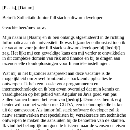
[Plaats], [Datum]
Betreft: Sollicitatie Junior full stack software developer
Geachte heer/mevrouw,
Mijn naam is [Naam] en ik ben onlangs afgestudeerd in de richting
Informatica aan de universiteit. Ik was bijzonder enthousiast toen ik
de vacature voor junior full stack software developer bij [bedrijf]
zag. Het lijkt mij een geweldige kans om mij verder te ontwikkelen
in dit complexe domein van risk and finance en bij te dragen aan
razendsnelle cloudoplossingen voor financiële instellingen.
Wat mij in het bijzonder aanspreekt aan deze vacature is de
mogelijkheid om zowel front-end als back-end applicaties te
ontwerpen. Ik heb een passie voor programmeren en
internettechnologie en ik ben ervan overtuigd dat mijn kennis en
vaardigheden op het gebied van Angular en Java goed van pas
zullen komen binnen het team van [bedrijf]. Daarnaast ben ik erg
benieuwd naar het werken met CUDA, een technologie die ik ken
uit de gamesector. Als junior full stack software developer zal ik
nauw samenwerken met specialisten bij verzekeraars om technische
ontwerpen te maken die aansluiten bij de behoeften van de klanten.
Ik vind het belangrijk om goed te luisteren naar de wensen en eisen