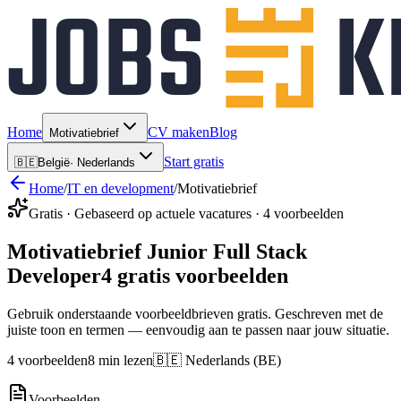
Home
CV maken
Blog
Motivatiebrief
Start gratis
🇧🇪
België
·
Nederlands
Home
/
IT en development
/
Motivatiebrief
Gratis · Gebaseerd op actuele vacatures · 4 voorbeelden
Motivatiebrief Junior Full Stack
Developer
4 gratis voorbeelden
Gebruik onderstaande voorbeeldbrieven gratis. Geschreven met de
juiste toon en termen — eenvoudig aan te passen naar jouw situatie.
4 voorbeelden
8 min lezen
🇧🇪 Nederlands (BE)
Voorbeelden