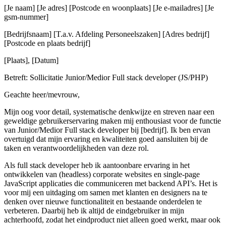
[Je naam] [Je adres] [Postcode en woonplaats] [Je e-mailadres] [Je
gsm-nummer]
[Bedrijfsnaam] [T.a.v. Afdeling Personeelszaken] [Adres bedrijf]
[Postcode en plaats bedrijf]
[Plaats], [Datum]
Betreft: Sollicitatie Junior/Medior Full stack developer (JS/PHP)
Geachte heer/mevrouw,
Mijn oog voor detail, systematische denkwijze en streven naar een
geweldige gebruikerservaring maken mij enthousiast voor de functie
van Junior/Medior Full stack developer bij [bedrijf]. Ik ben ervan
overtuigd dat mijn ervaring en kwaliteiten goed aansluiten bij de
taken en verantwoordelijkheden van deze rol.
Als full stack developer heb ik aantoonbare ervaring in het
ontwikkelen van (headless) corporate websites en single-page
JavaScript applicaties die communiceren met backend API’s. Het is
voor mij een uitdaging om samen met klanten en designers na te
denken over nieuwe functionaliteit en bestaande onderdelen te
verbeteren. Daarbij heb ik altijd de eindgebruiker in mijn
achterhoofd, zodat het eindproduct niet alleen goed werkt, maar ook