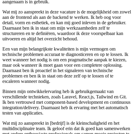
aangenaam is in gebruik.
Wat mij zo aanspreekt in deze vacature is de mogelijkheid om zowel
aan de frontend als aan de backend te werken. Ik heb oog voor
detail, vorm en esthetiek, en kan mij goed inleven in de gebruiker.
Daarnaast ben ik in staat om mijn werkzaamheden zelf te
structureren en te definiëren, waardoor ik deze voorspelbaar kan
uitvoeren en altijd het overzicht behoud.
Een van mijn belangrijkste kwaliteiten is mijn vermogen om
technische problemen accuraat te diagnosticeren en op te lossen. Ik
weet wanneer het nodig is om een pragmatische aanpak te kiezen,
maar ook wanneer ik moet gaan voor een completere oplossing.
Daarnaast ben ik proactief in het signaleren van technische
problemen en ben ik in staat om deze zelf op te lossen of te
escaleren wanneer nodig.
Binnen mijn ontwikkelervaring heb ik gebruikgemaakt van
verschillende technieken, zoals Laravel, React.js, Tailwind en Git.
Ik ben vertrouwd met component-based development en continuous
integration/delivery. Daarnaast heb ik ervaring met het automatisch
testen van applicaties.
Wat mij zo aanspreekt in [bedrijf] is de kleinschaligheid en het
multidisciplinaire team. Ik geloof erin dat ik goed kan samenwerken
met andere enthousiaste professionals om samen mooie projecten te