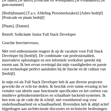
[Je naam] [Je adres] [Postcode en woonplaats] [Je e-mailadres] [Je
gsm-nummer]
[Bedrijfsnaam] [T.a.v. Afdeling Personeelszaken] [Adres bedrijf]
[Postcode en plaats bedrijf]
[Plaats], [Datum]
Betreft: Sollicitatie Junior Full Stack Developer
Geachte heer/mevrouw,
Met veel enthousiasme reageer ik op de vacature voor Full Stack
Developer bij [bedrijf]. De combinatie van professionaliteit,
innovatieve oplossingen en een informele werksfeer spreekt mij
enorm aan. Ik ben ervan overtuigd dat mijn vaardigheden en passie
voor technologie perfect aansluiten bij de functie en de cultuur van
[bedrijf].
In mijn rol als Full Stack Developer heb ik aan diverse projecten
gewerkt die er echt toe deden. Ik beschik over ruime ervaring in het
vertalen van ideeën naar functionele specificaties en het creëren van
intuïtieve gebruikersinterfaces en schaalbare backend-systemen. Ik
ben trots op de code die ik schrijf, met voortdurend oog voor
onderhoudbaarheid en schaalbaarheid. Bovendien heb ik altijd actief
bijgedragen aan architecturale discussies en technische beslissingen.