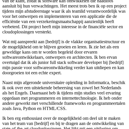
van de klant, zodat ik software kan ontwikkelen die naadloos
aansluit bij hun verwachtingen. Het meest trots ben ik op een project
tijdens mijn afstudeerstage waar ik als teamlid verantwoordelijk was
voor het ontwerpen en implementeren van een applicatie die de
efficiëntie van een verzekeringsmaatschappij aanzienlijk heeft
verbeterd. Dit project heeft mijn interesse in de financiële sector en
cloudoplossingen versterkt.
Wat mij aanspreekt aan [bedrijf] is de vlakke organisatiestructuur en
de mogelijkheid om te blijven groeien en leren. Ik zie het als een
geweldige kans om te worden begeleid door ervaren
softwareontwikkelaars, ontwerpers en architecten. Ik ben ervan
overtuigd dat ik als junior full stack software developer bij [bedrijf]
mijn passie voor softwareontwikkeling verder kan uitdiepen en kan
doorgroeien tot een echte expert.
Naast mijn afgeronde universitaire opleiding in Informatica, beschik
ik ook over een uitstekende beheersing van zowel het Nederlands
als het Engels. Daarnaast heb ik tijdens mijn studies veel ervaring
opgedaan met programmeren en internettechnologie. Ik heb onder
andere gewerkt met verschillende frameworks en programmeertalen
zoals Java, Python en HTML/CSS.
Ik ben erg enthousiast over de mogelijkheid om deel uit te maken
van het team van [bedrijf] en bij te dragen aan de ontwikkeling van
state-of-the-art cloudoplossingen. Het lijkt mij een uitdaging om