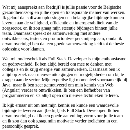
Wat mij aanspreekt aan [bedrijf] is jullie passie voor de Belgische
gezondheidszorg en jullie open en transparante manier van werken.
Ik geloof dat softwareoplossingen een belangrijke bijdrage kunnen
leveren aan de veiligheid, efficiëntie en interoperabiliteit van de
zorgsector, en ik zou graag mijn steentje bijdragen binnen jullie
team. Daarnaast spreekt de samenwerking met andere
ontwikkelaars, testers en productontwerpers mij erg aan, omdat ik
ervan overtuigd ben dat een goede samenwerking leidt tot de beste
oplossing voor klanten.
Wat mij onderscheidt als Full Stack Developer is mijn enthousiasme
en gedrevenheid. Ik ben altijd bereid om mee te denken met
collega’s en ik krijg energie van samenwerken. Daarnaast ben ik
altijd op zoek naar nieuwe uitdagingen en mogelijkheden om bij te
dragen aan de sector. Mijn expertise ligt momenteel voornamelijk bij
Java, maar ik ben zeer gemotiveerd om mijn kennis van Web
(Angular) verder te ontwikkelen. Ik ben een liefhebber van
programmeren en sta altijd open om nieuwe technieken te leren.
Ik kijk ernaar uit om met mijn kennis en kunde een waardevolle
bijdrage te leveren aan [bedrijf] als Full Stack Developer. Ik ben
ervan overtuigd dat ik een goede aanvulling vorm voor jullie team
en ik zou dan ook graag mijn motivatie verder toelichten in een
persoonlijk gesprek.