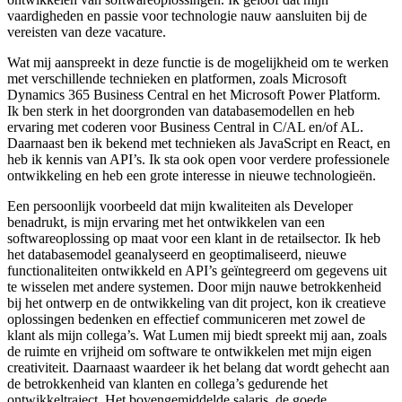
vaardigheden en passie voor technologie nauw aansluiten bij de
vereisten van deze vacature.
Wat mij aanspreekt in deze functie is de mogelijkheid om te werken
met verschillende technieken en platformen, zoals Microsoft
Dynamics 365 Business Central en het Microsoft Power Platform.
Ik ben sterk in het doorgronden van databasemodellen en heb
ervaring met coderen voor Business Central in C/AL en/of AL.
Daarnaast ben ik bekend met technieken als JavaScript en React, en
heb ik kennis van API’s. Ik sta ook open voor verdere professionele
ontwikkeling en heb een grote interesse in nieuwe technologieën.
Een persoonlijk voorbeeld dat mijn kwaliteiten als Developer
benadrukt, is mijn ervaring met het ontwikkelen van een
softwareoplossing op maat voor een klant in de retailsector. Ik heb
het databasemodel geanalyseerd en geoptimaliseerd, nieuwe
functionaliteiten ontwikkeld en API’s geïntegreerd om gegevens uit
te wisselen met andere systemen. Door mijn nauwe betrokkenheid
bij het ontwerp en de ontwikkeling van dit project, kon ik creatieve
oplossingen bedenken en effectief communiceren met zowel de
klant als mijn collega’s. Wat Lumen mij biedt spreekt mij aan, zoals
de ruimte en vrijheid om software te ontwikkelen met mijn eigen
creativiteit. Daarnaast waardeer ik het belang dat wordt gehecht aan
de betrokkenheid van klanten en collega’s gedurende het
ontwikkeltraject. Het bovengemiddelde salaris, de goede