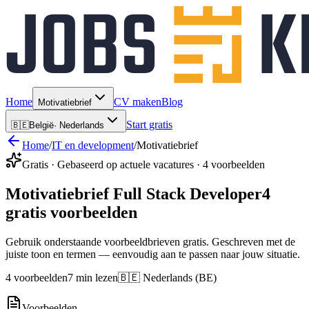
Home
CV maken
Blog
Motivatiebrief
Start gratis
🇧🇪
België
·
Nederlands
Home
/
IT en development
/
Motivatiebrief
Gratis · Gebaseerd op actuele vacatures · 4 voorbeelden
Motivatiebrief Full Stack Developer
4
gratis voorbeelden
Gebruik onderstaande voorbeeldbrieven gratis. Geschreven met de
juiste toon en termen — eenvoudig aan te passen naar jouw situatie.
4 voorbeelden
7 min lezen
🇧🇪 Nederlands (BE)
Voorbeelden