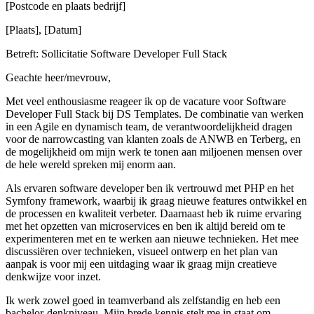
[Postcode en plaats bedrijf]
[Plaats], [Datum]
Betreft: Sollicitatie Software Developer Full Stack
Geachte heer/mevrouw,
Met veel enthousiasme reageer ik op de vacature voor Software
Developer Full Stack bij DS Templates. De combinatie van werken
in een Agile en dynamisch team, de verantwoordelijkheid dragen
voor de narrowcasting van klanten zoals de ANWB en Terberg, en
de mogelijkheid om mijn werk te tonen aan miljoenen mensen over
de hele wereld spreken mij enorm aan.
Als ervaren software developer ben ik vertrouwd met PHP en het
Symfony framework, waarbij ik graag nieuwe features ontwikkel en
de processen en kwaliteit verbeter. Daarnaast heb ik ruime ervaring
met het opzetten van microservices en ben ik altijd bereid om te
experimenteren met en te werken aan nieuwe technieken. Het mee
discussiëren over technieken, visueel ontwerp en het plan van
aanpak is voor mij een uitdaging waar ik graag mijn creatieve
denkwijze voor inzet.
Ik werk zowel goed in teamverband als zelfstandig en heb een
bachelor-denkniveau. Mijn brede kennis stelt me in staat om