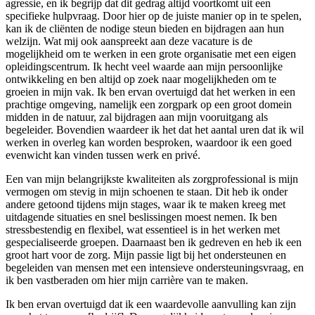
agressie, en ik begrijp dat dit gedrag altijd voortkomt uit een
specifieke hulpvraag. Door hier op de juiste manier op in te spelen,
kan ik de cliënten de nodige steun bieden en bijdragen aan hun
welzijn. Wat mij ook aanspreekt aan deze vacature is de
mogelijkheid om te werken in een grote organisatie met een eigen
opleidingscentrum. Ik hecht veel waarde aan mijn persoonlijke
ontwikkeling en ben altijd op zoek naar mogelijkheden om te
groeien in mijn vak. Ik ben ervan overtuigd dat het werken in een
prachtige omgeving, namelijk een zorgpark op een groot domein
midden in de natuur, zal bijdragen aan mijn vooruitgang als
begeleider. Bovendien waardeer ik het dat het aantal uren dat ik wil
werken in overleg kan worden besproken, waardoor ik een goed
evenwicht kan vinden tussen werk en privé.
Een van mijn belangrijkste kwaliteiten als zorgprofessional is mijn
vermogen om stevig in mijn schoenen te staan. Dit heb ik onder
andere getoond tijdens mijn stages, waar ik te maken kreeg met
uitdagende situaties en snel beslissingen moest nemen. Ik ben
stressbestendig en flexibel, wat essentieel is in het werken met
gespecialiseerde groepen. Daarnaast ben ik gedreven en heb ik een
groot hart voor de zorg. Mijn passie ligt bij het ondersteunen en
begeleiden van mensen met een intensieve ondersteuningsvraag, en
ik ben vastberaden om hier mijn carrière van te maken.
Ik ben ervan overtuigd dat ik een waardevolle aanvulling kan zijn