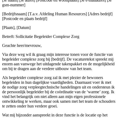
[Je naam] [Je adres] [Postcode en woonplaats] [Je e-mailadres] [Je
gsm-nummer]
[Bedrijfsnaam] [T.a.v. Afdeling Human Resources] [Adres bedrijf]
[Postcode en plaats bedrijf]
[Plaats], [Datum]
Betreft: Sollicitatie Begeleider Complexe Zorg
Geachte heer/mevrouw,
Via deze weg wil ik graag mijn interesse tonen voor de functie van
begeleider complexe zorg bij [bedrijf]. De vacaturetekst spreekt mij
enorm aan vanwege het uitdagende takenpakket en de mogelijkheid
om bij te dragen aan de verdere uitbouw van het team.
Als begeleider complexe zorg zal ik met plezier de bewoners
begeleiden in hun dagelijkse vaardigheden. Daarnaast voer ik met
de nodige zorg verpleegtechnische handelingen uit en ondersteun ik
de persoonlijk begeleider bij de coördinatie van de ‘warme’ zorg. Ik
vind het belangrijk om niet alleen aan mijn eigen professionele
ontwikkeling te werken, maar ook samen met het team de schouders
te zetten onder hun verdere groei.
Wat mij bijzonder aanspreekt in deze functie is de locatie op het