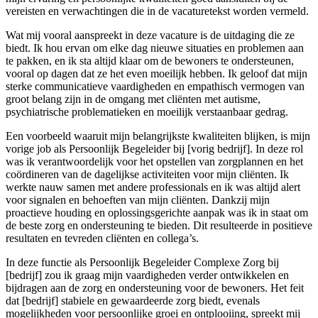
vereisten en verwachtingen die in de vacaturetekst worden vermeld.
Wat mij vooral aanspreekt in deze vacature is de uitdaging die ze
biedt. Ik hou ervan om elke dag nieuwe situaties en problemen aan
te pakken, en ik sta altijd klaar om de bewoners te ondersteunen,
vooral op dagen dat ze het even moeilijk hebben. Ik geloof dat mijn
sterke communicatieve vaardigheden en empathisch vermogen van
groot belang zijn in de omgang met cliënten met autisme,
psychiatrische problematieken en moeilijk verstaanbaar gedrag.
Een voorbeeld waaruit mijn belangrijkste kwaliteiten blijken, is mijn
vorige job als Persoonlijk Begeleider bij [vorig bedrijf]. In deze rol
was ik verantwoordelijk voor het opstellen van zorgplannen en het
coördineren van de dagelijkse activiteiten voor mijn cliënten. Ik
werkte nauw samen met andere professionals en ik was altijd alert
voor signalen en behoeften van mijn cliënten. Dankzij mijn
proactieve houding en oplossingsgerichte aanpak was ik in staat om
de beste zorg en ondersteuning te bieden. Dit resulteerde in positieve
resultaten en tevreden cliënten en collega’s.
In deze functie als Persoonlijk Begeleider Complexe Zorg bij
[bedrijf] zou ik graag mijn vaardigheden verder ontwikkelen en
bijdragen aan de zorg en ondersteuning voor de bewoners. Het feit
dat [bedrijf] stabiele en gewaardeerde zorg biedt, evenals
mogelijkheden voor persoonlijke groei en ontplooiing, spreekt mij