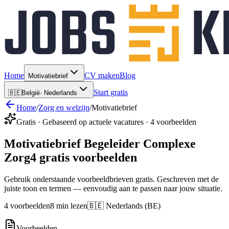
Home
CV maken
Blog
Motivatiebrief
Start gratis
🇧🇪
België
·
Nederlands
Home
/
Zorg en welzijn
/
Motivatiebrief
Gratis · Gebaseerd op actuele vacatures · 4 voorbeelden
Motivatiebrief Begeleider Complexe
Zorg
4 gratis voorbeelden
Gebruik onderstaande voorbeeldbrieven gratis. Geschreven met de
juiste toon en termen — eenvoudig aan te passen naar jouw situatie.
4 voorbeelden
8 min lezen
🇧🇪 Nederlands (BE)
Voorbeelden