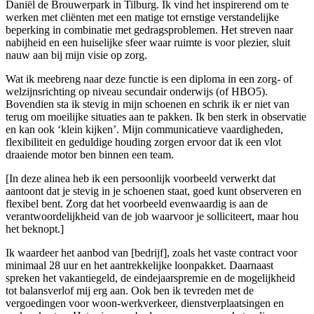
Daniël de Brouwerpark in Tilburg. Ik vind het inspirerend om te
werken met cliënten met een matige tot ernstige verstandelijke
beperking in combinatie met gedragsproblemen. Het streven naar
nabijheid en een huiselijke sfeer waar ruimte is voor plezier, sluit
nauw aan bij mijn visie op zorg.
Wat ik meebreng naar deze functie is een diploma in een zorg- of
welzijnsrichting op niveau secundair onderwijs (of HBO5).
Bovendien sta ik stevig in mijn schoenen en schrik ik er niet van
terug om moeilijke situaties aan te pakken. Ik ben sterk in observatie
en kan ook ‘klein kijken’. Mijn communicatieve vaardigheden,
flexibiliteit en geduldige houding zorgen ervoor dat ik een vlot
draaiende motor ben binnen een team.
[In deze alinea heb ik een persoonlijk voorbeeld verwerkt dat
aantoont dat je stevig in je schoenen staat, goed kunt observeren en
flexibel bent. Zorg dat het voorbeeld evenwaardig is aan de
verantwoordelijkheid van de job waarvoor je solliciteert, maar hou
het beknopt.]
Ik waardeer het aanbod van [bedrijf], zoals het vaste contract voor
minimaal 28 uur en het aantrekkelijke loonpakket. Daarnaast
spreken het vakantiegeld, de eindejaarspremie en de mogelijkheid
tot balansverlof mij erg aan. Ook ben ik tevreden met de
vergoedingen voor woon-werkverkeer, dienstverplaatsingen en