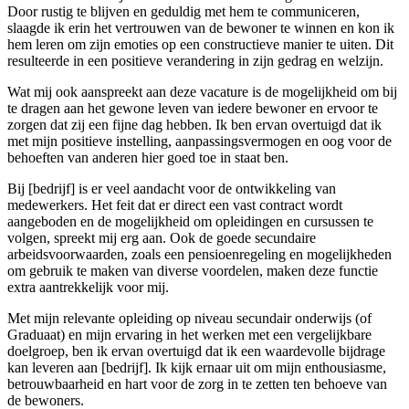
Door rustig te blijven en geduldig met hem te communiceren,
slaagde ik erin het vertrouwen van de bewoner te winnen en kon ik
hem leren om zijn emoties op een constructieve manier te uiten. Dit
resulteerde in een positieve verandering in zijn gedrag en welzijn.
Wat mij ook aanspreekt aan deze vacature is de mogelijkheid om bij
te dragen aan het gewone leven van iedere bewoner en ervoor te
zorgen dat zij een fijne dag hebben. Ik ben ervan overtuigd dat ik
met mijn positieve instelling, aanpassingsvermogen en oog voor de
behoeften van anderen hier goed toe in staat ben.
Bij [bedrijf] is er veel aandacht voor de ontwikkeling van
medewerkers. Het feit dat er direct een vast contract wordt
aangeboden en de mogelijkheid om opleidingen en cursussen te
volgen, spreekt mij erg aan. Ook de goede secundaire
arbeidsvoorwaarden, zoals een pensioenregeling en mogelijkheden
om gebruik te maken van diverse voordelen, maken deze functie
extra aantrekkelijk voor mij.
Met mijn relevante opleiding op niveau secundair onderwijs (of
Graduaat) en mijn ervaring in het werken met een vergelijkbare
doelgroep, ben ik ervan overtuigd dat ik een waardevolle bijdrage
kan leveren aan [bedrijf]. Ik kijk ernaar uit om mijn enthousiasme,
betrouwbaarheid en hart voor de zorg in te zetten ten behoeve van
de bewoners.