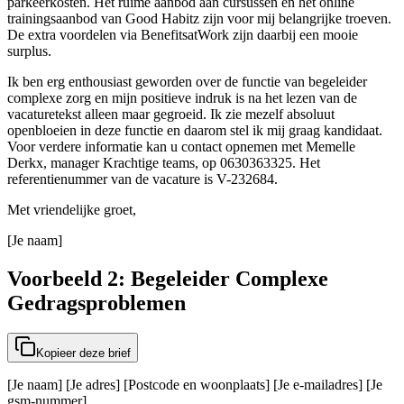
parkeerkosten. Het ruime aanbod aan cursussen en het online
trainingsaanbod van Good Habitz zijn voor mij belangrijke troeven.
De extra voordelen via BenefitsatWork zijn daarbij een mooie
surplus.
Ik ben erg enthousiast geworden over de functie van begeleider
complexe zorg en mijn positieve indruk is na het lezen van de
vacaturetekst alleen maar gegroeid. Ik zie mezelf absoluut
openbloeien in deze functie en daarom stel ik mij graag kandidaat.
Voor verdere informatie kan u contact opnemen met Memelle
Derkx, manager Krachtige teams, op 0630363325. Het
referentienummer van de vacature is V-232684.
Met vriendelijke groet,
[Je naam]
Voorbeeld 2: Begeleider Complexe
Gedragsproblemen
Kopieer deze brief
[Je naam] [Je adres] [Postcode en woonplaats] [Je e-mailadres] [Je
gsm-nummer]