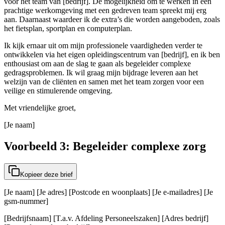
voor het team van [bedrijf]. De mogelijkheid om te werken in een
prachtige werkomgeving met een gedreven team spreekt mij erg
aan. Daarnaast waardeer ik de extra’s die worden aangeboden, zoals
het fietsplan, sportplan en computerplan.
Ik kijk ernaar uit om mijn professionele vaardigheden verder te
ontwikkelen via het eigen opleidingscentrum van [bedrijf], en ik ben
enthousiast om aan de slag te gaan als begeleider complexe
gedragsproblemen. Ik wil graag mijn bijdrage leveren aan het
welzijn van de cliënten en samen met het team zorgen voor een
veilige en stimulerende omgeving.
Met vriendelijke groet,
[Je naam]
Voorbeeld 3: Begeleider complexe zorg
Kopieer deze brief
[Je naam] [Je adres] [Postcode en woonplaats] [Je e-mailadres] [Je
gsm-nummer]
[Bedrijfsnaam] [T.a.v. Afdeling Personeelszaken] [Adres bedrijf]