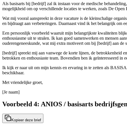
Als basisarts bij [bedrijf] zal ik instaan voor de medische behandelin
mogelijkheid om op verschillende locaties te werken, zoals De Open H
Wat mij vooral aanspreekt in deze vacature is de kleinschalige organ
en bijdraagt aan verbeteringen. Daarnaast vind ik het belangrijk om 
Een persoonlijk voorbeeld waaruit mijn belangrijkste kwaliteiten blijke
enthousiasme uit te stralen. Ik kan goed samenwerken en mensen aanst
ouderengeneeskunde, wat mij extra motiveert om bij [bedrijf] aan de s
[bedrijf] spreekt mij aan vanwege de korte lijnen, de betrokkenheid 
betrokken en enthousiaste team. Bovendien ben ik geïnteresseerd in e
Ik kijk er naar uit om mijn kennis en ervaring in te zetten als BASI
beschikbaar.
Met vriendelijke groet,
[Je naam]
Voorbeeld 4: ANIOS / basisarts bedrijfsge
Kopieer deze brief