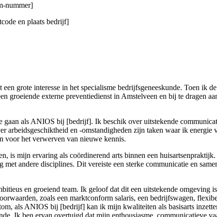
gsm-nummer]
code en plaats bedrijf]
 een grote interesse in het specialisme bedrijfsgeneeskunde. Toen ik de
n groeiende externe preventiedienst in Amstelveen en bij te dragen aan
 te gaan als ANIOS bij [bedrijf]. Ik beschik over uitstekende communica
r arbeidsgeschiktheid en -omstandigheden zijn taken waar ik energie va
pen voor het verwerven van nieuwe kennis.
en, is mijn ervaring als coördinerend arts binnen een huisartsenpraktij
 met andere disciplines. Dit vereiste een sterke communicatie en sam
bitieus en groeiend team. Ik geloof dat dit een uitstekende omgeving i
svoorwaarden, zoals een marktconform salaris, een bedrijfswagen, flexi
tom, als ANIOS bij [bedrijf] kan ik mijn kwaliteiten als basisarts inzet
kunde. Ik ben ervan overtuigd dat mijn enthousiasme, communicatieve v