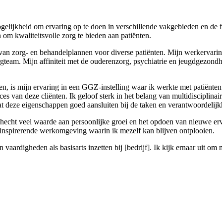
e mogelijkheid om ervaring op te doen in verschillende vakgebieden en d
n om kwaliteitsvolle zorg te bieden aan patiënten.
 van zorg- en behandelplannen voor diverse patiënten. Mijn werkervaring
eam. Mijn affiniteit met de ouderenzorg, psychiatrie en jeugdgezondhe
jken, is mijn ervaring in een GGZ-instelling waar ik werkte met patiën
oces van deze cliënten. Ik geloof sterk in het belang van multidiscipl
at deze eigenschappen goed aansluiten bij de taken en verantwoordelijkhe
Ik hecht veel waarde aan persoonlijke groei en het opdoen van nieuwe 
n inspirerende werkomgeving waarin ik mezelf kan blijven ontplooien.
 vaardigheden als basisarts inzetten bij [bedrijf]. Ik kijk ernaar uit o