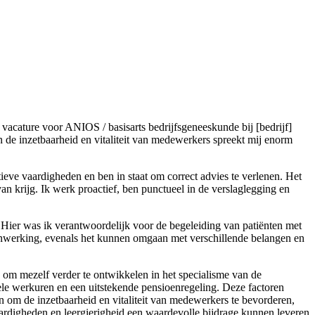
 vacature voor ANIOS / basisarts bedrijfsgeneeskunde bij [bedrijf]
 de inzetbaarheid en vitaliteit van medewerkers spreekt mij enorm
tieve vaardigheden en ben in staat om correct advies te verlenen. Het
n krijg. Ik werk proactief, ben punctueel in de verslaglegging en
k. Hier was ik verantwoordelijk voor de begeleiding van patiënten met
enwerking, evenals het kunnen omgaan met verschillende belangen en
s om mezelf verder te ontwikkelen in het specialisme van de
bele werkuren en een uitstekende pensioenregeling. Deze factoren
ten om de inzetbaarheid en vitaliteit van medewerkers te bevorderen,
aardigheden en leergierigheid een waardevolle bijdrage kunnen leveren