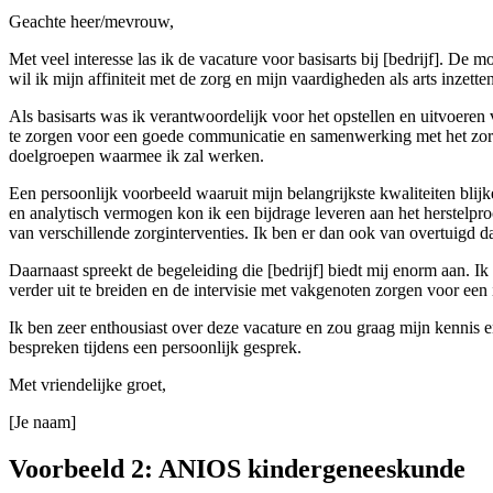
Geachte heer/mevrouw,
Met veel interesse las ik de vacature voor basisarts bij [bedrijf]. D
wil ik mijn affiniteit met de zorg en mijn vaardigheden als arts inzette
Als basisarts was ik verantwoordelijk voor het opstellen en uitvoeren
te zorgen voor een goede communicatie en samenwerking met het zorgt
doelgroepen waarmee ik zal werken.
Een persoonlijk voorbeeld waaruit mijn belangrijkste kwaliteiten bli
en analytisch vermogen kon ik een bijdrage leveren aan het herstelpr
van verschillende zorginterventies. Ik ben er dan ook van overtuigd d
Daarnaast spreekt de begeleiding die [bedrijf] biedt mij enorm aan. 
verder uit te breiden en de intervisie met vakgenoten zorgen voor ee
Ik ben zeer enthousiast over deze vacature en zou graag mijn kennis en
bespreken tijdens een persoonlijk gesprek.
Met vriendelijke groet,
[Je naam]
Voorbeeld 2: ANIOS kindergeneeskunde