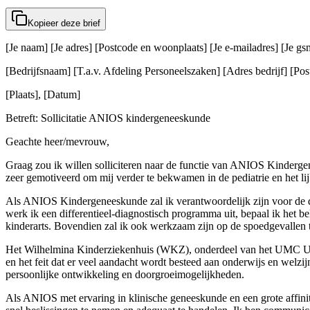
Kopieer deze brief
[Je naam] [Je adres] [Postcode en woonplaats] [Je e-mailadres] [Je 
[Bedrijfsnaam] [T.a.v. Afdeling Personeelszaken] [Adres bedrijf] [Post
[Plaats], [Datum]
Betreft: Sollicitatie ANIOS kindergeneeskunde
Geachte heer/mevrouw,
Graag zou ik willen solliciteren naar de functie van ANIOS Kindergene
zeer gemotiveerd om mij verder te bekwamen in de pediatrie en het li
Als ANIOS Kindergeneeskunde zal ik verantwoordelijk zijn voor de dag
werk ik een differentieel-diagnostisch programma uit, bepaal ik het 
kinderarts. Bovendien zal ik ook werkzaam zijn op de spoedgevallen 
Het Wilhelmina Kinderziekenhuis (WKZ), onderdeel van het UMC Utrech
en het feit dat er veel aandacht wordt besteed aan onderwijs en welz
persoonlijke ontwikkeling en doorgroeimogelijkheden.
Als ANIOS met ervaring in klinische geneeskunde en een grote affinite