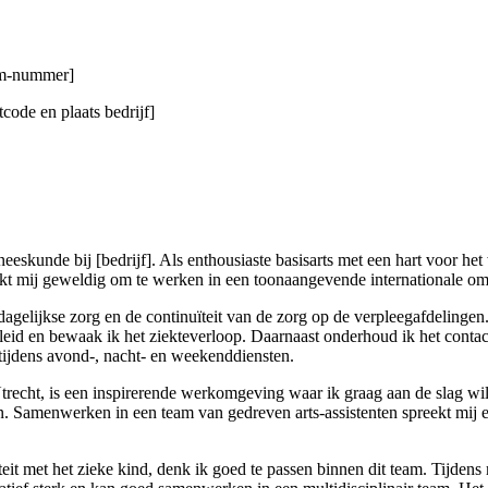
gsm-nummer]
code en plaats bedrijf]
eskunde bij [bedrijf]. Als enthousiaste basisarts met een hart voor he
jkt mij geweldig om te werken in een toonaangevende internationale omg
elijkse zorg en de continuïteit van de zorg op de verpleegafdelingen. 
beleid en bewaak ik het ziekteverloop. Daarnaast onderhoud ik het con
tijdens avond-, nacht- en weekenddiensten.
t, is een inspirerende werkomgeving waar ik graag aan de slag wil ga
ijn. Samenwerken in een team van gedreven arts-assistenten spreekt mij
it met het zieke kind, denk ik goed te passen binnen dit team. Tijdens