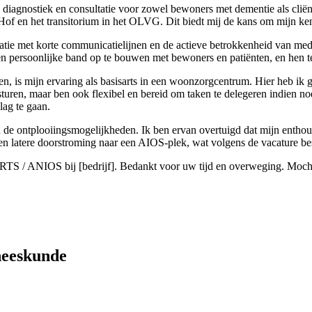
g, diagnostiek en consultatie voor zowel bewoners met dementie als clië
of en het transitorium in het OLVG. Dit biedt mij de kans om mijn kenn
isatie met korte communicatielijnen en de actieve betrokkenheid van me
een persoonlijke band op te bouwen met bewoners en patiënten, en hen t
n, is mijn ervaring als basisarts in een woonzorgcentrum. Hier heb ik gel
uren, maar ben ook flexibel en bereid om taken te delegeren indien nodi
lag te gaan.
en de ontplooiingsmogelijkheden. Ik ben ervan overtuigd dat mijn entho
en latere doorstroming naar een AIOS-plek, wat volgens de vacature bes
SARTS / ANIOS bij [bedrijf]. Bedankt voor uw tijd en overweging. Moch
neeskunde