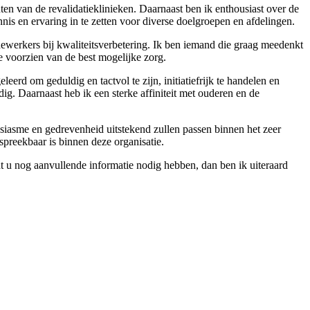
nten van de revalidatieklinieken. Daarnaast ben ik enthousiast over de
is en ervaring in te zetten voor diverse doelgroepen en afdelingen.
dewerkers bij kwaliteitsverbetering. Ik ben iemand die graag meedenkt
e voorzien van de best mogelijke zorg.
eerd om geduldig en tactvol te zijn, initiatiefrijk te handelen en
g. Daarnaast heb ik een sterke affiniteit met ouderen en de
usiasme en gedrevenheid uitstekend zullen passen binnen het zeer
preekbaar is binnen deze organisatie.
t u nog aanvullende informatie nodig hebben, dan ben ik uiteraard