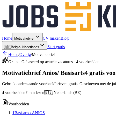
Home
CV maken
Blog
Motivatiebrief
Start gratis
🇧🇪
België
·
Nederlands
Home
/
Overig
/
Motivatiebrief
Gratis · Gebaseerd op actuele vacatures · 4 voorbeelden
Motivatiebrief Anios/ Basisarts
4 gratis vo
Gebruik onderstaande voorbeeldbrieven gratis. Geschreven met de jui
4 voorbeelden
7 min lezen
🇧🇪 Nederlands (BE)
Voorbeelden
1
Basisarts / ANIOS