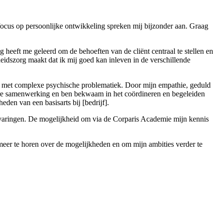
e focus op persoonlijke ontwikkeling spreken mij bijzonder aan. Graag
 heeft me geleerd om de behoeften van de cliënt centraal te stellen en
idszorg maakt dat ik mij goed kan inleven in de verschillende
ten met complexe psychische problematiek. Door mijn empathie, geduld
inaire samenwerking en ben bekwaam in het coördineren en begeleiden
den van een basisarts bij [bedrijf].
ervaringen. De mogelijkheid om via de Corparis Academie mijn kennis
m meer te horen over de mogelijkheden en om mijn ambities verder te