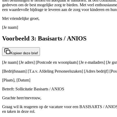
snel beslissingen te nemen en adequaat te handelen. Ik ben communica
gedreven om de best mogelijke zorg te bieden. Met veel enthousiasme
een waardevolle bijdrage te leveren aan de zorg voor kinderen en hun
Met vriendelijke groet,
[Je naam]
Voorbeeld 3: Basisarts / ANIOS
Kopieer deze brief
[Je naam] [Je adres] [Postcode en woonplaats] [Je e-mailadres] [Je 
[Bedrijfsnaam] [T.a.v. Afdeling Personeelszaken] [Adres bedrijf] [Post
[Plaats], [Datum]
Betreft: Sollicitatie Basisarts / ANIOS
Geachte heer/mevrouw,
Graag wil ik reageren op de vacature voor een BASISARTS / ANIOS bij
en taken in deze rol.