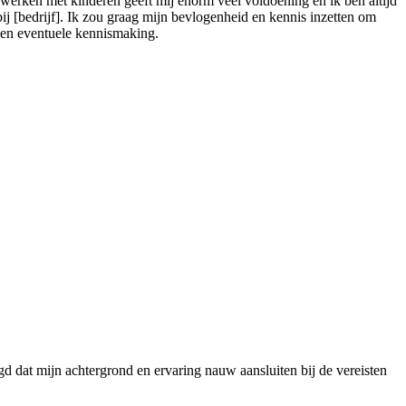
 werken met kinderen geeft mij enorm veel voldoening en ik ben altijd
j [bedrijf]. Ik zou graag mijn bevlogenheid en kennis inzetten om
 een eventuele kennismaking.
 dat mijn achtergrond en ervaring nauw aansluiten bij de vereisten