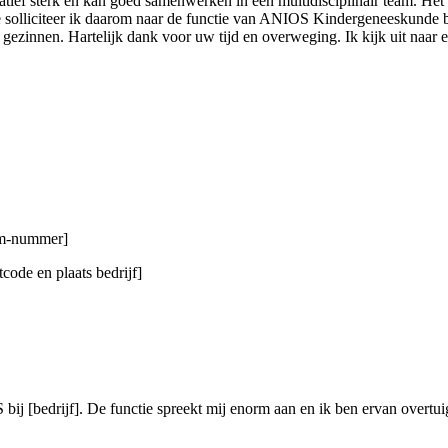
tief sterk en kan goed samenwerken in een multidisciplinair team. Het
 solliciteer ik daarom naar de functie van ANIOS Kindergeneeskunde bi
 gezinnen. Hartelijk dank voor uw tijd en overweging. Ik kijk uit naar
gsm-nummer]
code en plaats bedrijf]
 [bedrijf]. De functie spreekt mij enorm aan en ik ben ervan overtuigd