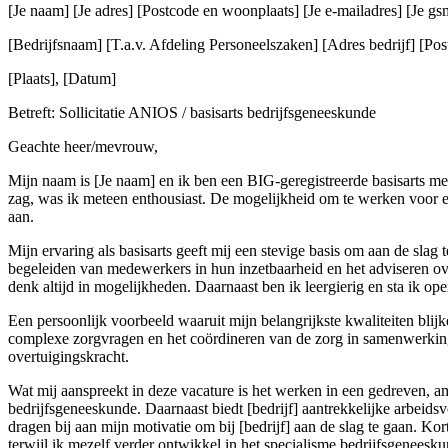
[Je naam] [Je adres] [Postcode en woonplaats] [Je e-mailadres] [Je 
[Bedrijfsnaam] [T.a.v. Afdeling Personeelszaken] [Adres bedrijf] [Post
[Plaats], [Datum]
Betreft: Sollicitatie ANIOS / basisarts bedrijfsgeneeskunde
Geachte heer/mevrouw,
Mijn naam is [Je naam] en ik ben een BIG-geregistreerde basisarts met
zag, was ik meteen enthousiast. De mogelijkheid om te werken voor ee
aan.
Mijn ervaring als basisarts geeft mij een stevige basis om aan de slag
begeleiden van medewerkers in hun inzetbaarheid en het adviseren ove
denk altijd in mogelijkheden. Daarnaast ben ik leergierig en sta ik o
Een persoonlijk voorbeeld waaruit mijn belangrijkste kwaliteiten blijk
complexe zorgvragen en het coördineren van de zorg in samenwerking
overtuigingskracht.
Wat mij aanspreekt in deze vacature is het werken in een gedreven, am
bedrijfsgeneeskunde. Daarnaast biedt [bedrijf] aantrekkelijke arbeid
dragen bij aan mijn motivatie om bij [bedrijf] aan de slag te gaan. Kor
terwijl ik mezelf verder ontwikkel in het specialisme bedrijfsgenees