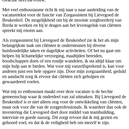
Met veel enthousiasme richt ik mij naar u naar aanleiding van de
vacaturetekst voor de functie van Zorgassistent bij Lievegoed de
Beukenhof. De mogelijkheid om bij de mooiste zorgboerderij van
Breda te werken en bij te dragen aan het levensgeluk van cliënten
spreekt mij enorm aan.
Als zorgassistent bij Lievegoed de Beukenhof zie ik het als mijn
belangrijkste taak om cliënten te ondersteunen bij diverse
huishoudelijke taken en dagelijkse activiteiten. Of het nu gaat om
helpen bij lichamelijke verzorging, maaltijden bereiden,
boodschappen doen of een rondje wandelen, ik sta altijd klaar om
mijn hulp aan te bieden. Wat voor mij vanzelfsprekend is, kan voor
anderen juist een hele opgave zijn. Door mijn zorgzaamheid, geduld
en aandacht zorg ik ervoor dat cliënten zich geholpen en
gewaardeerd voelen.
Wat mij zo enthousiast maakt over deze vacature is de hechte
gemeenschap waar ik onderdeel van zal uitmaken. Bij Lievegoed de
Beukenhof is er niet alleen oog voor de ontwikkeling van cliënten,
maar ook voor die van de zorgprofessionals. Ik waardeer dan ook de
investering die Lievegoed doet door middel van teambuilding,
intervisie en goede nazorg. Dit zorgt ervoor dat ik mij gezien en
gehoord voel, en dat ik de veiligheid heb om mezelf te zijn.