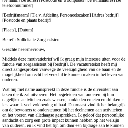
[Je naam] [Je adres] [Postcode en woonplaats] [Je e-mailadres] [Je
telefoonnummer]
[Bedrijfsnaam] [T.a.v. Afdeling Personeelszaken] [Adres bedrijf]
[Postcode en plaats bedrijf]
[Plaats], [Datum]
Betreft: Sollicitatie Zorgassistent
Geachte heer/mevrouw,
Middels deze motivatiebrief wil ik graag mijn interesse uiten voor de
functie van zorgassistent bij [bedrijf]. De vacaturetekst heeft mij
direct aangesproken vanwege de veelzijdigheid van de baan en de
mogelijkheid om echt het verschil te kunnen maken in het leven van
ouderen.
Wat mij met name aanspreekt in deze functie is de diversiteit aan
taken die ik zal uitvoeren. Het begeleiden van ouderen bij hun
dagelijkse activiteiten zoals wassen, aankleden en eten en drinken is
iets waar ik veel voldoening uithaal. Daarnaast vind ik het belangrijk
om de bewoners te ondersteunen bij het deelnemen aan activiteiten
en het voeren van alledaagse gesprekken. Ik geloof dat persoonlijke
aandacht en zorg een grote impact kunnen hebben op het welzijn
van ouderen, en ik vind het fijn om daar een bijdrage aan te kunnen