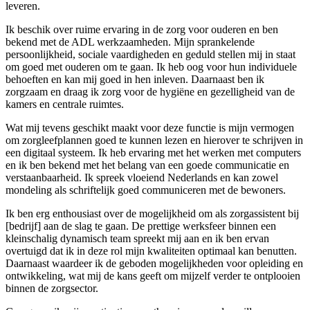
leveren.
Ik beschik over ruime ervaring in de zorg voor ouderen en ben
bekend met de ADL werkzaamheden. Mijn sprankelende
persoonlijkheid, sociale vaardigheden en geduld stellen mij in staat
om goed met ouderen om te gaan. Ik heb oog voor hun individuele
behoeften en kan mij goed in hen inleven. Daarnaast ben ik
zorgzaam en draag ik zorg voor de hygiëne en gezelligheid van de
kamers en centrale ruimtes.
Wat mij tevens geschikt maakt voor deze functie is mijn vermogen
om zorgleefplannen goed te kunnen lezen en hierover te schrijven in
een digitaal systeem. Ik heb ervaring met het werken met computers
en ik ben bekend met het belang van een goede communicatie en
verstaanbaarheid. Ik spreek vloeiend Nederlands en kan zowel
mondeling als schriftelijk goed communiceren met de bewoners.
Ik ben erg enthousiast over de mogelijkheid om als zorgassistent bij
[bedrijf] aan de slag te gaan. De prettige werksfeer binnen een
kleinschalig dynamisch team spreekt mij aan en ik ben ervan
overtuigd dat ik in deze rol mijn kwaliteiten optimaal kan benutten.
Daarnaast waardeer ik de geboden mogelijkheden voor opleiding en
ontwikkeling, wat mij de kans geeft om mijzelf verder te ontplooien
binnen de zorgsector.