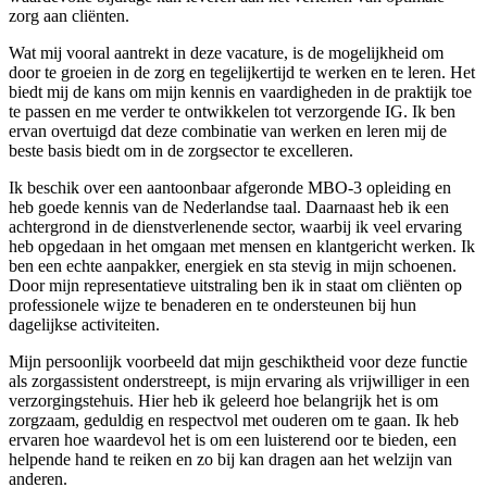
zorg aan cliënten.
Wat mij vooral aantrekt in deze vacature, is de mogelijkheid om
door te groeien in de zorg en tegelijkertijd te werken en te leren. Het
biedt mij de kans om mijn kennis en vaardigheden in de praktijk toe
te passen en me verder te ontwikkelen tot verzorgende IG. Ik ben
ervan overtuigd dat deze combinatie van werken en leren mij de
beste basis biedt om in de zorgsector te excelleren.
Ik beschik over een aantoonbaar afgeronde MBO-3 opleiding en
heb goede kennis van de Nederlandse taal. Daarnaast heb ik een
achtergrond in de dienstverlenende sector, waarbij ik veel ervaring
heb opgedaan in het omgaan met mensen en klantgericht werken. Ik
ben een echte aanpakker, energiek en sta stevig in mijn schoenen.
Door mijn representatieve uitstraling ben ik in staat om cliënten op
professionele wijze te benaderen en te ondersteunen bij hun
dagelijkse activiteiten.
Mijn persoonlijk voorbeeld dat mijn geschiktheid voor deze functie
als zorgassistent onderstreept, is mijn ervaring als vrijwilliger in een
verzorgingstehuis. Hier heb ik geleerd hoe belangrijk het is om
zorgzaam, geduldig en respectvol met ouderen om te gaan. Ik heb
ervaren hoe waardevol het is om een luisterend oor te bieden, een
helpende hand te reiken en zo bij kan dragen aan het welzijn van
anderen.