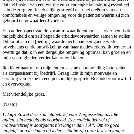
dat het bieden van een warme en vriendelijke benadering essentieel
is in de zorg, en ik heb altijd gestreefd naar het creëren van een
comfortabele en veilige omgeving voor de patiënten waarin zij zich
gehoord en gewaardeerd voelen.
Een ander aspect van de vacature waar ik enthousiast over ben, is de
mogelijkheid om zelf bepaalde arbeidsvoorwaarden samen te stellen.
Dit toont aan dat [bedrijf] waarde hecht aan een goede werk-
privébalans en de ontwikkeling van haar medewerkers. Ik ben ervan
overtuigd dat ik in een dergelijke omgeving optimaal kan groeien en
mijn vaardigheden verder kan ontwikkelen.
Ik kijk er naar uit om mijn enthousiasme en toewijding in te zetten
als zorgassistent bij [bedrijf]. Graag licht ik mijn motivatie en
ervaring verder toe in een persoonlijk gesprek. Bedankt voor uw tijd
en overweging.
Met vriendelijke groet,
[Naam]
Let op:
Zowel deze sollicitatiebrief voor Zorgassistent als alle
andere zijn bedoeld als voorbeeld. Een sollicitatiebrief of
motivatiebrief is doorgaans niet langer dan 1 A4. Om zo goed
mogelijk aan te sluiten bij ieders situatie zijn onze brieven langer