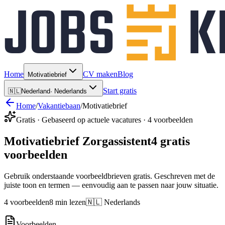
Home
CV maken
Blog
Motivatiebrief
Start gratis
🇳🇱
Nederland
·
Nederlands
Home
/
Vakantiebaan
/
Motivatiebrief
Gratis · Gebaseerd op actuele vacatures · 4 voorbeelden
Motivatiebrief Zorgassistent
4 gratis
voorbeelden
Gebruik onderstaande voorbeeldbrieven gratis. Geschreven met de
juiste toon en termen — eenvoudig aan te passen naar jouw situatie.
4 voorbeelden
8 min lezen
🇳🇱 Nederlands
Voorbeelden