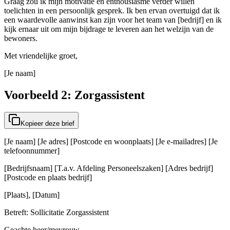
Graag zou ik mijn motivatie en enthousiasme verder willen
toelichten in een persoonlijk gesprek. Ik ben ervan overtuigd dat ik
een waardevolle aanwinst kan zijn voor het team van [bedrijf] en ik
kijk ernaar uit om mijn bijdrage te leveren aan het welzijn van de
bewoners.
Met vriendelijke groet,
[Je naam]
Voorbeeld 2: Zorgassistent
Kopieer deze brief
[Je naam] [Je adres] [Postcode en woonplaats] [Je e-mailadres] [Je
telefoonnummer]
[Bedrijfsnaam] [T.a.v. Afdeling Personeelszaken] [Adres bedrijf]
[Postcode en plaats bedrijf]
[Plaats], [Datum]
Betreft: Sollicitatie Zorgassistent
Geachte heer/mevrouw,