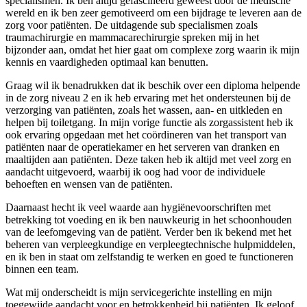
specialismen. Ik ben altijd gefascineerd geweest door de medische
wereld en ik ben zeer gemotiveerd om een bijdrage te leveren aan de
zorg voor patiënten. De uitdagende sub specialismen zoals
traumachirurgie en mammacarechirurgie spreken mij in het
bijzonder aan, omdat het hier gaat om complexe zorg waarin ik mijn
kennis en vaardigheden optimaal kan benutten.
Graag wil ik benadrukken dat ik beschik over een diploma helpende
in de zorg niveau 2 en ik heb ervaring met het ondersteunen bij de
verzorging van patiënten, zoals het wassen, aan- en uitkleden en
helpen bij toiletgang. In mijn vorige functie als zorgassistent heb ik
ook ervaring opgedaan met het coördineren van het transport van
patiënten naar de operatiekamer en het serveren van dranken en
maaltijden aan patiënten. Deze taken heb ik altijd met veel zorg en
aandacht uitgevoerd, waarbij ik oog had voor de individuele
behoeften en wensen van de patiënten.
Daarnaast hecht ik veel waarde aan hygiënevoorschriften met
betrekking tot voeding en ik ben nauwkeurig in het schoonhouden
van de leefomgeving van de patiënt. Verder ben ik bekend met het
beheren van verpleegkundige en verpleegtechnische hulpmiddelen,
en ik ben in staat om zelfstandig te werken en goed te functioneren
binnen een team.
Wat mij onderscheidt is mijn servicegerichte instelling en mijn
toegewijde aandacht voor en betrokkenheid bij patiënten. Ik geloof