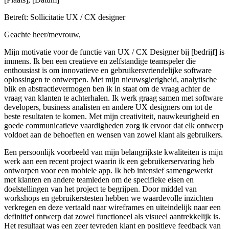
Betreft: Sollicitatie UX / CX designer
Geachte heer/mevrouw,
Mijn motivatie voor de functie van UX / CX Designer bij [bedrijf] is
immens. Ik ben een creatieve en zelfstandige teamspeler die
enthousiast is om innovatieve en gebruikersvriendelijke software
oplossingen te ontwerpen. Met mijn nieuwsgierigheid, analytische
blik en abstractievermogen ben ik in staat om de vraag achter de
vraag van klanten te achterhalen. Ik werk graag samen met software
developers, business analisten en andere UX designers om tot de
beste resultaten te komen. Met mijn creativiteit, nauwkeurigheid en
goede communicatieve vaardigheden zorg ik ervoor dat elk ontwerp
voldoet aan de behoeften en wensen van zowel klant als gebruikers.
Een persoonlijk voorbeeld van mijn belangrijkste kwaliteiten is mijn
werk aan een recent project waarin ik een gebruikerservaring heb
ontworpen voor een mobiele app. Ik heb intensief samengewerkt
met klanten en andere teamleden om de specifieke eisen en
doelstellingen van het project te begrijpen. Door middel van
workshops en gebruikerstesten hebben we waardevolle inzichten
verkregen en deze vertaald naar wireframes en uiteindelijk naar een
definitief ontwerp dat zowel functioneel als visueel aantrekkelijk is.
Het resultaat was een zeer tevreden klant en positieve feedback van