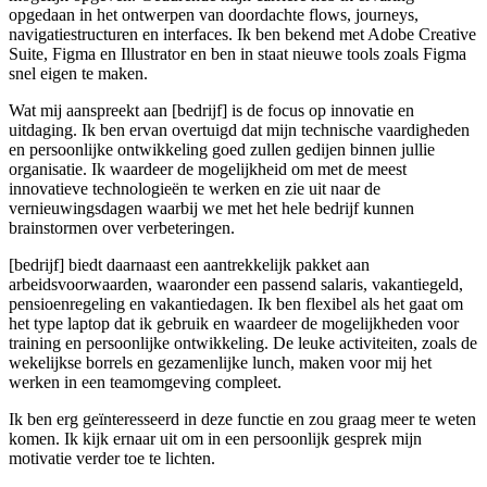
opgedaan in het ontwerpen van doordachte flows, journeys,
navigatiestructuren en interfaces. Ik ben bekend met Adobe Creative
Suite, Figma en Illustrator en ben in staat nieuwe tools zoals Figma
snel eigen te maken.
Wat mij aanspreekt aan [bedrijf] is de focus op innovatie en
uitdaging. Ik ben ervan overtuigd dat mijn technische vaardigheden
en persoonlijke ontwikkeling goed zullen gedijen binnen jullie
organisatie. Ik waardeer de mogelijkheid om met de meest
innovatieve technologieën te werken en zie uit naar de
vernieuwingsdagen waarbij we met het hele bedrijf kunnen
brainstormen over verbeteringen.
[bedrijf] biedt daarnaast een aantrekkelijk pakket aan
arbeidsvoorwaarden, waaronder een passend salaris, vakantiegeld,
pensioenregeling en vakantiedagen. Ik ben flexibel als het gaat om
het type laptop dat ik gebruik en waardeer de mogelijkheden voor
training en persoonlijke ontwikkeling. De leuke activiteiten, zoals de
wekelijkse borrels en gezamenlijke lunch, maken voor mij het
werken in een teamomgeving compleet.
Ik ben erg geïnteresseerd in deze functie en zou graag meer te weten
komen. Ik kijk ernaar uit om in een persoonlijk gesprek mijn
motivatie verder toe te lichten.