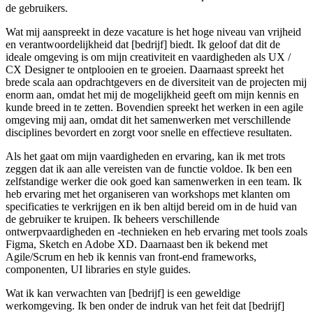
de gebruikers.
Wat mij aanspreekt in deze vacature is het hoge niveau van vrijheid
en verantwoordelijkheid dat [bedrijf] biedt. Ik geloof dat dit de
ideale omgeving is om mijn creativiteit en vaardigheden als UX /
CX Designer te ontplooien en te groeien. Daarnaast spreekt het
brede scala aan opdrachtgevers en de diversiteit van de projecten mij
enorm aan, omdat het mij de mogelijkheid geeft om mijn kennis en
kunde breed in te zetten. Bovendien spreekt het werken in een agile
omgeving mij aan, omdat dit het samenwerken met verschillende
disciplines bevordert en zorgt voor snelle en effectieve resultaten.
Als het gaat om mijn vaardigheden en ervaring, kan ik met trots
zeggen dat ik aan alle vereisten van de functie voldoe. Ik ben een
zelfstandige werker die ook goed kan samenwerken in een team. Ik
heb ervaring met het organiseren van workshops met klanten om
specificaties te verkrijgen en ik ben altijd bereid om in de huid van
de gebruiker te kruipen. Ik beheers verschillende
ontwerpvaardigheden en -technieken en heb ervaring met tools zoals
Figma, Sketch en Adobe XD. Daarnaast ben ik bekend met
Agile/Scrum en heb ik kennis van front-end frameworks,
componenten, UI libraries en style guides.
Wat ik kan verwachten van [bedrijf] is een geweldige
werkomgeving. Ik ben onder de indruk van het feit dat [bedrijf]