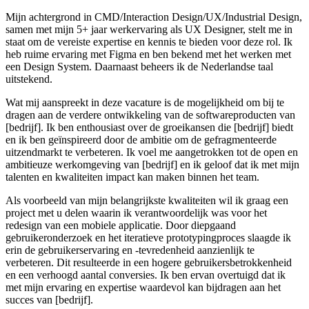
Mijn achtergrond in CMD/Interaction Design/UX/Industrial Design,
samen met mijn 5+ jaar werkervaring als UX Designer, stelt me in
staat om de vereiste expertise en kennis te bieden voor deze rol. Ik
heb ruime ervaring met Figma en ben bekend met het werken met
een Design System. Daarnaast beheers ik de Nederlandse taal
uitstekend.
Wat mij aanspreekt in deze vacature is de mogelijkheid om bij te
dragen aan de verdere ontwikkeling van de softwareproducten van
[bedrijf]. Ik ben enthousiast over de groeikansen die [bedrijf] biedt
en ik ben geïnspireerd door de ambitie om de gefragmenteerde
uitzendmarkt te verbeteren. Ik voel me aangetrokken tot de open en
ambitieuze werkomgeving van [bedrijf] en ik geloof dat ik met mijn
talenten en kwaliteiten impact kan maken binnen het team.
Als voorbeeld van mijn belangrijkste kwaliteiten wil ik graag een
project met u delen waarin ik verantwoordelijk was voor het
redesign van een mobiele applicatie. Door diepgaand
gebruikeronderzoek en het iteratieve prototypingproces slaagde ik
erin de gebruikerservaring en -tevredenheid aanzienlijk te
verbeteren. Dit resulteerde in een hogere gebruikersbetrokkenheid
en een verhoogd aantal conversies. Ik ben ervan overtuigd dat ik
met mijn ervaring en expertise waardevol kan bijdragen aan het
succes van [bedrijf].