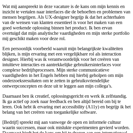
Wat mij aanspreekt in deze vacature is de kans om mijn kennis en
inzicht te vertalen naar interfaces die de behoeften en problemen van
mensen begrijpen. Als UX-designer begrijp ik dat het achterhalen
van de wensen van klanten essentieel is voor het maken van een
goed werkende oplossing binnen het product. Ik ben ervan
overtuigd dat mijn analytische vaardigheden en mijn sterke portfolio
mij geschikt maken voor deze rol.
Een persoonlijk voorbeeld waaruit mijn belangrijkste kwaliteiten
blijken, is mijn ervaring met een vergelijkbare rol als interaction
designer. Hierbij was ik verantwoordelijk voor het creëren van
intuïtieve interacties en aantrekkelijke gebruikersinterfaces voor
complexe bedrijfsprocessen. Mijn sterke communicatieve
vaardigheden in het Engels hebben mij hierbij geholpen om mijn
onderzoeksresultaten om te zetten in gebruiksvriendelijke
ontwerpconcepten en deze uit te leggen aan mijn collega’s.
Daarnaast ben ik creatief, oplossingsgericht en werk ik zelfstandig.
Ik ga actief op zoek naar feedback en ben altijd bereid om bij te
leren. Ook hebt ik ervaring met accessibility (A11y) en begrijp ik het
belang van het creëren van toegankelijke software.
[Bedrijf] spreekt mij aan vanwege de open en informele cultuur
waarin successen, maar ook mislukte experimenten gevierd worden.
Daarnaast biedt het de kans om bij te dragen aan een internationaal