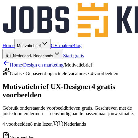
Home
CV maken
Blog
Motivatiebrief
Start gratis
🇳🇱
Nederland
·
Nederlands
Home
/
Design en marketing
/
Motivatiebrief
Gratis · Gebaseerd op actuele vacatures · 4 voorbeelden
Motivatiebrief UX-Designer
4 gratis
voorbeelden
Gebruik onderstaande voorbeeldbrieven gratis. Geschreven met de
juiste toon en termen — eenvoudig aan te passen naar jouw situatie.
4 voorbeelden
8 min lezen
🇳🇱 Nederlands
Voorbeelden