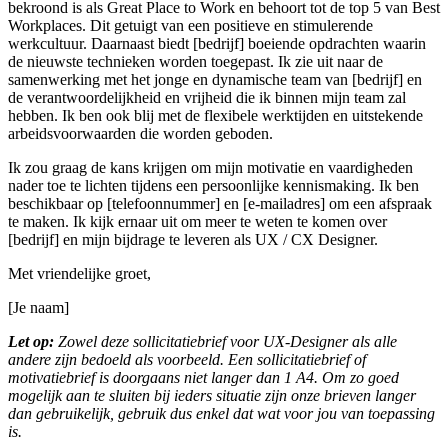
bekroond is als Great Place to Work en behoort tot de top 5 van Best
Workplaces. Dit getuigt van een positieve en stimulerende
werkcultuur. Daarnaast biedt [bedrijf] boeiende opdrachten waarin
de nieuwste technieken worden toegepast. Ik zie uit naar de
samenwerking met het jonge en dynamische team van [bedrijf] en
de verantwoordelijkheid en vrijheid die ik binnen mijn team zal
hebben. Ik ben ook blij met de flexibele werktijden en uitstekende
arbeidsvoorwaarden die worden geboden.
Ik zou graag de kans krijgen om mijn motivatie en vaardigheden
nader toe te lichten tijdens een persoonlijke kennismaking. Ik ben
beschikbaar op [telefoonnummer] en [e-mailadres] om een afspraak
te maken. Ik kijk ernaar uit om meer te weten te komen over
[bedrijf] en mijn bijdrage te leveren als UX / CX Designer.
Met vriendelijke groet,
[Je naam]
Let op:
Zowel deze sollicitatiebrief voor UX-Designer als alle
andere zijn bedoeld als voorbeeld. Een sollicitatiebrief of
motivatiebrief is doorgaans niet langer dan 1 A4. Om zo goed
mogelijk aan te sluiten bij ieders situatie zijn onze brieven langer
dan gebruikelijk, gebruik dus enkel dat wat voor jou van toepassing
is.