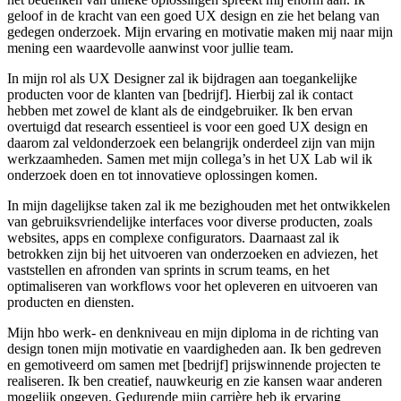
geloof in de kracht van een goed UX design en zie het belang van
gedegen onderzoek. Mijn ervaring en motivatie maken mij naar mijn
mening een waardevolle aanwinst voor jullie team.
In mijn rol als UX Designer zal ik bijdragen aan toegankelijke
producten voor de klanten van [bedrijf]. Hierbij zal ik contact
hebben met zowel de klant als de eindgebruiker. Ik ben ervan
overtuigd dat research essentieel is voor een goed UX design en
daarom zal veldonderzoek een belangrijk onderdeel zijn van mijn
werkzaamheden. Samen met mijn collega’s in het UX Lab wil ik
onderzoek doen en tot innovatieve oplossingen komen.
In mijn dagelijkse taken zal ik me bezighouden met het ontwikkelen
van gebruiksvriendelijke interfaces voor diverse producten, zoals
websites, apps en complexe configurators. Daarnaast zal ik
betrokken zijn bij het uitvoeren van onderzoeken en adviezen, het
vaststellen en afronden van sprints in scrum teams, en het
optimaliseren van workflows voor het opleveren en uitvoeren van
producten en diensten.
Mijn hbo werk- en denkniveau en mijn diploma in de richting van
design tonen mijn motivatie en vaardigheden aan. Ik ben gedreven
en gemotiveerd om samen met [bedrijf] prijswinnende projecten te
realiseren. Ik ben creatief, nauwkeurig en zie kansen waar anderen
mogelijk opgeven. Gedurende mijn carrière heb ik ervaring