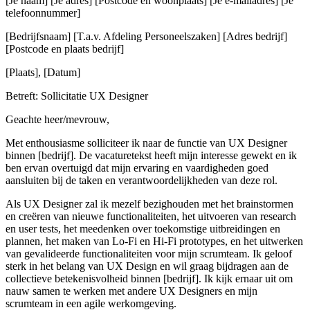
[Je naam] [Je adres] [Postcode en woonplaats] [Je e-mailadres] [Je
telefoonnummer]
[Bedrijfsnaam] [T.a.v. Afdeling Personeelszaken] [Adres bedrijf]
[Postcode en plaats bedrijf]
[Plaats], [Datum]
Betreft: Sollicitatie UX Designer
Geachte heer/mevrouw,
Met enthousiasme solliciteer ik naar de functie van UX Designer
binnen [bedrijf]. De vacaturetekst heeft mijn interesse gewekt en ik
ben ervan overtuigd dat mijn ervaring en vaardigheden goed
aansluiten bij de taken en verantwoordelijkheden van deze rol.
Als UX Designer zal ik mezelf bezighouden met het brainstormen
en creëren van nieuwe functionaliteiten, het uitvoeren van research
en user tests, het meedenken over toekomstige uitbreidingen en
plannen, het maken van Lo-Fi en Hi-Fi prototypes, en het uitwerken
van gevalideerde functionaliteiten voor mijn scrumteam. Ik geloof
sterk in het belang van UX Design en wil graag bijdragen aan de
collectieve betekenisvolheid binnen [bedrijf]. Ik kijk ernaar uit om
nauw samen te werken met andere UX Designers en mijn
scrumteam in een agile werkomgeving.