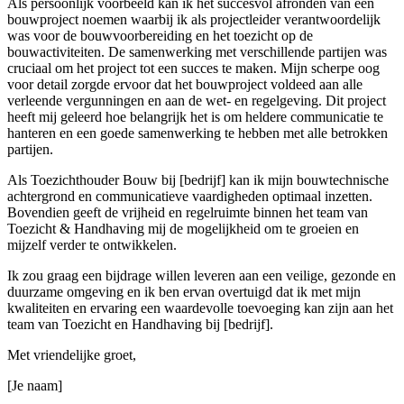
Als persoonlijk voorbeeld kan ik het succesvol afronden van een
bouwproject noemen waarbij ik als projectleider verantwoordelijk
was voor de bouwvoorbereiding en het toezicht op de
bouwactiviteiten. De samenwerking met verschillende partijen was
cruciaal om het project tot een succes te maken. Mijn scherpe oog
voor detail zorgde ervoor dat het bouwproject voldeed aan alle
verleende vergunningen en aan de wet- en regelgeving. Dit project
heeft mij geleerd hoe belangrijk het is om heldere communicatie te
hanteren en een goede samenwerking te hebben met alle betrokken
partijen.
Als Toezichthouder Bouw bij [bedrijf] kan ik mijn bouwtechnische
achtergrond en communicatieve vaardigheden optimaal inzetten.
Bovendien geeft de vrijheid en regelruimte binnen het team van
Toezicht & Handhaving mij de mogelijkheid om te groeien en
mijzelf verder te ontwikkelen.
Ik zou graag een bijdrage willen leveren aan een veilige, gezonde en
duurzame omgeving en ik ben ervan overtuigd dat ik met mijn
kwaliteiten en ervaring een waardevolle toevoeging kan zijn aan het
team van Toezicht en Handhaving bij [bedrijf].
Met vriendelijke groet,
[Je naam]