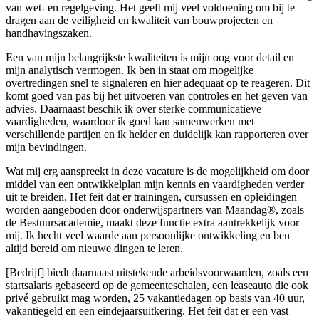
van wet- en regelgeving. Het geeft mij veel voldoening om bij te
dragen aan de veiligheid en kwaliteit van bouwprojecten en
handhavingszaken.
Een van mijn belangrijkste kwaliteiten is mijn oog voor detail en
mijn analytisch vermogen. Ik ben in staat om mogelijke
overtredingen snel te signaleren en hier adequaat op te reageren. Dit
komt goed van pas bij het uitvoeren van controles en het geven van
advies. Daarnaast beschik ik over sterke communicatieve
vaardigheden, waardoor ik goed kan samenwerken met
verschillende partijen en ik helder en duidelijk kan rapporteren over
mijn bevindingen.
Wat mij erg aanspreekt in deze vacature is de mogelijkheid om door
middel van een ontwikkelplan mijn kennis en vaardigheden verder
uit te breiden. Het feit dat er trainingen, cursussen en opleidingen
worden aangeboden door onderwijspartners van Maandag®, zoals
de Bestuursacademie, maakt deze functie extra aantrekkelijk voor
mij. Ik hecht veel waarde aan persoonlijke ontwikkeling en ben
altijd bereid om nieuwe dingen te leren.
[Bedrijf] biedt daarnaast uitstekende arbeidsvoorwaarden, zoals een
startsalaris gebaseerd op de gemeenteschalen, een leaseauto die ook
privé gebruikt mag worden, 25 vakantiedagen op basis van 40 uur,
vakantiegeld en een eindejaarsuitkering. Het feit dat er een vast