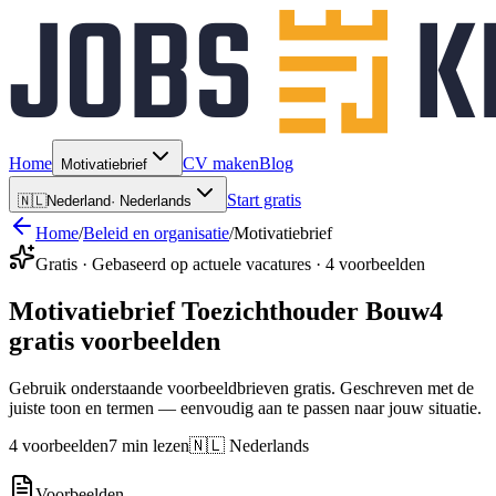
Home
CV maken
Blog
Motivatiebrief
Start gratis
🇳🇱
Nederland
·
Nederlands
Home
/
Beleid en organisatie
/
Motivatiebrief
Gratis · Gebaseerd op actuele vacatures · 4 voorbeelden
Motivatiebrief Toezichthouder Bouw
4
gratis voorbeelden
Gebruik onderstaande voorbeeldbrieven gratis. Geschreven met de
juiste toon en termen — eenvoudig aan te passen naar jouw situatie.
4 voorbeelden
7 min lezen
🇳🇱 Nederlands
Voorbeelden