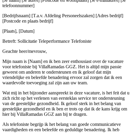
[Je naam] [Je adres] [Postcode en woonplaats] [Je e-mailadres] [Je
telefoonnummer]
[Bedrijfsnaam] [T.a.v. Afdeling Personeelszaken] [Adres bedrijf]
[Postcode en plaats bedrijf]
[Plaats], [Datum]
Betreft: Sollicitatie Teleperformance Telefoniste
Geachte heer/mevrouw,
Mijn naam is [Naam] en ik ben zeer enthousiast over de vacature
voor telefoniste bij VillaRamadas GGZ. Het is altijd mijn passie
geweest om anderen te ondersteunen en ik geloof dat mijn
vriendelijke en beleefde benadering ervoor zal zorgen dat ik een
waardevolle toevoeging zal zijn aan uw team.
Wat mij in het bijzonder aanspreekt in deze vacature, is het feit dat u
zich richt op het verlenen van eersteklas service ter ondersteuning
van de geestelijke gezondheid. Ik geloof sterk in het belang van
geestelijke gezondheid en ik ben er trots op dat ik de kans krijg om
hier bij VillaRamadas GGZ aan bij te dragen.
Als telefoniste begrijp ik het belang van goede communicatieve
vaardigheden en een beleefde en geduldige benadering. Ik heb