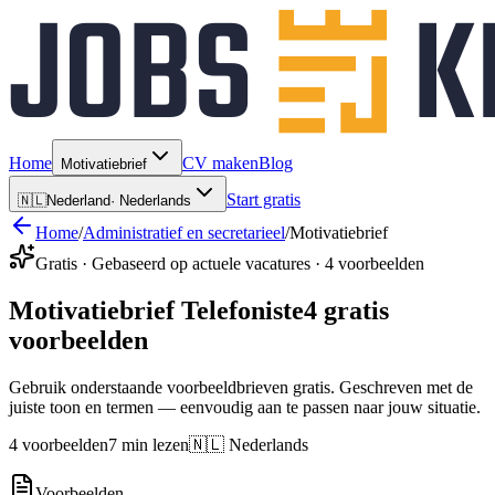
Home
CV maken
Blog
Motivatiebrief
Start gratis
🇳🇱
Nederland
·
Nederlands
Home
/
Administratief en secretarieel
/
Motivatiebrief
Gratis · Gebaseerd op actuele vacatures · 4 voorbeelden
Motivatiebrief Telefoniste
4 gratis
voorbeelden
Gebruik onderstaande voorbeeldbrieven gratis. Geschreven met de
juiste toon en termen — eenvoudig aan te passen naar jouw situatie.
4 voorbeelden
7 min lezen
🇳🇱 Nederlands
Voorbeelden