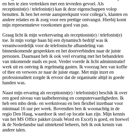
en hen te zien vertrekken met een tevreden gevoel. Als
receptionist(e) / telefonist(e) kan ik deze eigenschappen volop
benutten. Ik ben het eerste aanspreekpunt voor collega’s, klanten en
andere relaties en ik zorg voor een prettige ontvangst. Hierbij komt
mijn representatieve voorkomen goed van pas.
Graag licht ik mijn werkervaring als receptionist(e) / telefonist(e)
toe. In mijn vorige baan bij een dynamisch bedrijf was ik
verantwoordelijk voor de telefonische afhandeling van
binnenkomende gesprekken en het doorverbinden naar de juiste
personen. Daarnaast heb ik ook veel ervaring met het behandelen
van inkomende mails en post. Verder voerde ik licht administratief
werk uit en ontving ik regelmatig gasten. Ik voorzag hen van koffie
of thee en verwees ze naar de juiste etage. Met mijn inzet en
professionaliteit zorgde ik ervoor dat de organisatie altijd in goede
handen was.
Naast mijn ervaring als receptionist(e) / telefonist(e) beschik ik over
een goed niveau van taalbeheersing en computervaardigheden. Ik
heb een mbo denk- en werkniveau en ben flexibel inzetbaar voor
minimaal 16 uur per week. Bovendien ben ik woonachtig in de
regio Den Haag, waardoor ik snel op locatie kan zijn. Mijn kennis
van het MS Office pakket (zoals Word en Excel) is goed, en hoewel
ik de Nederlandse taal uitstekend beheers, heb ik ook kennis van
andere talen.