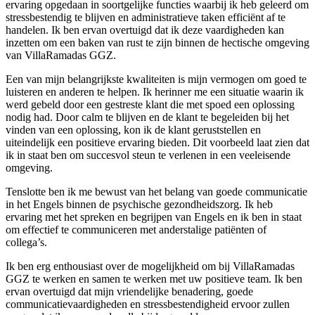
ervaring opgedaan in soortgelijke functies waarbij ik heb geleerd om
stressbestendig te blijven en administratieve taken efficiënt af te
handelen. Ik ben ervan overtuigd dat ik deze vaardigheden kan
inzetten om een baken van rust te zijn binnen de hectische omgeving
van VillaRamadas GGZ.
Een van mijn belangrijkste kwaliteiten is mijn vermogen om goed te
luisteren en anderen te helpen. Ik herinner me een situatie waarin ik
werd gebeld door een gestreste klant die met spoed een oplossing
nodig had. Door calm te blijven en de klant te begeleiden bij het
vinden van een oplossing, kon ik de klant geruststellen en
uiteindelijk een positieve ervaring bieden. Dit voorbeeld laat zien dat
ik in staat ben om succesvol steun te verlenen in een veeleisende
omgeving.
Tenslotte ben ik me bewust van het belang van goede communicatie
in het Engels binnen de psychische gezondheidszorg. Ik heb
ervaring met het spreken en begrijpen van Engels en ik ben in staat
om effectief te communiceren met anderstalige patiënten of
collega’s.
Ik ben erg enthousiast over de mogelijkheid om bij VillaRamadas
GGZ te werken en samen te werken met uw positieve team. Ik ben
ervan overtuigd dat mijn vriendelijke benadering, goede
communicatievaardigheden en stressbestendigheid ervoor zullen