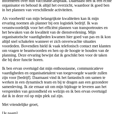
informeren over hun vaccinatie-afspraak. Daarnaast ben ik een echte
organisator en behoud ik altijd het overzicht, waardoor ik goed ben
in het plannen van verschillende activiteiten.
Als voorbeeld van mijn belangrijkste kwaliteiten kan ik mijn
ervaring noemen als planner bij een logistiek bedrijf. Ik was
verantwoordelijk voor het efficiënt plannen van transportroutes en
het bewaken van de kwaliteit van de dienstverlening. Mijn
organisatorische vaardigheden kwamen hier goed van pas en ik kon
altijd snel schakelen wanneer er zich onverwachte situaties
voordeden. Bovendien hield ik vaak telefonisch contact met klanten
om vragen te beantwoorden en hen op de hoogte te houden van de
planning. Deze ervaring bewijst dat ik geschikt ben voor de taken
die bij deze functie horen.
Ik ben ervan overtuigd dat mijn enthousiasme, communicatieve
vaardigheden en organisatietalent van toegevoegde waarde zullen
zijn voor [bedrijf]. Daarnaast vind ik het fantastisch om samen te
werken in een dynamisch team en bij te dragen aan een gezondere
samenleving. Ik zie ernaar uit om mijn bijdrage te leveren aan het
verspreiden van gezondheid en welzijn en ik ben ervan overtuigd
dat ik in deze rol op mijn plek zal zijn.
Met vriendelijke groet,
[Je naam]