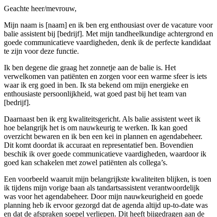
Geachte heer/mevrouw,
Mijn naam is [naam] en ik ben erg enthousiast over de vacature voor
balie assistent bij [bedrijf]. Met mijn tandheelkundige achtergrond en
goede communicatieve vaardigheden, denk ik de perfecte kandidaat
te zijn voor deze functie.
Ik ben degene die graag het zonnetje aan de balie is. Het
verwelkomen van patiënten en zorgen voor een warme sfeer is iets
waar ik erg goed in ben. Ik sta bekend om mijn energieke en
enthousiaste persoonlijkheid, wat goed past bij het team van
[bedrijf].
Daarnaast ben ik erg kwaliteitsgericht. Als balie assistent weet ik
hoe belangrijk het is om nauwkeurig te werken. Ik kan goed
overzicht bewaren en ik ben een kei in plannen en agendabeheer.
Dit komt doordat ik accuraat en representatief ben. Bovendien
beschik ik over goede communicatieve vaardigheden, waardoor ik
goed kan schakelen met zowel patiënten als collega’s.
Een voorbeeld waaruit mijn belangrijkste kwaliteiten blijken, is toen
ik tijdens mijn vorige baan als tandartsassistent verantwoordelijk
was voor het agendabeheer. Door mijn nauwkeurigheid en goede
planning heb ik ervoor gezorgd dat de agenda altijd up-to-date was
en dat de afspraken soepel verliepen. Dit heeft bijgedragen aan de