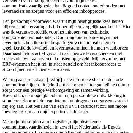
verbeteren van inkoopprocessen. Door mijn sterke
communicatievaardigheden kan ik goed contact onderhouden met
leveranciers en zorgen voor een efficiënt inkoopproces.
Een persoonlijk voorbeeld waaruit mijn belangrijkste kwaliteiten
blijken is mijn ervaring als Inkoper bij een vergelijkbaar bedrijf. Hier
was ik verantwoordelijk voor het inkopen van technische
componenten en materialen. Door mijn onderhandelingen met
leveranciers heb ik kostenbesparingen weten te realiseren en
tegelijkertijd de kwaliteit en leveringstermijnen kunnen waarborgen.
Daarnaast heb ik actief gezocht naar nieuwe leveranciers en met
succes nieuwe raamovereenkomsten opgesteld. Mijn ervaring met
ERP-systemen heeft mij in staat gesteld om het inkoopproces te
stroomlijnen en efficiënter te maken.
Wat mij aanspreekt aan [bedrijf] is de informele sfeer en de korte
communicatielijnen. Ik geloof dat een open en toegankelijke cultuur
zorgt voor een prettige werkomgeving en samenwerking.
Bovendien, de mogelijkheid om mijn persoonlijke ontwikkeling te
stimuleren door middel van interne trainingen en cursussen, spreekt
mij erg aan. Het behalen van een NEVI I certificaat zou een mooie
toevoeging zijn aan mijn expertise als Inkoper.
Met mijn hbo-diploma in Logistiek, mijn uitstekende
communicatievaardigheden in zowel het Nederlands als Engels,
mijn ervaring als Inkoper en mijn affiniteit met technische productie,