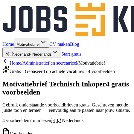
Home
CV maken
Blog
Motivatiebrief
Start gratis
🇳🇱
Nederland
·
Nederlands
Home
/
Administratief en secretarieel
/
Motivatiebrief
Gratis · Gebaseerd op actuele vacatures · 4 voorbeelden
Motivatiebrief Technisch Inkoper
4 gratis
voorbeelden
Gebruik onderstaande voorbeeldbrieven gratis. Geschreven met de
juiste toon en termen — eenvoudig aan te passen naar jouw situatie.
4 voorbeelden
7 min lezen
🇳🇱 Nederlands
Voorbeelden