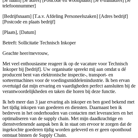
[Je naam] [Je adres] [Postcode en woonplaats] [Je e-mailadres] [Je
telefoonnummer]
[Bedrijfsnaam] [T.a.v. Afdeling Personeelszaken] [Adres bedrijf]
[Postcode en plaats bedrijf]
[Plaats], [Datum]
Betreft: Sollicitatie Technisch Inkoper
Geachte heer/mevrouw,
Met veel enthousiasme reageer ik op de vacature voor Technisch
Inkoper bij [bedrijf]. Uw organisatie spreekt mij aan omdat u dé
producent bent van elektronische inspectie-, transport- en
sorteermachines voor de voedingsmiddelenindustrie. Ik ben ervan
overtuigd dat mijn ervaring en vaardigheden perfect aansluiten bij de
verantwoordelijkheden en taken die horen bij deze functie.
Ik heb meer dan 3 jaar ervaring als inkoper en ben goed bekend met
het tijdig inkopen van goederen en diensten. Daarnaast ben ik
bedreven in het onderhouden van contacten met leveranciers en het
optimaliseren van de supply chain. Met mijn daadkrachtige en
dienstverlenende aanpak ben ik in staat om ervoor te zorgen dat de
ingekochte goederen tijdig worden geleverd en er geen oponthoud
ontstaat binnen de Supply Chain.