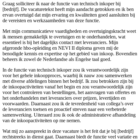
Graag solliciteer ik naar de functie van technisch inkoper bij
[bedrijf]. De vacaturetekst heeft mijn aandacht getrokken en ik ben
ervan overtuigd dat mijn ervaring en kwaliteiten goed aansluiten bij
de vereisten en werkzaamheden van deze functie.
Met mijn communicatieve vaardigheden en overtuigingskracht weet
ik mensen gemakkelijk te overtuigen en te onderhandelen, wat
essentieel is bij het dagelijks contact met leveranciers. Mijn
afgeronde hbo-opleiding en NEVI II diploma geven mij de
benodigde kennis en expertise op het gebied van inkoop. Bovendien
beheers ik zowel de Nederlandse als Engelse taal goed.
In de functie van technisch inkoper zou ik verantwoordelijk zijn
voor het gehele inkoopproces, waarbij ik nauw zou samenwerken
met diverse afdelingen binnen het bedrijf. Ik zou betrokken zijn bij
de inkoopactiviteiten vanaf het begin en zou verantwoordelijk zijn
voor het controleren van bestellingen, het aanvragen van offertes en
het onderhandelen met leveranciers over prijzen, levertijden en
voorwaarden. Daarnaast zou ik de tevredenheid van collega’s over
de leveranciers toetsen en proactief streven naar een verbeterde
samenwerking. Uiteraard zou ik ook de administratieve afhandeling
van de inkoopactiviteiten op me nemen.
Wat mij zo aanspreekt in deze vacature is het feit dat je bij [bedrijf]
rechtstreeks in dienst gaat. Daarnaast biedt de functie veel variatie en