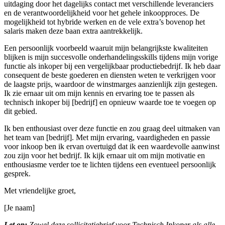
uitdaging door het dagelijks contact met verschillende leveranciers
en de verantwoordelijkheid voor het gehele inkoopproces. De
mogelijkheid tot hybride werken en de vele extra’s bovenop het
salaris maken deze baan extra aantrekkelijk.
Een persoonlijk voorbeeld waaruit mijn belangrijkste kwaliteiten
blijken is mijn succesvolle onderhandelingsskills tijdens mijn vorige
functie als inkoper bij een vergelijkbaar productiebedrijf. Ik heb daar
consequent de beste goederen en diensten weten te verkrijgen voor
de laagste prijs, waardoor de winstmarges aanzienlijk zijn gestegen.
Ik zie ernaar uit om mijn kennis en ervaring toe te passen als
technisch inkoper bij [bedrijf] en opnieuw waarde toe te voegen op
dit gebied.
Ik ben enthousiast over deze functie en zou graag deel uitmaken van
het team van [bedrijf]. Met mijn ervaring, vaardigheden en passie
voor inkoop ben ik ervan overtuigd dat ik een waardevolle aanwinst
zou zijn voor het bedrijf. Ik kijk ernaar uit om mijn motivatie en
enthousiasme verder toe te lichten tijdens een eventueel persoonlijk
gesprek.
Met vriendelijke groet,
[Je naam]
Let op:
Zowel deze sollicitatiebrief voor Technisch Inkoper als alle