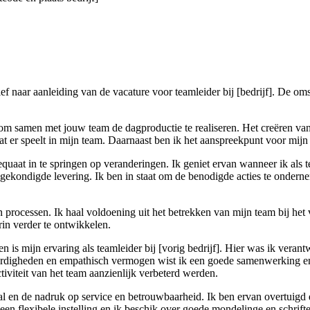
ief naar aanleiding van de vacature voor teamleider bij [bedrijf]. De o
 om samen met jouw team de dagproductie te realiseren. Het creëren v
at er speelt in mijn team. Daarnaast ben ik het aanspreekpunt voor mij
quaat in te springen op veranderingen. Ik geniet ervan wanneer ik als t
aangekondigde levering. Ik ben in staat om de benodigde acties te onde
an processen. Ik haal voldoening uit het betrekken van mijn team bij he
in verder te ontwikkelen.
en is mijn ervaring als teamleider bij [vorig bedrijf]. Hier was ik ver
digheden en empathisch vermogen wist ik een goede samenwerking en m
tiviteit van het team aanzienlijk verbeterd werden.
aal en de nadruk op service en betrouwbaarheid. Ik ben ervan overtuigd
een flexibele instelling en ik beschik over goede mondelinge en schrift