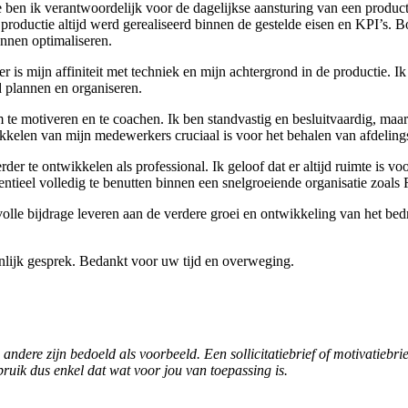
tie ben ik verantwoordelijk voor de dagelijkse aansturing van een produ
roductie altijd werd gerealiseerd binnen de gestelde eisen en KPI’s. B
unnen optimaliseren.
r is mijn affiniteit met techniek en mijn achtergrond in de productie. 
 plannen en organiseren.
te motiveren en te coachen. Ik ben standvastig en besluitvaardig, maar
kelen van mijn medewerkers cruciaal is voor het behalen van afdelings
 te ontwikkelen als professional. Ik geloof dat er altijd ruimte is voor
tieel volledig te benutten binnen een snelgroeiende organisatie zoals 
le bijdrage leveren aan de verdere groei en ontwikkeling van het bedrij
soonlijk gesprek. Bedankt voor uw tijd en overweging.
e andere zijn bedoeld als voorbeeld. Een sollicitatiebrief of motivatieb
ebruik dus enkel dat wat voor jou van toepassing is.