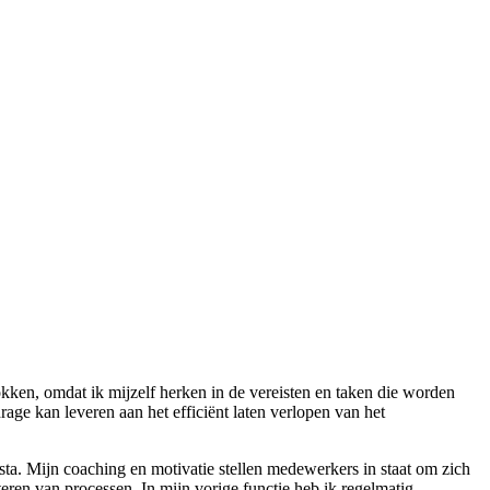
okken, omdat ik mijzelf herken in de vereisten en taken die worden
age kan leveren aan het efficiënt laten verlopen van het
sta. Mijn coaching en motivatie stellen medewerkers in staat om zich
teren van processen. In mijn vorige functie heb ik regelmatig