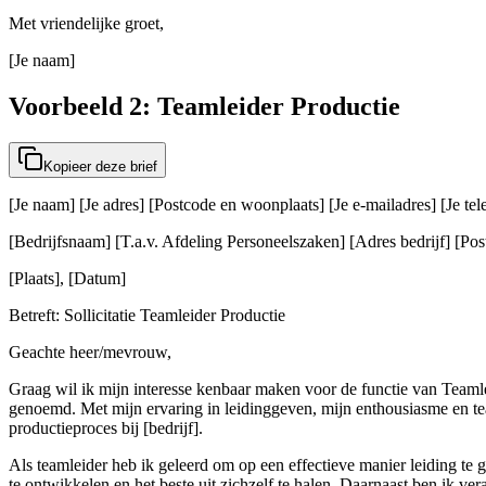
Met vriendelijke groet,
[Je naam]
Voorbeeld 2: Teamleider Productie
Kopieer deze brief
[Je naam] [Je adres] [Postcode en woonplaats] [Je e-mailadres] [Je t
[Bedrijfsnaam] [T.a.v. Afdeling Personeelszaken] [Adres bedrijf] [Post
[Plaats], [Datum]
Betreft: Sollicitatie Teamleider Productie
Geachte heer/mevrouw,
Graag wil ik mijn interesse kenbaar maken voor de functie van Teamlei
genoemd. Met mijn ervaring in leidinggeven, mijn enthousiasme en team
productieproces bij [bedrijf].
Als teamleider heb ik geleerd om op een effectieve manier leiding te 
te ontwikkelen en het beste uit zichzelf te halen. Daarnaast ben ik v