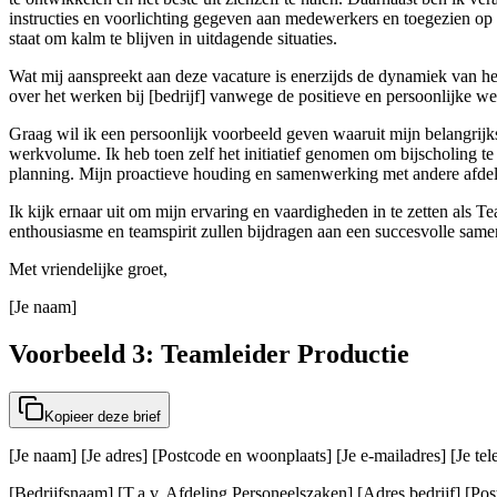
instructies en voorlichting gegeven aan medewerkers en toegezien op
staat om kalm te blijven in uitdagende situaties.
Wat mij aanspreekt aan deze vacature is enerzijds de dynamiek van het
over het werken bij [bedrijf] vanwege de positieve en persoonlijke werk
Graag wil ik een persoonlijk voorbeeld geven waaruit mijn belangrijks
werkvolume. Ik heb toen zelf het initiatief genomen om bijscholing te o
planning. Mijn proactieve houding en samenwerking met andere afdelin
Ik kijk ernaar uit om mijn ervaring en vaardigheden in te zetten als Te
enthousiasme en teamspirit zullen bijdragen aan een succesvolle same
Met vriendelijke groet,
[Je naam]
Voorbeeld 3: Teamleider Productie
Kopieer deze brief
[Je naam] [Je adres] [Postcode en woonplaats] [Je e-mailadres] [Je t
[Bedrijfsnaam] [T.a.v. Afdeling Personeelszaken] [Adres bedrijf] [Post