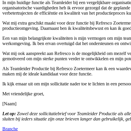
In mijn huidige functie als Teamleider bij een vergelijkbare organisa
organisatorische vaardigheden heb ik ervoor gezorgd dat de geplande p
verbetertrajecten de efficiëntie en kwaliteit van het productieproces k
Wat mij extra geschikt maakt voor deze functie bij Refresco Zoetermee
productieomgeving. Daarnaast ben ik kwaliteitsbewust en kan ik goed
Een van mijn belangrijkste kwaliteiten is mijn vermogen om mijn team 
werkomgeving. Ik ben ervan overtuigd dat het ondersteunen en ontwik
Wat mij ook aanspreekt aan Refresco is de mogelijkheid om mezelf verder
gemotiveerd om mijn sterke punten verder te ontwikkelen en mijn poten
Als Teamleider Productie bij Refresco Zoetermeer kan ik een waardevol
maken mij de ideale kandidaat voor deze functie.
Ik kijk ernaar uit om mijn sollicitatie nader toe te lichten in een per
Met vriendelijke groet,
[Naam]
Let op:
Zowel deze sollicitatiebrief voor Teamleider Productie als all
sluiten bij ieders situatie zijn onze brieven langer dan gebruikelijk, g
Branche