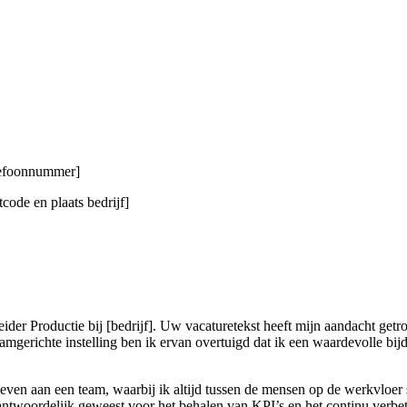
elefoonnummer]
code en plaats bedrijf]
der Productie bij [bedrijf]. Uw vacaturetekst heeft mijn aandacht getr
gerichte instelling ben ik ervan overtuigd dat ik een waardevolle bijdr
geven aan een team, waarbij ik altijd tussen de mensen op de werkvloer 
erantwoordelijk geweest voor het behalen van KPI’s en het continu verbe