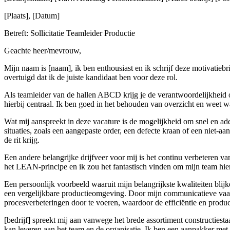
[Plaats], [Datum]
Betreft: Sollicitatie Teamleider Productie
Geachte heer/mevrouw,
Mijn naam is [naam], ik ben enthousiast en ik schrijf deze motivatiebr
overtuigd dat ik de juiste kandidaat ben voor deze rol.
Als teamleider van de hallen ABCD krijg je de verantwoordelijkheid
hierbij centraal. Ik ben goed in het behouden van overzicht en weet w
Wat mij aanspreekt in deze vacature is de mogelijkheid om snel en ade
situaties, zoals een aangepaste order, een defecte kraan of een niet-
de rit krijg.
Een andere belangrijke drijfveer voor mij is het continu verbeteren v
het LEAN-principe en ik zou het fantastisch vinden om mijn team hier
Een persoonlijk voorbeeld waaruit mijn belangrijkste kwaliteiten blijk
een vergelijkbare productieomgeving. Door mijn communicatieve vaar
procesverbeteringen door te voeren, waardoor de efficiëntie en produc
[bedrijf] spreekt mij aan vanwege het brede assortiment constructiest
kan leveren aan het team en de organisatie. Ik ben een aanpakker met 