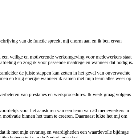
mschrijving van de functie spreekt mij enorm aan en ik ben ervan
an een veilige en motiverende werkomgeving voor medewerkers staat
n afdeling en zorg ik voor passende maatregelen wanneer dat nodig is.
eamleider de juiste stappen kan zetten in het geval van onverwachte
rnemen en krijg energie wanneer ik samen met mijn team alles weer op
t verbeteren van prestaties en werkprocedures. Ik werk graag volgens
antwoordelijk voor het aansturen van een team van 20 medewerkers in
otivatie binnen het team te creëren. Daarnaast lukte het mij om
 dat ik met mijn ervaring en vaardigheden een waardevolle bijdrage
elijke beheersing van de Nederlandse taal.