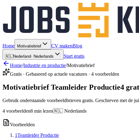
Home
CV maken
Blog
Motivatiebrief
Start gratis
🇳🇱
Nederland
·
Nederlands
Home
/
Industrie en productie
/
Motivatiebrief
Gratis · Gebaseerd op actuele vacatures · 4 voorbeelden
Motivatiebrief Teamleider Productie
4 gra
Gebruik onderstaande voorbeeldbrieven gratis. Geschreven met de jui
4 voorbeelden
8 min lezen
🇳🇱 Nederlands
Voorbeelden
1
Teamleider Productie