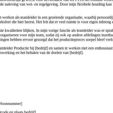
 de naleving van wet- en regelgeving. Door mijn flexibele houding kan
 werken als teamleider in een groeiende organisatie, waarbij persoonli
sfeer die hier heerst. Het feit dat er veel ruimte is voor eigen inbreng 
te kwaliteiten blijken. In mijn vorige functie als teamleider was er s
rganiseren voor mijn team, zodat zij ook op andere afdelingen inzetbaar 
gen hebben ervoor gezorgd dat het productieproces soepel bleef verlop
amleider Productie bij [bedrijf] en samen te werken met een enthousiast t
nwerking en het behalen van de doelen van [bedrijf].
elefoonnummer]
code en plaats bedrijf]