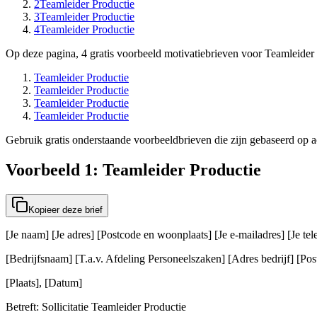
2
Teamleider Productie
3
Teamleider Productie
4
Teamleider Productie
Op deze pagina, 4 gratis voorbeeld motivatiebrieven voor Teamleider 
Teamleider Productie
Teamleider Productie
Teamleider Productie
Teamleider Productie
Gebruik gratis onderstaande voorbeeldbrieven die zijn gebaseerd op ac
Voorbeeld 1: Teamleider Productie
Kopieer deze brief
[Je naam] [Je adres] [Postcode en woonplaats] [Je e-mailadres] [Je t
[Bedrijfsnaam] [T.a.v. Afdeling Personeelszaken] [Adres bedrijf] [Post
[Plaats], [Datum]
Betreft: Sollicitatie Teamleider Productie