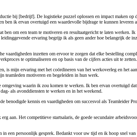
ctie bij [bedrijf]. De logistieke puzzel oplossen en impact maken op de
eiten ben ik ervan overtuigd een waardevolle bijdrage te kunnen leveren 
taat ben om een team te motiveren en resultaatgericht te laten werken. Ik
leidinggevende ervaring begrijp ik als geen ander hoe belangrijk de in
he vaardigheden inzetten om ervoor te zorgen dat elke bestelling complee
rkproces te optimaliseren en op basis van de cijfers acties uit te zetten.
en, is mijn ervaring met het coördineren van het werkoverleg en het aan
n teamleden motiveren en begeleiden in hun werk.
e omgeving waarin ik zou komen te werken. Ik ben ervan overtuigd dat 
 dag- als avonddiensten te werken en in het weekend.
n de benodigde kennis en vaardigheden om succesvol als Teamleider Pro
ok erg aan. Het competitieve startsalaris, de goede secundaire arbeidsv
ten in een persoonlijk gesprek. Bedankt voor uw tijd en ik hoop snel van 