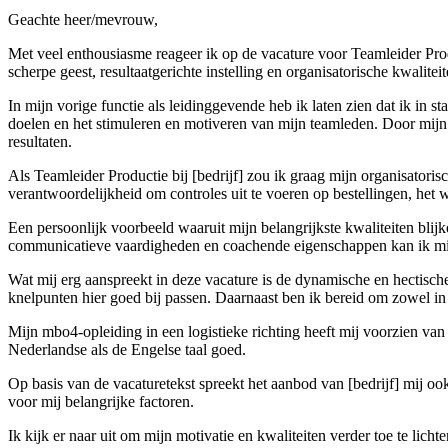
Geachte heer/mevrouw,
Met veel enthousiasme reageer ik op de vacature voor Teamleider Produ
scherpe geest, resultaatgerichte instelling en organisatorische kwalit
In mijn vorige functie als leidinggevende heb ik laten zien dat ik in s
doelen en het stimuleren en motiveren van mijn teamleden. Door mijn 
resultaten.
Als Teamleider Productie bij [bedrijf] zou ik graag mijn organisatorisc
verantwoordelijkheid om controles uit te voeren op bestellingen, het we
Een persoonlijk voorbeeld waaruit mijn belangrijkste kwaliteiten blijk
communicatieve vaardigheden en coachende eigenschappen kan ik mij
Wat mij erg aanspreekt in deze vacature is de dynamische en hectisch
knelpunten hier goed bij passen. Daarnaast ben ik bereid om zowel in
Mijn mbo4-opleiding in een logistieke richting heeft mij voorzien va
Nederlandse als de Engelse taal goed.
Op basis van de vacaturetekst spreekt het aanbod van [bedrijf] mij o
voor mij belangrijke factoren.
Ik kijk er naar uit om mijn motivatie en kwaliteiten verder toe te lich