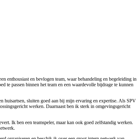
 een enthousiast en bevlogen team, waar behandeling en begeleiding in
oed te passen binnen het team en een waardevolle bijdrage te kunnen
uisartsen, sluiten goed aan bij mijn ervaring en expertise. Als SPV
ossingsgericht werken. Daarnaast ben ik sterk in omgevingsgericht
 levert. Ik ben een teamspeler, maar kan ook goed zelfstandig werken.
netwerk.
erd organiseren en beschik ik over een groot intern netwerk van