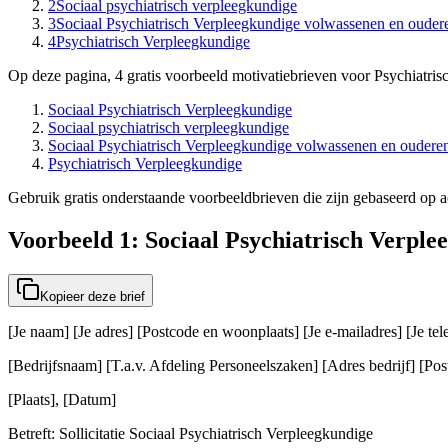
2
Sociaal psychiatrisch verpleegkundige
3
Sociaal Psychiatrisch Verpleegkundige volwassenen en ouder
4
Psychiatrisch Verpleegkundige
Op deze pagina, 4 gratis voorbeeld motivatiebrieven voor Psychiatris
Sociaal Psychiatrisch Verpleegkundige
Sociaal psychiatrisch verpleegkundige
Sociaal Psychiatrisch Verpleegkundige volwassenen en oudere
Psychiatrisch Verpleegkundige
Gebruik gratis onderstaande voorbeeldbrieven die zijn gebaseerd op ac
Voorbeeld 1: Sociaal Psychiatrisch Verple
Kopieer deze brief
[Je naam] [Je adres] [Postcode en woonplaats] [Je e-mailadres] [Je t
[Bedrijfsnaam] [T.a.v. Afdeling Personeelszaken] [Adres bedrijf] [Post
[Plaats], [Datum]
Betreft: Sollicitatie Sociaal Psychiatrisch Verpleegkundige