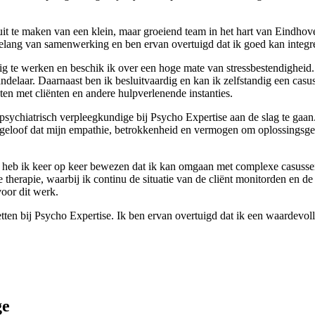
it te maken van een klein, maar groeiend team in het hart van Eindhoven
belang van samenwerking en ben ervan overtuigd dat ik goed kan integre
ndig te werken en beschik ik over een hoge mate van stressbestendighei
ndelaar. Daarnaast ben ik besluitvaardig en kan ik zelfstandig een cas
ten met cliënten en andere hulpverlenende instanties.
sychiatrisch verpleegkundige bij Psycho Expertise aan de slag te gaan.
geloof dat mijn empathie, betrokkenheid en vermogen om oplossingsgeric
ge heb ik keer op keer bewezen dat ik kan omgaan met complexe casusse
ve therapie, waarbij ik continu de situatie van de cliënt monitorden en
voor dit werk.
zetten bij Psycho Expertise. Ik ben ervan overtuigd dat ik een waardevol
ge