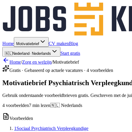
Home
CV maken
Blog
Motivatiebrief
Start gratis
🇳🇱
Nederland
·
Nederlands
Home
/
Zorg en welzijn
/
Motivatiebrief
Gratis · Gebaseerd op actuele vacatures · 4 voorbeelden
Motivatiebrief Psychiatrisch Verpleegkun
Gebruik onderstaande voorbeeldbrieven gratis. Geschreven met de jui
4 voorbeelden
7 min lezen
🇳🇱 Nederlands
Voorbeelden
1
Sociaal Psychiatrisch Verpleegkundige