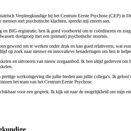
ychiatrisch Verpleegkundige bij het Centrum Eerste Psychose (CEP) in 
nge mensen met psychotische klachten, spreekt mij enorm aan.
g en BIG-registratie, ben ik goed voorbereid om te coördineren en zorg
olwassen doelgroep met een (primair) psychotische stoornis.
 ben gewend om te werken onder druk en kan goed relativeren, wat essenti
altijd op zoek naar nieuwe en innovatieve benaderingen om hen te helpe
ikkelen en uitvoeren van nieuw zorgaanbod. Ik ben altijd gedreven om b
kkelen.
en prettige werkomgeving die jullie bieden aan jullie collega’s. Ik gelo
 binnen het team van het Centrum Eerste Psychose.
hikbaar voor een gesprek. Ik kijk uit naar de mogelijkheid om mijn ent
egkundige