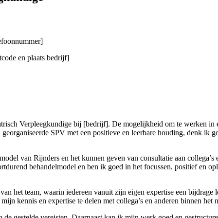
elefoonnummer]
code en plaats bedrijf]
trisch Verpleegkundige bij [bedrijf]. De mogelijkheid om te werken in
d georganiseerde SPV met een positieve en leerbare houding, denk ik g
van Rijnders en het kunnen geven van consultatie aan collega’s en h
rtdurend behandelmodel en ben ik goed in het focussen, positief en opl
 van het team, waarin iedereen vanuit zijn eigen expertise een bijdrage
ijn kennis en expertise te delen met collega’s en anderen binnen het 
 de gestelde vereisten. Daarnaast kan ik mijn werk goed en gestructure