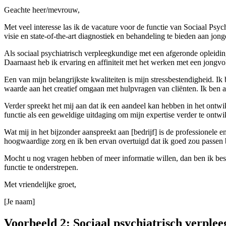
Geachte heer/mevrouw,
Met veel interesse las ik de vacature voor de functie van Sociaal Ps
visie en state-of-the-art diagnostiek en behandeling te bieden aan jo
Als sociaal psychiatrisch verpleegkundige met een afgeronde opleidin
Daarnaast heb ik ervaring en affiniteit met het werken met een jongv
Een van mijn belangrijkste kwaliteiten is mijn stressbestendigheid. Ik
waarde aan het creatief omgaan met hulpvragen van cliënten. Ik ben 
Verder spreekt het mij aan dat ik een aandeel kan hebben in het ontw
functie als een geweldige uitdaging om mijn expertise verder te ontwi
Wat mij in het bijzonder aanspreekt aan [bedrijf] is de professionele 
hoogwaardige zorg en ik ben ervan overtuigd dat ik goed zou passen
Mocht u nog vragen hebben of meer informatie willen, dan ben ik besc
functie te onderstrepen.
Met vriendelijke groet,
[Je naam]
Voorbeeld 2: Sociaal psychiatrisch verple