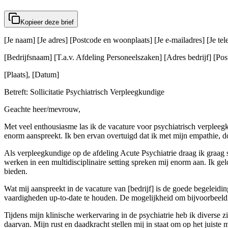
Kopieer deze brief
[Je naam] [Je adres] [Postcode en woonplaats] [Je e-mailadres] [Je t
[Bedrijfsnaam] [T.a.v. Afdeling Personeelszaken] [Adres bedrijf] [Post
[Plaats], [Datum]
Betreft: Sollicitatie Psychiatrisch Verpleegkundige
Geachte heer/mevrouw,
Met veel enthousiasme las ik de vacature voor psychiatrisch verpleegku
enorm aanspreekt. Ik ben ervan overtuigd dat ik met mijn empathie, 
Als verpleegkundige op de afdeling Acute Psychiatrie draag ik graag
werken in een multidisciplinaire setting spreken mij enorm aan. Ik g
bieden.
Wat mij aanspreekt in de vacature van [bedrijf] is de goede begeleidi
vaardigheden up-to-date te houden. De mogelijkheid om bijvoorbeeld d
Tijdens mijn klinische werkervaring in de psychiatrie heb ik diverse 
daarvan. Mijn rust en daadkracht stellen mij in staat om op het juist