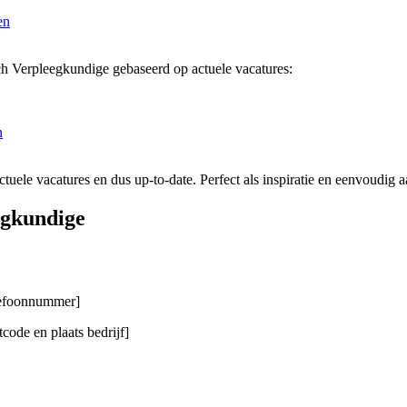
en
ch Verpleegkundige gebaseerd op actuele vacatures:
n
tuele vacatures en dus up-to-date. Perfect als inspiratie en eenvoudig a
egkundige
elefoonnummer]
code en plaats bedrijf]