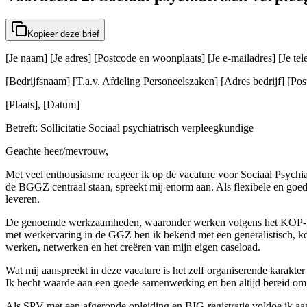
Kopieer deze brief
[Je naam] [Je adres] [Postcode en woonplaats] [Je e-mailadres] [Je t
[Bedrijfsnaam] [T.a.v. Afdeling Personeelszaken] [Adres bedrijf] [Post
[Plaats], [Datum]
Betreft: Sollicitatie Sociaal psychiatrisch verpleegkundige
Geachte heer/mevrouw,
Met veel enthousiasme reageer ik op de vacature voor Sociaal Psychia
de BGGZ centraal staan, spreekt mij enorm aan. Als flexibele en goe
leveren.
De genoemde werkzaamheden, waaronder werken volgens het KOP-model 
met werkervaring in de GGZ ben ik bekend met een generalistisch, ko
werken, netwerken en het creëren van mijn eigen caseload.
Wat mij aanspreekt in deze vacature is het zelf organiserende karakter
Ik hecht waarde aan een goede samenwerking en ben altijd bereid om m
Als SPV met een afgeronde opleiding en BIG-registratie voldoe ik aan