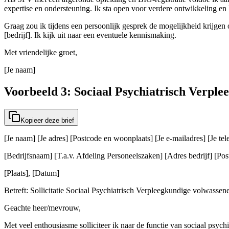
expertise en ondersteuning. Ik sta open voor verdere ontwikkeling en 
Graag zou ik tijdens een persoonlijk gesprek de mogelijkheid krijgen o
[bedrijf]. Ik kijk uit naar een eventuele kennismaking.
Met vriendelijke groet,
[Je naam]
Voorbeeld 3: Sociaal Psychiatrisch Verpl
Kopieer deze brief
[Je naam] [Je adres] [Postcode en woonplaats] [Je e-mailadres] [Je t
[Bedrijfsnaam] [T.a.v. Afdeling Personeelszaken] [Adres bedrijf] [Post
[Plaats], [Datum]
Betreft: Sollicitatie Sociaal Psychiatrisch Verpleegkundige volwasse
Geachte heer/mevrouw,
Met veel enthousiasme solliciteer ik naar de functie van sociaal psyc