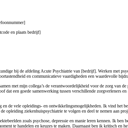
elefoonnummer]
code en plaats bedrijf]
ndige bij de afdeling Acute Psychiatrie van [bedrijf]. Werken met psychi
doortastendheid en communicatieve vaardigheden een waardevolle bijdra
 samen met mijn collega’s de verantwoordelijkheid voor de zorg van de
eloof dat een goede samenwerking tussen verschillende zorgverleners en
ng en de vele opleidings- en ontwikkelingsmogelijkheden. Ik vind het be
e opleiding ziekenhuispsychiatrie te volgen en deel te nemen aan proj
ziektebeelden zoals psychose, depressie en manie leren kennen. Ik ben 
e moment te handelen en keuzes te maken. Daarnaast ben ik kritisch en h