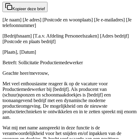
Kopieer deze brief
[Je naam] [Je adres] [Postcode en woonplaats] [Je e-mailadres] [Je
telefoonnummer]
[Bedrijfsnaam] [T.a.v. Afdeling Personeelszaken] [Adres bedrijf]
[Postcode en plaats bedrijf]
[Plaats], [Datum]
Betreft: Sollicitatie Productiemedewerker
Geachte heer/mevrouw,
Met veel enthousiasme reageer ik op de vacature voor
Productiemedewerker bij [bedrijf]. Als producent van
(schuur)sponzen en schoonmaakdoekjes is [bedrijf] een
toonaangevend bedrijf met een dynamische moderne
productieomgeving. De mogelijkheid om de nieuwste
productietechnieken te ontwikkelen en in te zetten spreekt mij enorm
aan.
Wat mij met name aanspreekt in deze functie is de
verantwoordelijkheid voor het snijden en/of inpakken van de
sponzen en doekjes. Ik hecht veel waarde aan een positieve