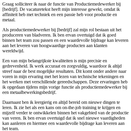
Graag solliciteer ik naar de functie van Productiemedewerker bij
[bedrijf]. De vacaturetekst heeft mijn interesse gewekt, omdat ik
affiniteit heb met techniek en een passie heb voor productie en
metaal.
Als productiemedewerker bij [bedrijf] zal mijn rol bestaan uit het
produceren van bladveren. Ik ben ervan overtuigd dat ik goed
binnen het team zou passen en een waardevolle bijdrage kan leveren
aan het leveren van hoogwaardige producten aan klanten
wereldwijd.
Een van mijn belangrijkste kwaliteiten is mijn precisie en
gedrevenheid. Ik werk accuraat en zorgvuldig, waardoor ik altijd
streef naar de best mogelijke resultaten. Dit komt onder andere naar
voren in mijn ervaring met het lezen van technische tekeningen en
het werken met verschillende gereedschappen. Deze ervaringen heb
ik opgedaan tijdens mijn vorige functie als productiemedewerker bij
een metaalbewerkingsbedrijf.
Daarnaast ben ik leergierig en altijd bereid om nieuwe dingen te
leren. Ik zie het als een kans om on-the-job training te krijgen en
mijzelf verder te ontwikkelen binnen het vakgebied van de productie
van veren. Ik ben ervan overtuigd dat ik snel nieuwe vaardigheden
kan aanleren en hiermee een waardevolle bijdrage kan leveren aan
het team.