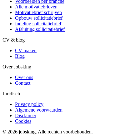
Voorbeelden per branche
Alle motivatiebrieven
Motivatiebrief schrijven
Opbouw sollicitatiebrief
Indeling sollicitatiebrief
Afsluiting sollicitatiebrief
CV & blog
CV maken
Blog
Over Jobsking
Over ons
Contact
Juridisch
Privacy policy
Algemene voorwaarden
Disclaimer
Cookies
©
2026
jobsking.
Alle rechten voorbehouden.