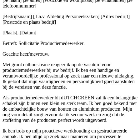
[Je naam] [Je adres] [Postcode en woonplaats] [Je e-mailadres] [Je
telefoonnummer]
[Bedrijfsnaam] [T.a.v. Afdeling Personeelszaken] [Adres bedrijf]
[Postcode en plaats bedrijf]
[Plaats], [Datum]
Betreft: Sollicitatie Productiemedewerker
Geachte heer/mevrouw,
Met groot enthousiasme reageer ik op de vacature voor
productiemedewerker bij uw bedrijf. Ik ben een handige en
verantwoordelijke professional op zoek naar een nieuwe uitdaging.
Ik geloof dat mijn vaardigheden en persoonlijkheid goed aansluiten
bij de vereisten van deze functie.
Als productiemedewerker bij dUTCHCREEN zal ik een belangrijke
schakel zijn binnen een klein en sterk team. Ik ben goed bekend met
de ambachtelijke bouw van houten en aluminium producten. Mijn
oog voor detail zorgt ervoor dat ik secuur werk en zorg dat de
stoffering van de producten perfect wordt uitgevoerd.
Ik ben trots op mijn proactieve werkhouding en gestructureerde
aanpak. Ik ben altijd op zoek naar manieren om processen te