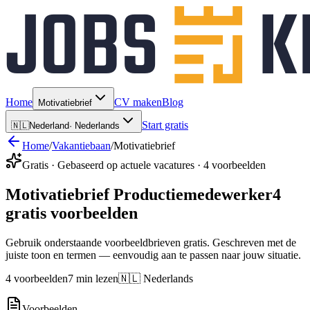
Home
CV maken
Blog
Motivatiebrief
Start gratis
🇳🇱
Nederland
·
Nederlands
Home
/
Vakantiebaan
/
Motivatiebrief
Gratis · Gebaseerd op actuele vacatures · 4 voorbeelden
Motivatiebrief Productiemedewerker
4
gratis voorbeelden
Gebruik onderstaande voorbeeldbrieven gratis. Geschreven met de
juiste toon en termen — eenvoudig aan te passen naar jouw situatie.
4 voorbeelden
7 min lezen
🇳🇱 Nederlands
Voorbeelden