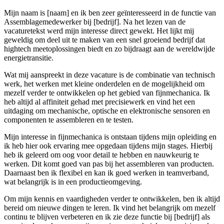
Mijn naam is [naam] en ik ben zeer geïnteresseerd in de functie van
Assemblagemedewerker bij [bedrijf]. Na het lezen van de
vacaturetekst werd mijn interesse direct gewekt. Het lijkt mij
geweldig om deel uit te maken van een snel groeiend bedrijf dat
hightech meetoplossingen biedt en zo bijdraagt aan de wereldwijde
energietransitie.
Wat mij aanspreekt in deze vacature is de combinatie van technisch
werk, het werken met kleine onderdelen en de mogelijkheid om
mezelf verder te ontwikkelen op het gebied van fijnmechanica. Ik
heb altijd al affiniteit gehad met precisiewerk en vind het een
uitdaging om mechanische, optische en elektronische sensoren en
componenten te assembleren en te testen.
Mijn interesse in fijnmechanica is ontstaan tijdens mijn opleiding en
ik heb hier ook ervaring mee opgedaan tijdens mijn stages. Hierbij
heb ik geleerd om oog voor detail te hebben en nauwkeurig te
werken. Dit komt goed van pas bij het assembleren van producten.
Daarnaast ben ik flexibel en kan ik goed werken in teamverband,
wat belangrijk is in een productieomgeving.
Om mijn kennis en vaardigheden verder te ontwikkelen, ben ik altijd
bereid om nieuwe dingen te leren. Ik vind het belangrijk om mezelf
continu te blijven verbeteren en ik zie deze functie bij [bedrijf] als