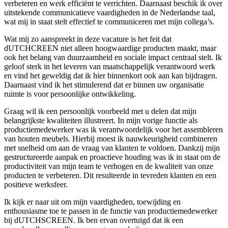
verbeteren en werk efficiënt te verrichten. Daarnaast beschik ik over
uitstekende communicatieve vaardigheden in de Nederlandse taal,
wat mij in staat stelt effectief te communiceren met mijn collega’s.
Wat mij zo aanspreekt in deze vacature is het feit dat
dUTCHCREEN niet alleen hoogwaardige producten maakt, maar
ook het belang van duurzaamheid en sociale impact centraal stelt. Ik
geloof sterk in het leveren van maatschappelijk verantwoord werk
en vind het geweldig dat ik hier binnenkort ook aan kan bijdragen.
Daarnaast vind ik het stimulerend dat er binnen uw organisatie
ruimte is voor persoonlijke ontwikkeling.
Graag wil ik een persoonlijk voorbeeld met u delen dat mijn
belangrijkste kwaliteiten illustreert. In mijn vorige functie als
productiemedewerker was ik verantwoordelijk voor het assembleren
van houten meubels. Hierbij moest ik nauwkeurigheid combineren
met snelheid om aan de vraag van klanten te voldoen. Dankzij mijn
gestructureerde aanpak en proactieve houding was ik in staat om de
productiviteit van mijn team te verhogen en de kwaliteit van onze
producten te verbeteren. Dit resulteerde in tevreden klanten en een
positieve werksfeer.
Ik kijk er naar uit om mijn vaardigheden, toewijding en
enthousiasme toe te passen in de functie van productiemedewerker
bij dUTCHSCREEN. Ik ben ervan overtuigd dat ik een