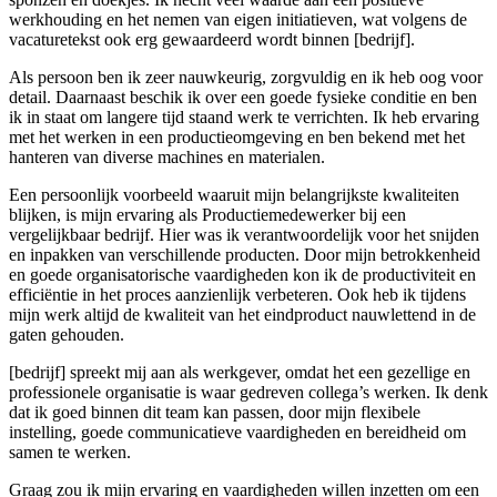
werkhouding en het nemen van eigen initiatieven, wat volgens de
vacaturetekst ook erg gewaardeerd wordt binnen [bedrijf].
Als persoon ben ik zeer nauwkeurig, zorgvuldig en ik heb oog voor
detail. Daarnaast beschik ik over een goede fysieke conditie en ben
ik in staat om langere tijd staand werk te verrichten. Ik heb ervaring
met het werken in een productieomgeving en ben bekend met het
hanteren van diverse machines en materialen.
Een persoonlijk voorbeeld waaruit mijn belangrijkste kwaliteiten
blijken, is mijn ervaring als Productiemedewerker bij een
vergelijkbaar bedrijf. Hier was ik verantwoordelijk voor het snijden
en inpakken van verschillende producten. Door mijn betrokkenheid
en goede organisatorische vaardigheden kon ik de productiviteit en
efficiëntie in het proces aanzienlijk verbeteren. Ook heb ik tijdens
mijn werk altijd de kwaliteit van het eindproduct nauwlettend in de
gaten gehouden.
[bedrijf] spreekt mij aan als werkgever, omdat het een gezellige en
professionele organisatie is waar gedreven collega’s werken. Ik denk
dat ik goed binnen dit team kan passen, door mijn flexibele
instelling, goede communicatieve vaardigheden en bereidheid om
samen te werken.
Graag zou ik mijn ervaring en vaardigheden willen inzetten om een