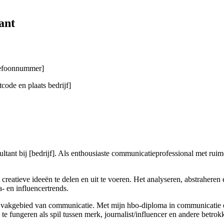
ant
elefoonnummer]
code en plaats bedrijf]
nt bij [bedrijf]. Als enthousiaste communicatieprofessional met ruime e
 creatieve ideeën te delen en uit te voeren. Het analyseren, abstraheren
a- en influencertrends.
et vakgebied van communicatie. Met mijn hbo-diploma in communicatie 
 fungeren als spil tussen merk, journalist/influencer en andere betrok