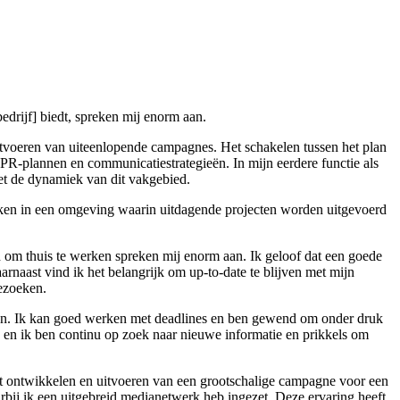
edrijf] biedt, spreken mij enorm aan.
itvoeren van uiteenlopende campagnes. Het schakelen tussen het plan
e PR-plannen en communicatiestrategieën. In mijn eerdere functie als
t de dynamiek van dit vakgebied.
rken in een omgeving waarin uitdagende projecten worden uitgevoerd
d om thuis te werken spreken mij enorm aan. Ik geloof dat een goede
aarnaast vind ik het belangrijk om up-to-date te blijven met mijn
bezoeken.
nomen. Ik kan goed werken met deadlines en ben gewend om onder druk
d en ik ben continu op zoek naar nieuwe informatie en prikkels om
het ontwikkelen en uitvoeren van een grootschalige campagne voor een
bij ik een uitgebreid medianetwerk heb ingezet. Deze ervaring heeft