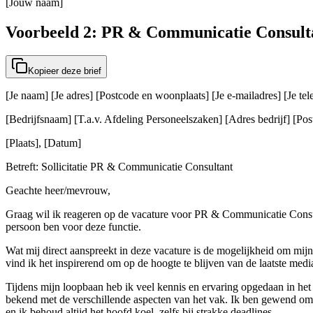
[Jouw naam]
Voorbeeld 2: PR & Communicatie Consult
Kopieer deze brief
[Je naam] [Je adres] [Postcode en woonplaats] [Je e-mailadres] [Je t
[Bedrijfsnaam] [T.a.v. Afdeling Personeelszaken] [Adres bedrijf] [Post
[Plaats], [Datum]
Betreft: Sollicitatie PR & Communicatie Consultant
Geachte heer/mevrouw,
Graag wil ik reageren op de vacature voor PR & Communicatie Consulta
persoon ben voor deze functie.
Wat mij direct aanspreekt in deze vacature is de mogelijkheid om mijn
vind ik het inspirerend om op de hoogte te blijven van de laatste medi
Tijdens mijn loopbaan heb ik veel kennis en ervaring opgedaan in h
bekend met de verschillende aspecten van het vak. Ik ben gewend om te
en ik behoud altijd het hoofd koel, zelfs bij strakke deadlines.