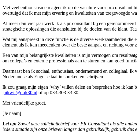
Met veel enthousiasme reageer ik op de vacature voor pr-consultant b
overtuigd dat ik met mijn ervaring en kwaliteiten van toegevoegde waa
Al meer dan vier jaar werk ik als pr-consultant bij een gerenommeerd
strategische oplossingen die aansluiten bij de doelen van de klant. Taa
Wat mij aanspreekt in deze functie is de diverse werkzaamheden die 
element als ik kan meedenken over de beste aanpak en richting voor zo
Een van mijn belangrijkste kwaliteiten is mijn vermogen om resultaatge
om collega’s en externe professionals aan te sturen en kan goed funct
Daarnaast ben ik sociaal, enthousiast, ondernemend en collegiaal. 
Nederlandse als Engelse taal in spreken en schrijven.
Ik zou graag mijn eigen ‘why’ willen delen en bespreken hoe ik kan 
jaikwil@dok30.nl
of op 033-303 33 30.
Met vriendelijke groet,
[Je naam]
Let op:
Zowel deze sollicitatiebrief voor PR Consultant als alle andere
ieders situatie zijn onze brieven langer dan gebruikelijk, gebruik dus 