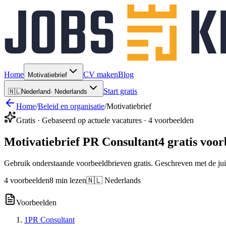
Home
CV maken
Blog
Motivatiebrief
Start gratis
🇳🇱
Nederland
·
Nederlands
Home
/
Beleid en organisatie
/
Motivatiebrief
Gratis · Gebaseerd op actuele vacatures · 4 voorbeelden
Motivatiebrief PR Consultant
4 gratis voo
Gebruik onderstaande voorbeeldbrieven gratis. Geschreven met de jui
4 voorbeelden
8 min lezen
🇳🇱 Nederlands
Voorbeelden
1
PR Consultant