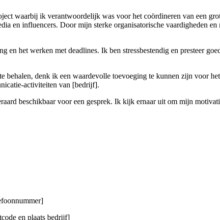
project waarbij ik verantwoordelijk was voor het coördineren van een 
dia en influencers. Door mijn sterke organisatorische vaardigheden en
 en het werken met deadlines. Ik ben stressbestendig en presteer goed
 te behalen, denk ik een waardevolle toevoeging te kunnen zijn voor het
atie-activiteiten van [bedrijf].
aard beschikbaar voor een gesprek. Ik kijk ernaar uit om mijn motivatie 
elefoonnummer]
code en plaats bedrijf]