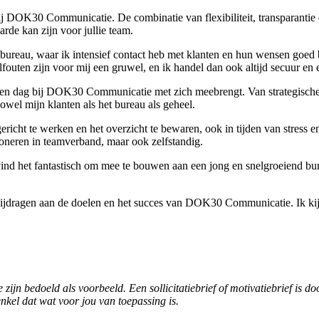
ij DOK30 Communicatie. De combinatie van flexibiliteit, transparantie 
rde kan zijn voor jullie team.
 bureau, waar ik intensief contact heb met klanten en hun wensen goed
lfouten zijn voor mij een gruwel, en ik handel dan ook altijd secuur en e
een dag bij DOK30 Communicatie met zich meebrengt. Van strategische v
wel mijn klanten als het bureau als geheel.
richt te werken en het overzicht te bewaren, ook in tijden van stress e
ioneren in teamverband, maar ook zelfstandig.
Ik vind het fantastisch om mee te bouwen aan een jong en snelgroeien
bijdragen aan de doelen en het succes van DOK30 Communicatie. Ik kij
 zijn bedoeld als voorbeeld. Een sollicitatiebrief of motivatiebrief is 
enkel dat wat voor jou van toepassing is.