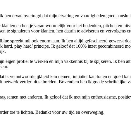
. Ik ben ervan overtuigd dat mijn ervaring en vaardigheden goed aansluit
r klanten en ben je verantwoordelijk voor het bedenken, pitchen en uit
ansen te signaleren voor klanten, hen daarin te adviseren en vervolgens
lue spreekt mij ook enorm aan. Ik ben altijd gefascineerd geweest door
rk hard, play hard’ principe. Ik geloof dat 100% inzet gecombineerd m
ijk.
n eigen profiel te werken en mijn vakkennis bij te spijkeren. Ik ben al
seur.
n dat ik verantwoordelijkheid kan nemen, initiatief kan tonen en goed
 netwerk verder uit te breiden. Bovendien heb ik goede schriftelijke 
aag samen met anderen. Ik geloof dat ik met mijn enthousiasme, positi
erder toe te lichten. Bedankt voor uw tijd en overweging.