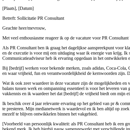
[Plaats], [Datum]
Betreft: Sollicitatie PR Consultant
Geachte heer/mevrouw,
Met veel enthousiasme reageer ik op de vacature voor PR Consultant bi
Als PR Consultant ben ik graag het dagelijkse aanspreekpunt voor kl
en de executie is voor mij een uitdaging waar ik energie van krijg. Ik
Communicatieadviseur heb ik ervaring opgedaan in het ontwikkelen 
Bij [bedrijf] werken voor bekende merken, zoals adidas, Coca-Cola,
en waar vrijheid, fun en verantwoordelijkheid de kernwoorden zijn. Dit 
Wat ik ook zeer waardeer in deze vacature zijn de mogelijkheden en v
balans tussen werk en ontspanning essentieel is voor het leveren van go
vakkennis en ik waardeer het dat [bedrijf] de vrijheid biedt om mijn e
Ik beschik over 4 jaar relevante ervaring op het gebied van pr & co
te presteren. Mijn medianetwerk is waardevol en ik ben altijd op zoe
mezelf te blijven ontwikkelen binnen het vakgebied.
[Voorbeeld van persoonlijk kwaliteit: als PR Consultant heb ik een g
bekend merk. Ik heb hierbij nauw samengewerkt met verschillende inte