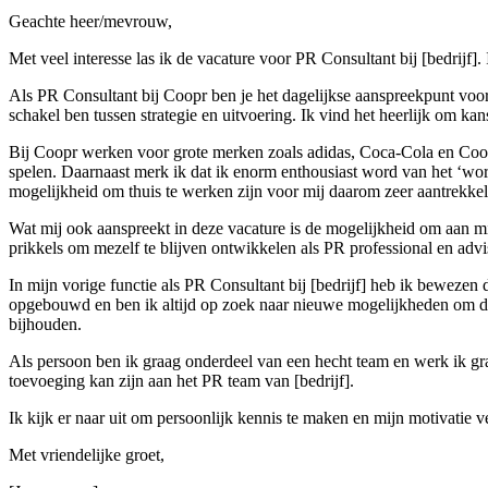
Geachte heer/mevrouw,
Met veel interesse las ik de vacature voor PR Consultant bij [bedrijf]
Als PR Consultant bij Coopr ben je het dagelijkse aanspreekpunt voo
schakel ben tussen strategie en uitvoering. Ik vind het heerlijk om k
Bij Coopr werken voor grote merken zoals adidas, Coca-Cola en Coolb
spelen. Daarnaast merk ik dat ik enorm enthousiast word van het ‘wo
mogelijkheid om thuis te werken zijn voor mij daarom zeer aantrekkel
Wat mij ook aanspreekt in deze vacature is de mogelijkheid om aan mij
prikkels om mezelf te blijven ontwikkelen als PR professional en advi
In mijn vorige functie als PR Consultant bij [bedrijf] heb ik beweze
opgebouwd en ben ik altijd op zoek naar nieuwe mogelijkheden om dit
bijhouden.
Als persoon ben ik graag onderdeel van een hecht team en werk ik gr
toevoeging kan zijn aan het PR team van [bedrijf].
Ik kijk er naar uit om persoonlijk kennis te maken en mijn motivatie v
Met vriendelijke groet,