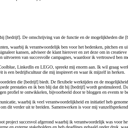
j [bedrijf]. De omschrijving van de functie en de mogelijkheden die [b
anten, waarbij ik verantwoordelijk ben voor het bedenken, pitchen en u
 signaleer kansen, adviseer de klant hierover en zet deze om in creatiev
en uitvoeren van succesvolle campagnes, waardoor ik vertrouwd ben me
 Coolblue, LinkedIn en LEGO, spreekt mij enorm aan. Ik wil graag we
is een bedrijfscultuur die mij inspireert en waar ik mijzelf in herken.
oordelen die [bedrijf] biedt. De flexibele werktijden en de mogelijkhei
ede prestaties en ik ben blij dat dit bij [bedrijf] wordt gestimuleerd. D
igen profiel te ontwikkelen, bijvoorbeeld door te bloggen en events te 
mmunicatie, waarbij ik veel verantwoordelijkheid en initiatief heb ge
k om dit verder uit te breiden. Samenwerken is voor mij vanzelfspreken
root project succesvol afgerond waarbij ik verantwoordelijk was voor 
rne en externe stakeholders en heb deadlines gehaald onder druk, waar