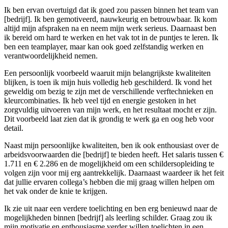
Ik ben ervan overtuigd dat ik goed zou passen binnen het team van
[bedrijf]. Ik ben gemotiveerd, nauwkeurig en betrouwbaar. Ik kom
altijd mijn afspraken na en neem mijn werk serieus. Daarnaast ben
ik bereid om hard te werken en het vak tot in de puntjes te leren. Ik
ben een teamplayer, maar kan ook goed zelfstandig werken en
verantwoordelijkheid nemen.
Een persoonlijk voorbeeld waaruit mijn belangrijkste kwaliteiten
blijken, is toen ik mijn huis volledig heb geschilderd. Ik vond het
geweldig om bezig te zijn met de verschillende verftechnieken en
kleurcombinaties. Ik heb veel tijd en energie gestoken in het
zorgvuldig uitvoeren van mijn werk, en het resultaat mocht er zijn.
Dit voorbeeld laat zien dat ik grondig te werk ga en oog heb voor
detail.
Naast mijn persoonlijke kwaliteiten, ben ik ook enthousiast over de
arbeidsvoorwaarden die [bedrijf] te bieden heeft. Het salaris tussen €
1.711 en € 2.286 en de mogelijkheid om een schildersopleiding te
volgen zijn voor mij erg aantrekkelijk. Daarnaast waardeer ik het feit
dat jullie ervaren collega’s hebben die mij graag willen helpen om
het vak onder de knie te krijgen.
Ik zie uit naar een verdere toelichting en ben erg benieuwd naar de
mogelijkheden binnen [bedrijf] als leerling schilder. Graag zou ik
mijn motivatie en enthousiasme verder willen toelichten in een