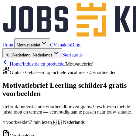
Home
CV maken
Blog
Motivatiebrief
Start gratis
🇳🇱
Nederland
·
Nederlands
Home
/
Industrie en productie
/
Motivatiebrief
Gratis · Gebaseerd op actuele vacatures · 4 voorbeelden
Motivatiebrief Leerling schilder
4 gratis
voorbeelden
Gebruik onderstaande voorbeeldbrieven gratis. Geschreven met de
juiste toon en termen — eenvoudig aan te passen naar jouw situatie.
4 voorbeelden
7 min lezen
🇳🇱 Nederlands
Voorbeelden