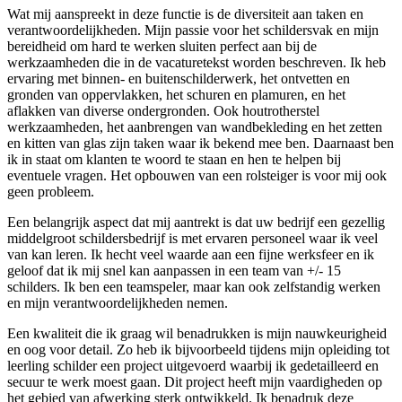
Wat mij aanspreekt in deze functie is de diversiteit aan taken en
verantwoordelijkheden. Mijn passie voor het schildersvak en mijn
bereidheid om hard te werken sluiten perfect aan bij de
werkzaamheden die in de vacaturetekst worden beschreven. Ik heb
ervaring met binnen- en buitenschilderwerk, het ontvetten en
gronden van oppervlakken, het schuren en plamuren, en het
aflakken van diverse ondergronden. Ook houtrotherstel
werkzaamheden, het aanbrengen van wandbekleding en het zetten
en kitten van glas zijn taken waar ik bekend mee ben. Daarnaast ben
ik in staat om klanten te woord te staan en hen te helpen bij
eventuele vragen. Het opbouwen van een rolsteiger is voor mij ook
geen probleem.
Een belangrijk aspect dat mij aantrekt is dat uw bedrijf een gezellig
middelgroot schildersbedrijf is met ervaren personeel waar ik veel
van kan leren. Ik hecht veel waarde aan een fijne werksfeer en ik
geloof dat ik mij snel kan aanpassen in een team van +/- 15
schilders. Ik ben een teamspeler, maar kan ook zelfstandig werken
en mijn verantwoordelijkheden nemen.
Een kwaliteit die ik graag wil benadrukken is mijn nauwkeurigheid
en oog voor detail. Zo heb ik bijvoorbeeld tijdens mijn opleiding tot
leerling schilder een project uitgevoerd waarbij ik gedetailleerd en
secuur te werk moest gaan. Dit project heeft mijn vaardigheden op
het gebied van afwerking sterk ontwikkeld. Ik benadruk deze