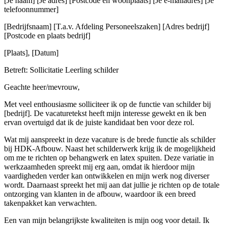
[Je naam] [Je adres] [Postcode en woonplaats] [Je e-mailadres] [Je
telefoonnummer]
[Bedrijfsnaam] [T.a.v. Afdeling Personeelszaken] [Adres bedrijf]
[Postcode en plaats bedrijf]
[Plaats], [Datum]
Betreft: Sollicitatie Leerling schilder
Geachte heer/mevrouw,
Met veel enthousiasme solliciteer ik op de functie van schilder bij
[bedrijf]. De vacaturetekst heeft mijn interesse gewekt en ik ben
ervan overtuigd dat ik de juiste kandidaat ben voor deze rol.
Wat mij aanspreekt in deze vacature is de brede functie als schilder
bij HDK-Afbouw. Naast het schilderwerk krijg ik de mogelijkheid
om me te richten op behangwerk en latex spuiten. Deze variatie in
werkzaamheden spreekt mij erg aan, omdat ik hierdoor mijn
vaardigheden verder kan ontwikkelen en mijn werk nog diverser
wordt. Daarnaast spreekt het mij aan dat jullie je richten op de totale
ontzorging van klanten in de afbouw, waardoor ik een breed
takenpakket kan verwachten.
Een van mijn belangrijkste kwaliteiten is mijn oog voor detail. Ik