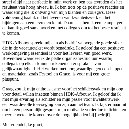
streef altijd naar perfectie in mijn werk en ben pas tevreden als het
resultaat van hoog niveau is. Ik ben trots op de positieve reacties en
waardering die ik ontvang van mijn klanten en collega’s. Deze
voldoening haal ik uit het leveren van kwaliteitswerk en het
bijdragen aan een tevreden klant. Daarnaast ben ik een teamplayer
en kan ik goed samenwerken met collega’s om tot het beste resultaat
te komen.
HDK-Afbouw spreekt mij aan als bedrijf vanwege de goede sfeer
die in de vacaturetekst wordt benadrukt. Ik geloof dat een positieve
werkomgeving essentieel is voor het leveren van goed werk.
Bovendien waardeer ik de platte organisatiestructuur waarbij
collega’s op elkaar kunnen rekenen en er sprake is van
gelijkwaardigheid. Het werken met hoogwaardige gereedschappen
en materialen, zoals Festool en Graco, is voor mij een grote
pluspunt.
Graag zou ik mijn enthousiasme voor het schildersvak en mijn oog
voor detail willen inzetten binnen HDK-Afbouw. Ik geloof dat ik
met mijn ervaring als schilder en mijn passie voor kwaliteitswerk
een waardevolle toevoeging kan zijn aan het team. Ik kijk er naar uit
om in een persoonlijk gesprek mijn motivatie verder toe te lichten en
meer te weten te komen over de mogelijkheden bij [bedrijf].
Met vriendelijke groet,