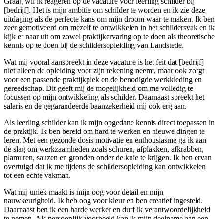
Graag wil ik reageren op de vacature voor leerling schilder bij
[bedrijf]. Het is mijn ambitie om schilder te worden en ik zie deze
uitdaging als de perfecte kans om mijn droom waar te maken. Ik ben
zeer gemotiveerd om mezelf te ontwikkelen in het schildersvak en ik
kijk er naar uit om zowel praktijkervaring op te doen als theoretische
kennis op te doen bij de schildersopleiding van Landstede.
Wat mij vooral aanspreekt in deze vacature is het feit dat [bedrijf]
niet alleen de opleiding voor zijn rekening neemt, maar ook zorgt
voor een passende praktijkplek en de benodigde werkkleding en
gereedschap. Dit geeft mij de mogelijkheid om me volledig te
focussen op mijn ontwikkeling als schilder. Daarnaast spreekt het
salaris en de gegarandeerde baanzekerheid mij ook erg aan.
Als leerling schilder kan ik mijn opgedane kennis direct toepassen in
de praktijk. Ik ben bereid om hard te werken en nieuwe dingen te
leren. Met een gezonde dosis motivatie en enthousiasme ga ik aan
de slag om werkzaamheden zoals schuren, afplakken, afkrabben,
plamuren, sauzen en gronden onder de knie te krijgen. Ik ben ervan
overtuigd dat ik me tijdens de schildersopleiding kan ontwikkelen
tot een echte vakman.
Wat mij uniek maakt is mijn oog voor detail en mijn
nauwkeurigheid. Ik heb oog voor kleur en ben creatief ingesteld.
Daarnaast ben ik een harde werker en durf ik verantwoordelijkheid
te nemen. Als persoonlijk voorbeeld kan ik mijn deelname aan een