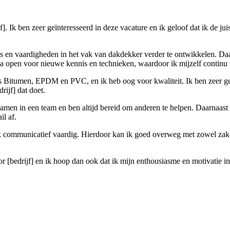
ijf]. Ik ben zeer geïnteresseerd in deze vacature en ik geloof dat ik de 
is en vaardigheden in het vak van dakdekker verder te ontwikkelen. Da
a open voor nieuwe kennis en technieken, waardoor ik mijzelf continu w
als Bitumen, EPDM en PVC, en ik heb oog voor kwaliteit. Ik ben zeer g
rijf] dat doet.
amen in een team en ben altijd bereid om anderen te helpen. Daarnaast b
il af.
 communicatief vaardig. Hierdoor kan ik goed overweg met zowel zakeli
r [bedrijf] en ik hoop dan ook dat ik mijn enthousiasme en motivatie in