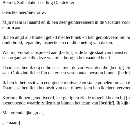
Betreft: Sollicitatie Leerling Dakdekker
Geachte heer/mevrouw,
Mijn naam is [naam] en ik ben zeer geïnteresseerd in de vacature voor
enorm aan.
Ik heb altijd al affiniteit gehad met techniek en ben gemotiveerd om h
onderhoud, reparatie, inspectie en conditiemeting van daken.
Wat mij vooral aanspreekt aan [bedrijf] is de lange staat van dienst 
een organisatie die deze waarden hoog in het vaandel heeft.
Daarnaast ben ik erg enthousiast over de voorwaarden die [bedrijf] b
aan. Ook vind ik het fijn dat er een vast contactpersoon binnen [bedrij
Ik ben in het bezit van een goede motivatie en sta te popelen om aan 
Daarnaast ben ik in het bezit van een rijbewijs en heb ik eigen vervoe
Kortom, ik ben gemotiveerd, leergierig en zie de mogelijkheden bij [
toegevoegde waarde zullen zijn binnen het team van [bedrijf]. Ik kijk e
Met vriendelijke groet,
[Je naam]