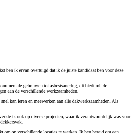
ekst ben ik ervan overtuigd dat ik de juiste kandidaat ben voor deze
monumentale gebouwen tot asbestsanering, dit biedt mij de
ragen aan de verschillende werkzaamheden.
cht snel kan leren en meewerken aan alle dakwerkzaamheden. Als
werkte ik ook op diverse projecten, waar ik verantwoordelijk was voor
akdekkersvak.
kt om op verschillende locaties te werken. Ik ben bereid om een