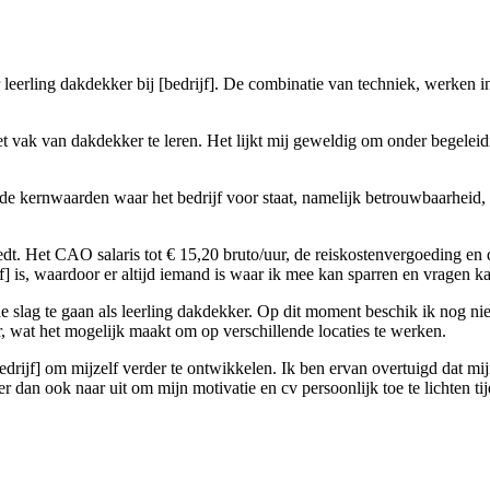
 leerling dakdekker bij [bedrijf]. De combinatie van techniek, werken i
et vak van dakdekker te leren. Het lijkt mij geweldig om onder begeleid
en de kernwaarden waar het bedrijf voor staat, namelijk betrouwbaarheid
iedt. Het CAO salaris tot € 15,20 bruto/uur, de reiskostenvergoeding e
f] is, waardoor er altijd iemand is waar ik mee kan sparren en vragen ka
de slag te gaan als leerling dakdekker. Op dit moment beschik ik nog nie
r, wat het mogelijk maakt om op verschillende locaties te werken.
bedrijf] om mijzelf verder te ontwikkelen. Ik ben ervan overtuigd dat m
r dan ook naar uit om mijn motivatie en cv persoonlijk toe te lichten tij