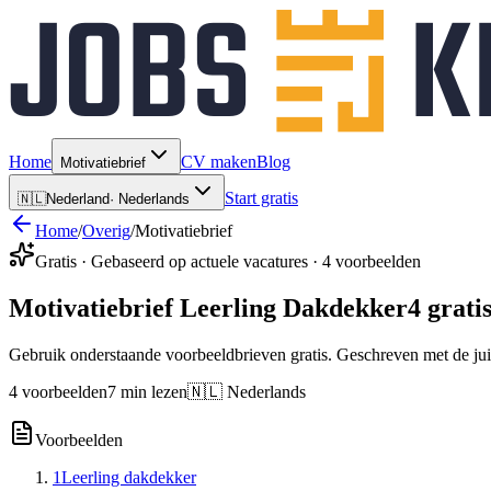
Home
CV maken
Blog
Motivatiebrief
Start gratis
🇳🇱
Nederland
·
Nederlands
Home
/
Overig
/
Motivatiebrief
Gratis · Gebaseerd op actuele vacatures · 4 voorbeelden
Motivatiebrief Leerling Dakdekker
4 grati
Gebruik onderstaande voorbeeldbrieven gratis. Geschreven met de jui
4 voorbeelden
7 min lezen
🇳🇱 Nederlands
Voorbeelden
1
Leerling dakdekker