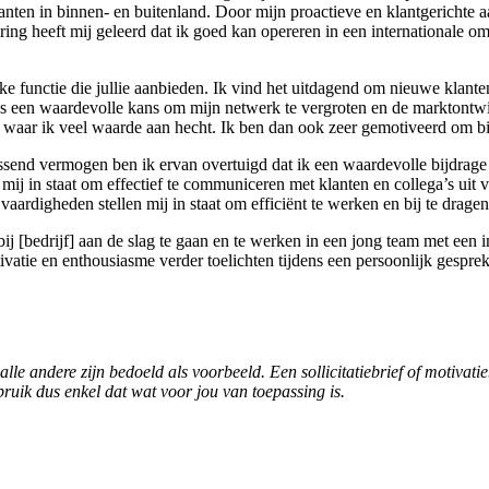
anten in binnen- en buitenland. Door mijn proactieve en klantgerichte a
ring heeft mij geleerd dat ik goed kan opereren in een internationale
e functie die jullie aanbieden. Ik vind het uitdagend om nieuwe klanten
ls een waardevolle kans om mijn netwerk te vergroten en de marktontwi
s waar ik veel waarde aan hecht. Ik ben dan ook zeer gemotiveerd om bij
end vermogen ben ik ervan overtuigd dat ik een waardevolle bijdrage k
j in staat om effectief te communiceren met klanten en collega’s uit v
aardigheden stellen mij in staat om efficiënt te werken en bij te drage
 [bedrijf] aan de slag te gaan en te werken in een jong team met een in
tivatie en enthousiasme verder toelichten tijdens een persoonlijk gesprek
lle andere zijn bedoeld als voorbeeld. Een sollicitatiebrief of motivat
ebruik dus enkel dat wat voor jou van toepassing is.