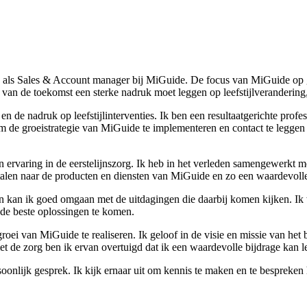
e als Sales & Account manager bij MiGuide. De focus van MiGuide op g
an de toekomst een sterke nadruk moet leggen op leefstijlverandering, 
n de nadruk op leefstijlinterventies. Ik ben een resultaatgerichte profe
ng om de groeistrategie van MiGuide te implementeren en contact te legg
ervaring in de eerstelijnszorg. Ik heb in het verleden samengewerkt me
rtalen naar de producten en diensten van MiGuide en zo een waardevolle
kan ik goed omgaan met de uitdagingen die daarbij komen kijken. Ik w
 de beste oplossingen te komen.
ei van MiGuide te realiseren. Ik geloof in de visie en missie van het 
et de zorg ben ik ervan overtuigd dat ik een waardevolle bijdrage kan 
rsoonlijk gesprek. Ik kijk ernaar uit om kennis te maken en te besprek