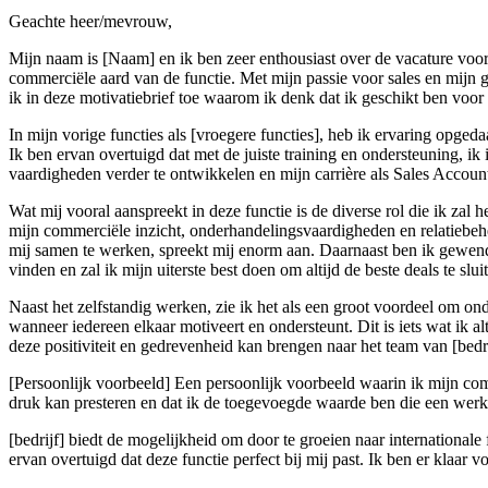
Geachte heer/mevrouw,
Mijn naam is [Naam] en ik ben zeer enthousiast over de vacature voor
commerciële aard van de functie. Met mijn passie voor sales en mijn 
ik in deze motivatiebrief toe waarom ik denk dat ik geschikt ben voor 
In mijn vorige functies als [vroegere functies], heb ik ervaring opged
Ik ben ervan overtuigd dat met de juiste training en ondersteuning, ik
vaardigheden verder te ontwikkelen en mijn carrière als Sales Accou
Wat mij vooral aanspreekt in deze functie is de diverse rol die ik za
mijn commerciële inzicht, onderhandelingsvaardigheden en relatiebehe
mij samen te werken, spreekt mij enorm aan. Daarnaast ben ik gewend
vinden en zal ik mijn uiterste best doen om altijd de beste deals te sl
Naast het zelfstandig werken, zie ik het als een groot voordeel om ond
wanneer iedereen elkaar motiveert en ondersteunt. Dit is iets wat ik 
deze positiviteit en gedrevenheid kan brengen naar het team van [bedri
[Persoonlijk voorbeeld] Een persoonlijk voorbeeld waarin ik mijn comm
druk kan presteren en dat ik de toegevoegde waarde ben die een wer
[bedrijf] biedt de mogelijkheid om door te groeien naar international
ervan overtuigd dat deze functie perfect bij mij past. Ik ben er klaar