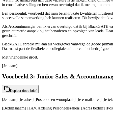
Wat mij zo aanspreekt aan deze vacature is de mogelijkheid om nieuw
in consultative selling en ben ervan overtuigd dat ik met mijn com
Een persoonlijk voorbeeld dat mijn belangrijkste kwaliteiten illustre
succesvolle samenwerking heb kunnen realiseren. Dit bewijst dat ik 
Als Accountmanager ben ik ervan overtuigd dat ik bij BlackGATE va
gestructureerde aanpak bij het benaderen en opvolgen van leads. Daar
geschrift.
BlackGATE spreekt mij aan als werkgever vanwege de goede primaire 
Daarnaast past de flexibele en collegiale cultuur van het bedrijf goed b
Met vriendelijke groet,
[Je naam]
Voorbeeld 3: Junior Sales & Accountmana
Kopieer deze brief
[Je naam] [Je adres] [Postcode en woonplaats] [Je e-mailadres] [Je t
[Bedrijfsnaam] [T.a.v. Afdeling Personeelszaken] [Adres bedrijf] [Post