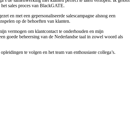
’s de samenwerking met klanten perfect te laten verlopen. Ik geloof
n het sales proces van BlackGATE.
orgezet en met een gepersonaliseerde salescampagne alsnog een
inspelen op de behoeften van klanten.
mijn vermogen om klantcontact te onderhouden en mijn
 een goede beheersing van de Nederlandse taal in zowel woord als
leidingen te volgen en het team van enthousiaste collega’s.