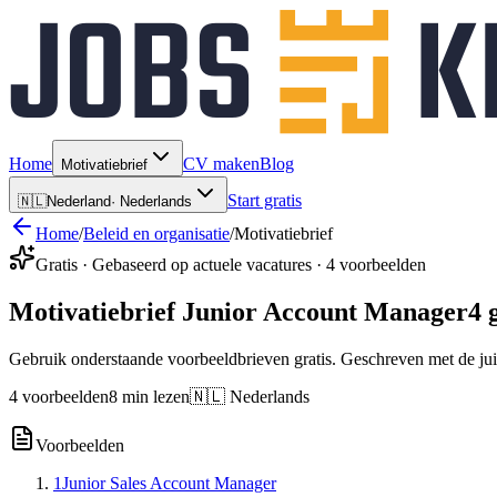
Home
CV maken
Blog
Motivatiebrief
Start gratis
🇳🇱
Nederland
·
Nederlands
Home
/
Beleid en organisatie
/
Motivatiebrief
Gratis · Gebaseerd op actuele vacatures · 4 voorbeelden
Motivatiebrief Junior Account Manager
4 
Gebruik onderstaande voorbeeldbrieven gratis. Geschreven met de jui
4 voorbeelden
8 min lezen
🇳🇱 Nederlands
Voorbeelden
1
Junior Sales Account Manager