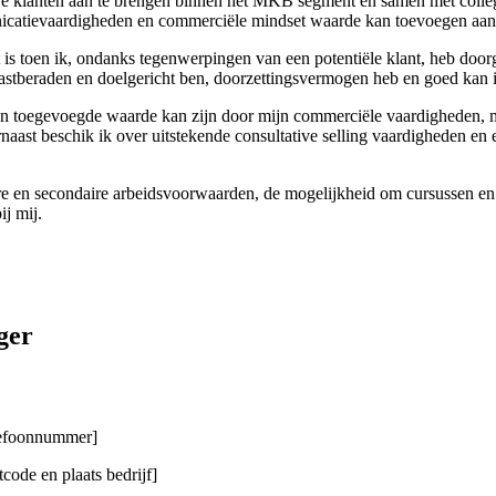
e klanten aan te brengen binnen het MKB segment en samen met collega
municatievaardigheden en commerciële mindset waarde kan toevoegen aa
ert is toen ik, ondanks tegenwerpingen van een potentiële klant, heb do
vastberaden en doelgericht ben, doorzettingsvermogen heb en goed kan 
n toegevoegde waarde kan zijn door mijn commerciële vaardigheden, 
naast beschik ik over uitstekende consultative selling vaardigheden en
en secondaire arbeidsvoorwaarden, de mogelijkheid om cursussen en op
ij mij.
ger
elefoonnummer]
code en plaats bedrijf]