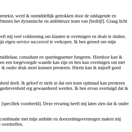
uretekst, werd ik onmiddellijk getrokken door de uitdagende en
binnen het dynamische en ambitieuze team van [bedrijf]. Graag licht
eft mij veel voldoening om klanten te overtuigen en deals te sluiten.
mijn eigen service succesvol te verkopen. Ik ben gereed om mijn
middelaar, consultant en sparringpartner fungeren. Hierdoor kan ik
isten een toegevoegde waarde kan zijn en hen kan overtuigen om met
ik onder druk moet kunnen presteren. Hierin kan ik mijzelf goed
eid deelt. Ik geloof er sterk in dat een team optimaal kan presteren
 en gedrevenheid erg gewaardeerd werden. Ik ben ervan overtuigd dat ik
[specifiek voorbeeld]. Deze ervaring heeft mij laten zien dat ik onder
n in combinatie met mijn ambitie en doorzettingsvermogen maken mij
 overtreffen.