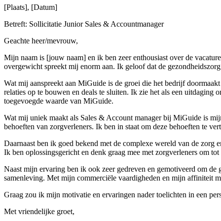
[Plaats], [Datum]
Betreft: Sollicitatie Junior Sales & Accountmanager
Geachte heer/mevrouw,
Mijn naam is [jouw naam] en ik ben zeer enthousiast over de vacatur
overgewicht spreekt mij enorm aan. Ik geloof dat de gezondheidszorg v
Wat mij aanspreekt aan MiGuide is de groei die het bedrijf doormaakt e
relaties op te bouwen en deals te sluiten. Ik zie het als een uitdagi
toegevoegde waarde van MiGuide.
Wat mij uniek maakt als Sales & Account manager bij MiGuide is mijn 
behoeften van zorgverleners. Ik ben in staat om deze behoeften te ve
Daarnaast ben ik goed bekend met de complexe wereld van de zorg en 
Ik ben oplossingsgericht en denk graag mee met zorgverleners om tot
Naast mijn ervaring ben ik ook zeer gedreven en gemotiveerd om de gro
samenleving. Met mijn commerciële vaardigheden en mijn affiniteit m
Graag zou ik mijn motivatie en ervaringen nader toelichten in een pe
Met vriendelijke groet,