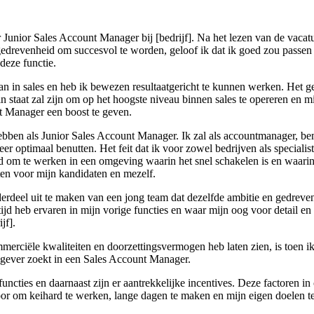
 Junior Sales Account Manager bij [bedrijf]. Na het lezen van de vacat
gedrevenheid om succesvol te worden, geloof ik dat ik goed zou passen 
deze functie.
aan in sales en heb ik bewezen resultaatgericht te kunnen werken. Het ge
 in staat zal zijn om op het hoogste niveau binnen sales te opereren en 
nt Manager een boost te geven.
l hebben als Junior Sales Account Manager. Ik zal als accountmanager, be
er optimaal benutten. Het feit dat ik voor zowel bedrijven als special
 om te werken in een omgeving waarin het snel schakelen is en waarin 
uiten voor mijn kandidaten en mezelf.
erdeel uit te maken van een jong team dat dezelfde ambitie en gedrevenh
altijd heb ervaren in mijn vorige functies en waar mijn oog voor detail
jf].
erciële kwaliteiten en doorzettingsvermogen heb laten zien, is toen ik 
kgever zoekt in een Sales Account Manager.
e functies en daarnaast zijn er aantrekkelijke incentives. Deze factore
 voor om keihard te werken, lange dagen te maken en mijn eigen doelen te