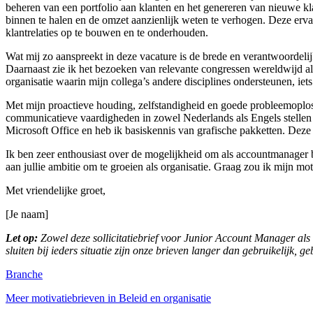
beheren van een portfolio aan klanten en het genereren van nieuwe kl
binnen te halen en de omzet aanzienlijk weten te verhogen. Deze erva
klantrelaties op te bouwen en te onderhouden.
Wat mij zo aanspreekt in deze vacature is de brede en verantwoordelijk
Daarnaast zie ik het bezoeken van relevante congressen wereldwijd a
organisatie waarin mijn collega’s andere disciplines ondersteunen, iet
Met mijn proactieve houding, zelfstandigheid en goede probleemoploss
communicatieve vaardigheden in zowel Nederlands als Engels stellen mi
Microsoft Office en heb ik basiskennis van grafische pakketten. Deze v
Ik ben zeer enthousiast over de mogelijkheid om als accountmanager bij
aan jullie ambitie om te groeien als organisatie. Graag zou ik mijn mo
Met vriendelijke groet,
[Je naam]
Let op:
Zowel deze sollicitatiebrief voor Junior Account Manager als a
sluiten bij ieders situatie zijn onze brieven langer dan gebruikelijk, g
Branche
Meer motivatiebrieven in Beleid en organisatie