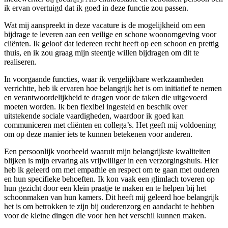
ik ervan overtuigd dat ik goed in deze functie zou passen.
Wat mij aanspreekt in deze vacature is de mogelijkheid om een
bijdrage te leveren aan een veilige en schone woonomgeving voor
cliënten. Ik geloof dat iedereen recht heeft op een schoon en prettig
thuis, en ik zou graag mijn steentje willen bijdragen om dit te
realiseren.
In voorgaande functies, waar ik vergelijkbare werkzaamheden
verrichtte, heb ik ervaren hoe belangrijk het is om initiatief te nemen
en verantwoordelijkheid te dragen voor de taken die uitgevoerd
moeten worden. Ik ben flexibel ingesteld en beschik over
uitstekende sociale vaardigheden, waardoor ik goed kan
communiceren met cliënten en collega’s. Het geeft mij voldoening
om op deze manier iets te kunnen betekenen voor anderen.
Een persoonlijk voorbeeld waaruit mijn belangrijkste kwaliteiten
blijken is mijn ervaring als vrijwilliger in een verzorgingshuis. Hier
heb ik geleerd om met empathie en respect om te gaan met ouderen
en hun specifieke behoeften. Ik kon vaak een glimlach toveren op
hun gezicht door een klein praatje te maken en te helpen bij het
schoonmaken van hun kamers. Dit heeft mij geleerd hoe belangrijk
het is om betrokken te zijn bij ouderenzorg en aandacht te hebben
voor de kleine dingen die voor hen het verschil kunnen maken.