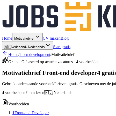
Home
CV maken
Blog
Motivatiebrief
Start gratis
🇳🇱
Nederland
·
Nederlands
Home
/
IT en development
/
Motivatiebrief
Gratis · Gebaseerd op actuele vacatures · 4 voorbeelden
Motivatiebrief Front-end developer
4 grat
Gebruik onderstaande voorbeeldbrieven gratis. Geschreven met de jui
4 voorbeelden
7 min lezen
🇳🇱 Nederlands
Voorbeelden
1
Front-end Developer