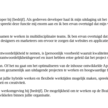
per bij [bedrijf]. Als gedreven developer haal ik mijn uitdaging uit h
, spreekt deze functie mij enorm aan en ik ben ervan overtuigd dat mijn
en te werken in multidisciplinaire teams. Ik ben ervan overtuigd dat de i
designers en marketeers om ervoor te zorgen dat websites en applicati
ordelijkheid te nemen, is [persoonlijk voorbeeld waaruit kwaliteiten
antwoordelijkheidsgevoel en inzet hebben ertoe geleid dat het project 
aan. Of het nu gaat om het optimaliseren van de inhouse ontwikkelde Ap
d om gezamenlijk aan uitdagende projecten te werken en hoogwaardige f
dat jullie hybride werken en flexibele werktijden mogelijk maken, spree
t en creativiteit.
eve werkomgeving bij [bedrijf]. De mogelijkheid om te werken op de Br
ikkelen binnen jullie organisatie.