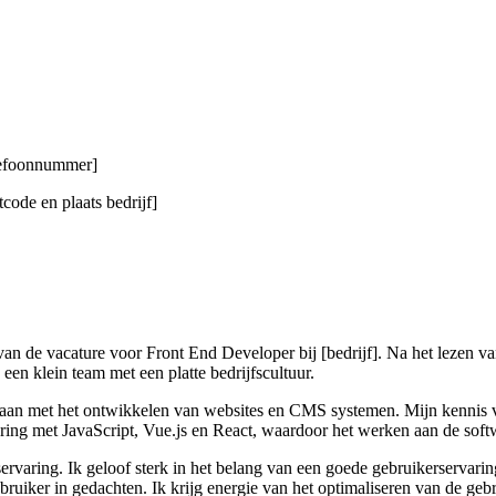
elefoonnummer]
code en plaats bedrijf]
 van de vacature voor Front End Developer bij [bedrijf]. Na het lezen v
een klein team met een platte bedrijfscultuur.
edaan met het ontwikkelen van websites en CMS systemen. Mijn kennis v
varing met JavaScript, Vue.js en React, waardoor het werken aan de so
ervaring. Ik geloof sterk in het belang van een goede gebruikerservari
ruiker in gedachten. Ik krijg energie van het optimaliseren van de geb