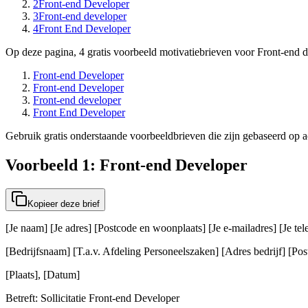
2
Front-end Developer
3
Front-end developer
4
Front End Developer
Op deze pagina, 4 gratis voorbeeld motivatiebrieven voor Front-end d
Front-end Developer
Front-end Developer
Front-end developer
Front End Developer
Gebruik gratis onderstaande voorbeeldbrieven die zijn gebaseerd op ac
Voorbeeld 1: Front-end Developer
Kopieer deze brief
[Je naam] [Je adres] [Postcode en woonplaats] [Je e-mailadres] [Je t
[Bedrijfsnaam] [T.a.v. Afdeling Personeelszaken] [Adres bedrijf] [Post
[Plaats], [Datum]
Betreft: Sollicitatie Front-end Developer