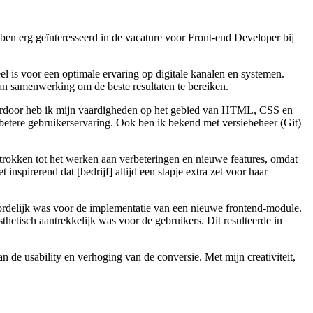
ben erg geïnteresseerd in de vacature voor Front-end Developer bij
el is voor een optimale ervaring op digitale kanalen en systemen.
an samenwerking om de beste resultaten te bereiken.
Hierdoor heb ik mijn vaardigheden op het gebied van HTML, CSS en
betere gebruikerservaring. Ook ben ik bekend met versiebeheer (Git)
ngetrokken tot het werken aan verbeteringen en nieuwe features, omdat
nspirerend dat [bedrijf] altijd een stapje extra zet voor haar
woordelijk was voor de implementatie van een nieuwe frontend-module.
thetisch aantrekkelijk was voor de gebruikers. Dit resulteerde in
an de usability en verhoging van de conversie. Met mijn creativiteit,