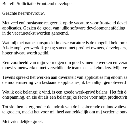
Betreft: Sollicitatie Front-end developer
Geachte heer/mevrouw,
Met veel enthousiasme reageer ik op de vacature voor front-end develo
applicaties. Gezien de groei van jullie software development afdeling
in de vacaturetekst worden genoemd.
Wat mij met name aanspreekt in deze vacature is de mogelijkheid om sam
Als teamplayer werk ik graag samen met product owners, developers, 
hoger niveau wordt getild.
Een voorbeeld van mijn vermogen om goed samen te werken en verantwo
moest samenwerken met verschillende teams en stakeholders. Mijn ver
Tevens spreekt het werken aan diversiteit van applicaties mij enorm 
de modernisering van bestaande applicaties, ik ben altijd gemotiveer
Wat ik ook belangrijk vind, is een goede werk-privé balans. Het feit 
ontspanning, en zie dit als een belangrijke factor voor mijn productivitei
Tot slot ben ik erg onder de indruk van de inspirerende en innovati
te groeien, maakt het voor mij heel aantrekkelijk om mij verder te ontw
Met vriendelijke groet,