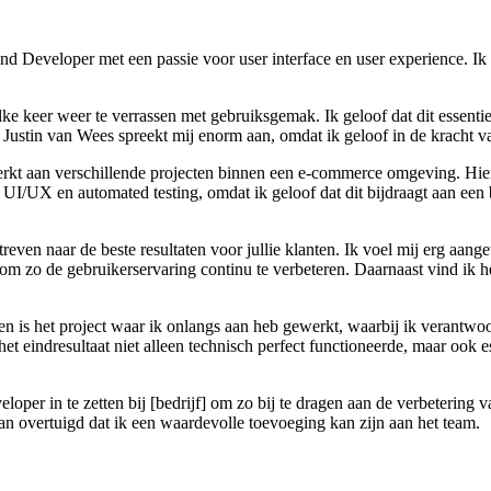
nd Developer met een passie voor user interface en user experience. Ik 
lke keer weer te verrassen met gebruiksgemak. Ik geloof dat dit essentie
ustin van Wees spreekt mij enorm aan, omdat ik geloof in de kracht v
ewerkt aan verschillende projecten binnen een e-commerce omgeving. 
UI/UX en automated testing, omdat ik geloof dat dit bijdraagt aan een 
streven naar de beste resultaten voor jullie klanten. Ik voel mij erg aa
m zo de gebruikerservaring continu te verbeteren. Daarnaast vind ik het i
jken is het project waar ik onlangs aan heb gewerkt, waarbij ik verant
t eindresultaat niet alleen technisch perfect functioneerde, maar ook es
oper in te zetten bij [bedrijf] om zo bij te dragen aan de verbetering v
 overtuigd dat ik een waardevolle toevoeging kan zijn aan het team.