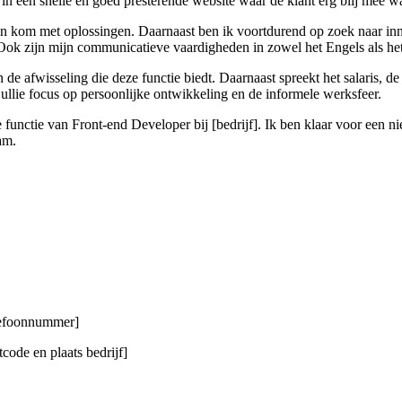
in een snelle en goed presterende website waar de klant erg blij mee w
a en kom met oplossingen. Daarnaast ben ik voortdurend op zoek naar in
 Ook zijn mijn communicatieve vaardigheden in zowel het Engels als he
en de afwisseling die deze functie biedt. Daarnaast spreekt het salaris
jullie focus op persoonlijke ontwikkeling en de informele werksfeer.
de functie van Front-end Developer bij [bedrijf]. Ik ben klaar voor een 
am.
elefoonnummer]
code en plaats bedrijf]