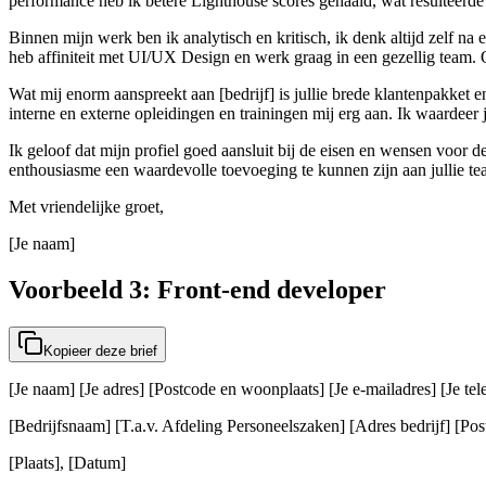
performance heb ik betere Lighthouse scores gehaald, wat resulteerde 
Binnen mijn werk ben ik analytisch en kritisch, ik denk altijd zelf n
heb affiniteit met UI/UX Design en werk graag in een gezellig team.
Wat mij enorm aanspreekt aan [bedrijf] is jullie brede klantenpakket 
interne en externe opleidingen en trainingen mij erg aan. Ik waardeer 
Ik geloof dat mijn profiel goed aansluit bij de eisen en wensen voor 
enthousiasme een waardevolle toevoeging te kunnen zijn aan jullie te
Met vriendelijke groet,
[Je naam]
Voorbeeld 3: Front-end developer
Kopieer deze brief
[Je naam] [Je adres] [Postcode en woonplaats] [Je e-mailadres] [Je t
[Bedrijfsnaam] [T.a.v. Afdeling Personeelszaken] [Adres bedrijf] [Post
[Plaats], [Datum]