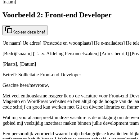
[naam]
Voorbeeld 2: Front-end Developer
Kopieer deze brief
[Je naam] [Je adres] [Postcode en woonplaats] [Je e-mailadres] [Je t
[Bedrijfsnaam] [T.a.v. Afdeling Personeelszaken] [Adres bedrijf] [Post
[Plaats], [Datum]
Betreft: Sollicitatie Front-end Developer
Geachte heer/mevrouw,
Met veel enthousiasme reageer ik op de vacature voor Front-end Deve
Magento en WordPress websites en ben altijd op de hoogte van de la
code schrijf en goed kan werken met Git en diverse libraries en fram
Wat mij vooral aanspreekt in deze vacature is de uitdaging om de wens
gebied mij veelzijdig inzetbaar maken binnen jullie development team
Een persoonlijk voorbeeld waaruit mijn belangrijkste kwaliteiten blij