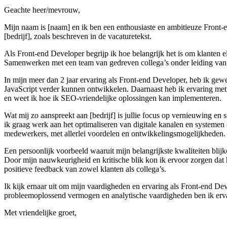
Geachte heer/mevrouw,
Mijn naam is [naam] en ik ben een enthousiaste en ambitieuze Front-e
[bedrijf], zoals beschreven in de vacaturetekst.
Als Front-end Developer begrijp ik hoe belangrijk het is om klanten e
Samenwerken met een team van gedreven collega’s onder leiding van J
In mijn meer dan 2 jaar ervaring als Front-end Developer, heb ik g
JavaScript verder kunnen ontwikkelen. Daarnaast heb ik ervaring met 
en weet ik hoe ik SEO-vriendelijke oplossingen kan implementeren.
Wat mij zo aanspreekt aan [bedrijf] is jullie focus op vernieuwing en 
ik graag werk aan het optimaliseren van digitale kanalen en systemen o
medewerkers, met allerlei voordelen en ontwikkelingsmogelijkheden.
Een persoonlijk voorbeeld waaruit mijn belangrijkste kwaliteiten bli
Door mijn nauwkeurigheid en kritische blik kon ik ervoor zorgen dat he
positieve feedback van zowel klanten als collega’s.
Ik kijk ernaar uit om mijn vaardigheden en ervaring als Front-end Devel
probleemoplossend vermogen en analytische vaardigheden ben ik ervan
Met vriendelijke groet,