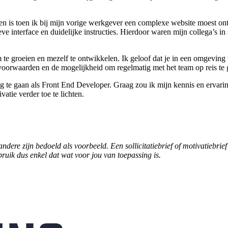
jken is toen ik bij mijn vorige werkgever een complexe website moest 
ve interface en duidelijke instructies. Hierdoor waren mijn collega’s in
te groeien en mezelf te ontwikkelen. Ik geloof dat je in een omgeving w
eidsvoorwaarden en de mogelijkheid om regelmatig met het team op reis te 
lag te gaan als Front End Developer. Graag zou ik mijn kennis en ervari
atie verder toe te lichten.
 andere zijn bedoeld als voorbeeld. Een sollicitatiebrief of motivatiebr
ebruik dus enkel dat wat voor jou van toepassing is.