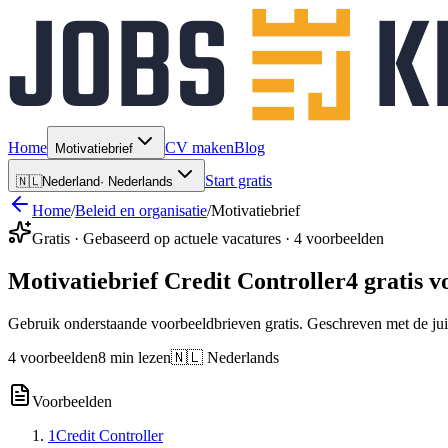
Home
CV maken
Blog
Motivatiebrief
Start gratis
🇳🇱
Nederland
·
Nederlands
Home
/
Beleid en organisatie
/
Motivatiebrief
Gratis · Gebaseerd op actuele vacatures · 4 voorbeelden
Motivatiebrief Credit Controller
4 gratis 
Gebruik onderstaande voorbeeldbrieven gratis. Geschreven met de jui
4 voorbeelden
8 min lezen
🇳🇱 Nederlands
Voorbeelden
1
Credit Controller