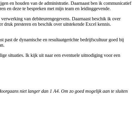
 krijgen en houden van de administratie. Daarnaast ben ik communicatief
leren en deze te bespreken met mijn team en leidinggevende.
 verwerking van debiteurengegevens. Daarnaast beschik ik over
 druk presteren en beschik over uitstekende Excel kennis.
t past de dynamische en resultaatgerichte bedrijfscultuur goed bij
an.
ige situaties. Ik kijk uit naar een eventuele uitnodiging voor een
is doorgaans niet langer dan 1 A4. Om zo goed mogelijk aan te sluiten