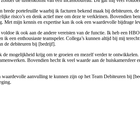
d zonder de tussenkomst van een incassobureau. Dit gaf mij veel voldoen
een brede portefeuille waarbij ik facturen bekend maak bij debiteuren, 
lijke risico’s en denk actief mee om deze te verkleinen. Bovendien ben
g. Met mijn kennis en expertise kan ik ook een waardevolle bijdrage lev
, voldoe ik ook aan de andere vereisten van de functie. Ik heb een HB
ben ik een enthousiaste teamspeler. Collega’s kunnen altijd bij mij tere
 de debiteuren bij [bedrijf].
n ik de mogelijkheid krijg om te groeien en mezelf verder te ontwikkele
 samenwerken. Bovendien hecht ik veel waarde aan de huiskamersfeer en 
waardevolle aanvulling te kunnen zijn op het Team Debiteuren bij [bedrij
eging.