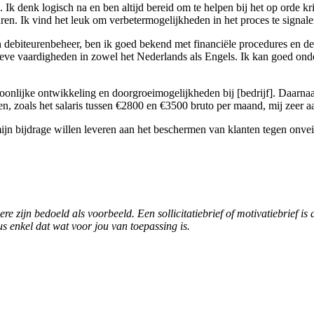
n. Ik denk logisch na en ben altijd bereid om te helpen bij het op orde
uren. Ik vind het leuk om verbetermogelijkheden in het proces te signa
ebiteurenbeheer, ben ik goed bekend met financiële procedures en de
e vaardigheden in zowel het Nederlands als Engels. Ik kan goed onder
soonlijke ontwikkeling en doorgroeimogelijkheden bij [bedrijf]. Daarnaas
, zoals het salaris tussen €2800 en €3500 bruto per maand, mij zeer a
g mijn bijdrage willen leveren aan het beschermen van klanten tegen onveil
dere zijn bedoeld als voorbeeld. Een sollicitatiebrief of motivatiebrief 
dus enkel dat wat voor jou van toepassing is.