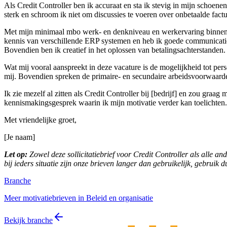
Als Credit Controller ben ik accuraat en sta ik stevig in mijn schoene
sterk en schroom ik niet om discussies te voeren over onbetaalde fact
Met mijn minimaal mbo werk- en denkniveau en werkervaring binnen d
kennis van verschillende ERP systemen en heb ik goede communicatiev
Bovendien ben ik creatief in het oplossen van betalingsachterstanden.
Wat mij vooral aanspreekt in deze vacature is de mogelijkheid tot per
mij. Bovendien spreken de primaire- en secundaire arbeidsvoorwaarden
Ik zie mezelf al zitten als Credit Controller bij [bedrijf] en zou graa
kennismakingsgesprek waarin ik mijn motivatie verder kan toelichten.
Met vriendelijke groet,
[Je naam]
Let op:
Zowel deze sollicitatiebrief voor Credit Controller als alle an
bij ieders situatie zijn onze brieven langer dan gebruikelijk, gebruik 
Branche
Meer motivatiebrieven in Beleid en organisatie
Bekijk branche