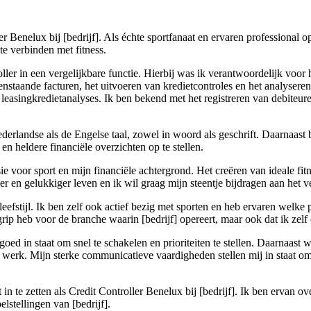
 Benelux bij [bedrijf]. Als échte sportfanaat en ervaren professional o
te verbinden met fitness.
oller in een vergelijkbare functie. Hierbij was ik verantwoordelijk voor
enstaande facturen, het uitvoeren van kredietcontroles en het analysere
 leasingkredietanalyses. Ik ben bekend met het registreren van debiteur
derlandse als de Engelse taal, zowel in woord als geschrift. Daarnaas
n heldere financiële overzichten op te stellen.
e voor sport en mijn financiële achtergrond. Het creëren van ideale fitn
der en gelukkiger leven en ik wil graag mijn steentje bijdragen aan het 
eefstijl. Ik ben zelf ook actief bezig met sporten en heb ervaren welke 
grip heb voor de branche waarin [bedrijf] opereert, maar ook dat ik zelf
oed in staat om snel te schakelen en prioriteiten te stellen. Daarnaast 
 te werk. Mijn sterke communicatieve vaardigheden stellen mij in staat 
 in te zetten als Credit Controller Benelux bij [bedrijf]. Ik ben ervan o
lstellingen van [bedrijf].