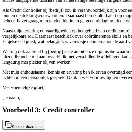
succes langlopende dossiers van achterstallige betalingen afgehandel
Als Credit Controller bij [bedrijf] zou ik verantwoordelijk zijn voor 
binnen de dekkingsvoorwaarden. Daarnaast ben ik altijd alert op moge
beheer. Ik zet graag mijn tanden hierin en ga geen uitdaging uit de we
Naast mijn ervaring en vaardigheden op het gebied van credit control
vergelijkbare rol. Daarnaast beschik ik over coördinerende skills en 
Engelse taal goed, wat belangrijk is vanwege de internationale aard van
Wat mij ook aantrekt bij [bedrijf] is de ambitieuze organisatie waari
uitzendbranche mij aan, waarbij ik met verschillende afdelingen kan
langdurig met plezier blijven werken.
Met mijn enthousiasme, kennis en ervaring ben ik ervan overtuigd een 
lichten in een persoonlijk gesprek. Dank u wel voor uw tijd en overw
Met vriendelijke groet,
[Je naam]
Voorbeeld 3: Credit controller
Kopieer deze brief