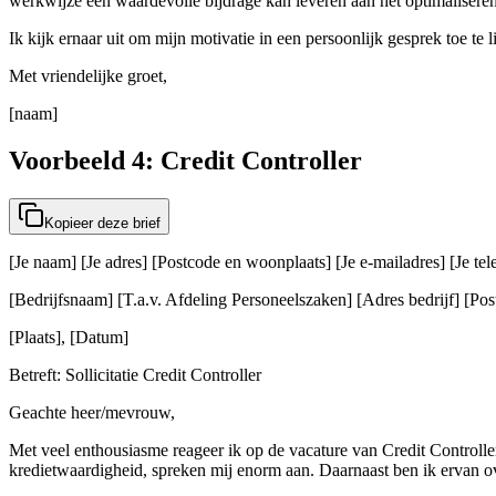
werkwijze een waardevolle bijdrage kan leveren aan het optimaliseren
Ik kijk ernaar uit om mijn motivatie in een persoonlijk gesprek toe te
Met vriendelijke groet,
[naam]
Voorbeeld 4: Credit Controller
Kopieer deze brief
[Je naam] [Je adres] [Postcode en woonplaats] [Je e-mailadres] [Je t
[Bedrijfsnaam] [T.a.v. Afdeling Personeelszaken] [Adres bedrijf] [Post
[Plaats], [Datum]
Betreft: Sollicitatie Credit Controller
Geachte heer/mevrouw,
Met veel enthousiasme reageer ik op de vacature van Credit Controller
kredietwaardigheid, spreken mij enorm aan. Daarnaast ben ik ervan ove