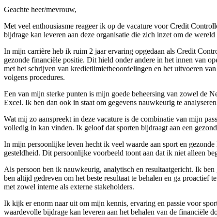
Geachte heer/mevrouw,
Met veel enthousiasme reageer ik op de vacature voor Credit Controller
bijdrage kan leveren aan deze organisatie die zich inzet om de wereld 
In mijn carrière heb ik ruim 2 jaar ervaring opgedaan als Credit Contr
gezonde financiële positie. Dit hield onder andere in het innen van op
met het schrijven van kredietlimietbeoordelingen en het uitvoeren van
volgens procedures.
Een van mijn sterke punten is mijn goede beheersing van zowel de Ne
Excel. Ik ben dan ook in staat om gegevens nauwkeurig te analyseren e
Wat mij zo aanspreekt in deze vacature is de combinatie van mijn passi
volledig in kan vinden. Ik geloof dat sporten bijdraagt aan een gezon
In mijn persoonlijke leven hecht ik veel waarde aan sport en gezonde l
gesteldheid. Dit persoonlijke voorbeeld toont aan dat ik niet alleen be
Als persoon ben ik nauwkeurig, analytisch en resultaatgericht. Ik ben g
ben altijd gedreven om het beste resultaat te behalen en ga proactief
met zowel interne als externe stakeholders.
Ik kijk er enorm naar uit om mijn kennis, ervaring en passie voor sport
waardevolle bijdrage kan leveren aan het behalen van de financiële doe