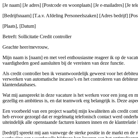
[Je naam] [Je adres] [Postcode en woonplaats] [Je e-mailadres] [Je t
[Bedrijfsnaam] [T.a.v. Afdeling Personeelszaken] [Adres bedrijf] [Post
[Plaats], [Datum]
Betreft: Sollicitatie Credit controller
Geachte heer/mevrouw,
Mijn naam is [naam] en met veel enthousiasme reageer ik op de vacatur
vaardigheden goed aansluiten bij de vereisten van deze functie.
Als credit controller ben ik verantwoordelijk geweest voor het debiteu
verwerken van automatische incasso’s en het controleren van debiteur
klantendatabases.
Wat mij aanspreekt in deze vacature is het werken voor een jong en mo
gezellig en ambitieus is, en dat teamwork erg belangrijk is. Deze aspec
Een voorbeeld van een project waarbij mijn kwaliteiten als credit con
heb ervoor gezorgd dat er regelmatig telefonisch contact werd onder
uiteindelijk alle openstaande facturen kunnen innen en de klantrelat
[bedrijf] spreekt mij aan vanwege de sterke positie in de markt en de