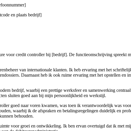
elefoonnummer]
code en plaats bedrijf]
e voor credit controller bij [bedrijf]. De functieomschrijving spreekt 
renbeheer van internationale klanten. Ik heb ervaring met het schriftel
endossiers. Daarnaast heb ik ook ruime ervaring met het opstellen en 
dern bedrijf, waarbij een prettige werksfeer en samenwerking centraal 
ten sluiten goed aan bij mijn persoonlijkheid en werkstijl.
troller goed naar voren kwamen, was toen ik verantwoordelijk was voor h
houden, waarbij ik de afspraken en betalingsregelingen duidelijk en 
ie kunnen behouden.
 ruimte voor groei en ontwikkeling. Ik ben ervan overtuigd dat ik met 