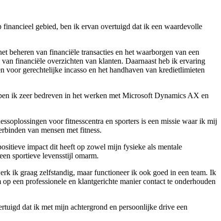
p financieel gebied, ben ik ervan overtuigd dat ik een waardevolle
 het beheren van financiële transacties en het waarborgen van een
n van financiële overzichten van klanten. Daarnaast heb ik ervaring
en voor gerechtelijke incasso en het handhaven van kredietlimieten
t ben ik zeer bedreven in het werken met Microsoft Dynamics AX en
essoplossingen voor fitnesscentra en sporters is een missie waar ik mij
verbinden van mensen met fitness.
positieve impact dit heeft op zowel mijn fysieke als mentale
 een sportieve levensstijl omarm.
werk ik graag zelfstandig, maar functioneer ik ook goed in een team. Ik
om op een professionele en klantgerichte manier contact te onderhouden
vertuigd dat ik met mijn achtergrond en persoonlijke drive een