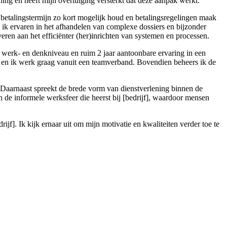
ing en heeft mijn overtuiging versterkt dat deze aanpak werkt.
de betalingstermijn zo kort mogelijk houd en betalingsregelingen maak
 ik ervaren in het afhandelen van complexe dossiers en bijzonder
eren aan het efficiënter (her)inrichten van systemen en processen.
O werk- en denkniveau en ruim 2 jaar aantoonbare ervaring in een
cht en ik werk graag vanuit een teamverband. Bovendien beheers ik de
n. Daarnaast spreekt de brede vorm van dienstverlening binnen de
de informele werksfeer die heerst bij [bedrijf], waardoor mensen
f]. Ik kijk ernaar uit om mijn motivatie en kwaliteiten verder toe te