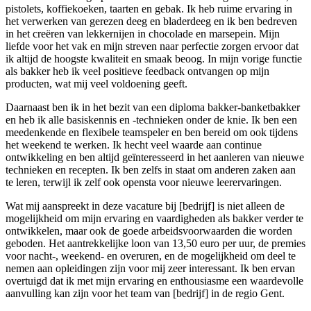
pistolets, koffiekoeken, taarten en gebak. Ik heb ruime ervaring in
het verwerken van gerezen deeg en bladerdeeg en ik ben bedreven
in het creëren van lekkernijen in chocolade en marsepein. Mijn
liefde voor het vak en mijn streven naar perfectie zorgen ervoor dat
ik altijd de hoogste kwaliteit en smaak beoog. In mijn vorige functie
als bakker heb ik veel positieve feedback ontvangen op mijn
producten, wat mij veel voldoening geeft.
Daarnaast ben ik in het bezit van een diploma bakker-banketbakker
en heb ik alle basiskennis en -technieken onder de knie. Ik ben een
meedenkende en flexibele teamspeler en ben bereid om ook tijdens
het weekend te werken. Ik hecht veel waarde aan continue
ontwikkeling en ben altijd geïnteresseerd in het aanleren van nieuwe
technieken en recepten. Ik ben zelfs in staat om anderen zaken aan
te leren, terwijl ik zelf ook opensta voor nieuwe leerervaringen.
Wat mij aanspreekt in deze vacature bij [bedrijf] is niet alleen de
mogelijkheid om mijn ervaring en vaardigheden als bakker verder te
ontwikkelen, maar ook de goede arbeidsvoorwaarden die worden
geboden. Het aantrekkelijke loon van 13,50 euro per uur, de premies
voor nacht-, weekend- en overuren, en de mogelijkheid om deel te
nemen aan opleidingen zijn voor mij zeer interessant. Ik ben ervan
overtuigd dat ik met mijn ervaring en enthousiasme een waardevolle
aanvulling kan zijn voor het team van [bedrijf] in de regio Gent.