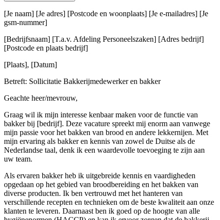
[Je naam] [Je adres] [Postcode en woonplaats] [Je e-mailadres] [Je
gsm-nummer]
[Bedrijfsnaam] [T.a.v. Afdeling Personeelszaken] [Adres bedrijf]
[Postcode en plaats bedrijf]
[Plaats], [Datum]
Betreft: Sollicitatie Bakkerijmedewerker en bakker
Geachte heer/mevrouw,
Graag wil ik mijn interesse kenbaar maken voor de functie van
bakker bij [bedrijf]. Deze vacature spreekt mij enorm aan vanwege
mijn passie voor het bakken van brood en andere lekkernijen. Met
mijn ervaring als bakker en kennis van zowel de Duitse als de
Nederlandse taal, denk ik een waardevolle toevoeging te zijn aan
uw team.
Als ervaren bakker heb ik uitgebreide kennis en vaardigheden
opgedaan op het gebied van broodbereiding en het bakken van
diverse producten. Ik ben vertrouwd met het hanteren van
verschillende recepten en technieken om de beste kwaliteit aan onze
klanten te leveren. Daarnaast ben ik goed op de hoogte van alle
hygiënenormen (HACCP) en kan ik ervoor zorgen dat de bakkerij