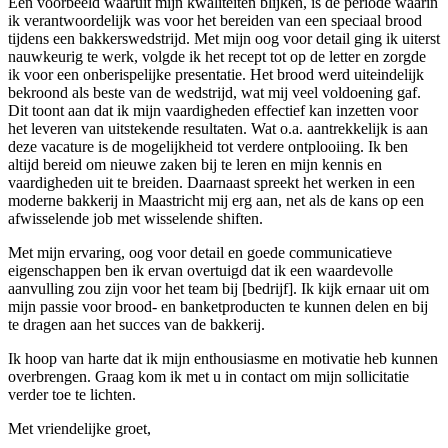
Een voorbeeld waaruit mijn kwaliteiten blijken, is de periode waarin
ik verantwoordelijk was voor het bereiden van een speciaal brood
tijdens een bakkerswedstrijd. Met mijn oog voor detail ging ik uiterst
nauwkeurig te werk, volgde ik het recept tot op de letter en zorgde
ik voor een onberispelijke presentatie. Het brood werd uiteindelijk
bekroond als beste van de wedstrijd, wat mij veel voldoening gaf.
Dit toont aan dat ik mijn vaardigheden effectief kan inzetten voor
het leveren van uitstekende resultaten. Wat o.a. aantrekkelijk is aan
deze vacature is de mogelijkheid tot verdere ontplooiing. Ik ben
altijd bereid om nieuwe zaken bij te leren en mijn kennis en
vaardigheden uit te breiden. Daarnaast spreekt het werken in een
moderne bakkerij in Maastricht mij erg aan, net als de kans op een
afwisselende job met wisselende shiften.
Met mijn ervaring, oog voor detail en goede communicatieve
eigenschappen ben ik ervan overtuigd dat ik een waardevolle
aanvulling zou zijn voor het team bij [bedrijf]. Ik kijk ernaar uit om
mijn passie voor brood- en banketproducten te kunnen delen en bij
te dragen aan het succes van de bakkerij.
Ik hoop van harte dat ik mijn enthousiasme en motivatie heb kunnen
overbrengen. Graag kom ik met u in contact om mijn sollicitatie
verder toe te lichten.
Met vriendelijke groet,