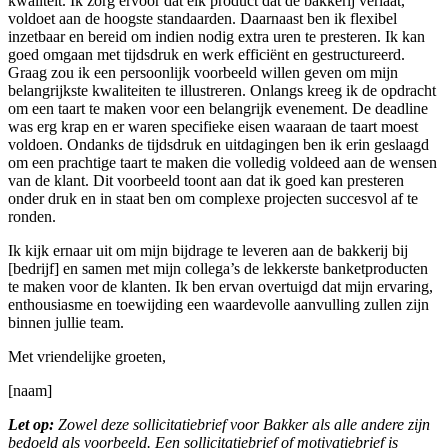
kwaliteit. Ik zorg ervoor dat elk product dat de bakkerij verlaat,
voldoet aan de hoogste standaarden. Daarnaast ben ik flexibel
inzetbaar en bereid om indien nodig extra uren te presteren. Ik kan
goed omgaan met tijdsdruk en werk efficiënt en gestructureerd.
Graag zou ik een persoonlijk voorbeeld willen geven om mijn
belangrijkste kwaliteiten te illustreren. Onlangs kreeg ik de opdracht
om een taart te maken voor een belangrijk evenement. De deadline
was erg krap en er waren specifieke eisen waaraan de taart moest
voldoen. Ondanks de tijdsdruk en uitdagingen ben ik erin geslaagd
om een prachtige taart te maken die volledig voldeed aan de wensen
van de klant. Dit voorbeeld toont aan dat ik goed kan presteren
onder druk en in staat ben om complexe projecten succesvol af te
ronden.
Ik kijk ernaar uit om mijn bijdrage te leveren aan de bakkerij bij
[bedrijf] en samen met mijn collega’s de lekkerste banketproducten
te maken voor de klanten. Ik ben ervan overtuigd dat mijn ervaring,
enthousiasme en toewijding een waardevolle aanvulling zullen zijn
binnen jullie team.
Met vriendelijke groeten,
[naam]
Let op:
Zowel deze sollicitatiebrief voor Bakker als alle andere zijn
bedoeld als voorbeeld. Een sollicitatiebrief of motivatiebrief is