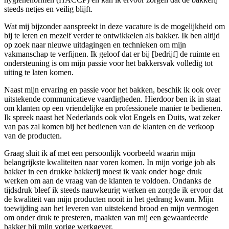
steeds netjes en veilig blijft.
Wat mij bijzonder aanspreekt in deze vacature is de mogelijkheid om
bij te leren en mezelf verder te ontwikkelen als bakker. Ik ben altijd
op zoek naar nieuwe uitdagingen en technieken om mijn
vakmanschap te verfijnen. Ik geloof dat er bij [bedrijf] de ruimte en
ondersteuning is om mijn passie voor het bakkersvak volledig tot
uiting te laten komen.
Naast mijn ervaring en passie voor het bakken, beschik ik ook over
uitstekende communicatieve vaardigheden. Hierdoor ben ik in staat
om klanten op een vriendelijke en professionele manier te bedienen.
Ik spreek naast het Nederlands ook vlot Engels en Duits, wat zeker
van pas zal komen bij het bedienen van de klanten en de verkoop
van de producten.
Graag sluit ik af met een persoonlijk voorbeeld waarin mijn
belangrijkste kwaliteiten naar voren komen. In mijn vorige job als
bakker in een drukke bakkerij moest ik vaak onder hoge druk
werken om aan de vraag van de klanten te voldoen. Ondanks de
tijdsdruk bleef ik steeds nauwkeurig werken en zorgde ik ervoor dat
de kwaliteit van mijn producten nooit in het gedrang kwam. Mijn
toewijding aan het leveren van uitstekend brood en mijn vermogen
om onder druk te presteren, maakten van mij een gewaardeerde
bakker bij mijn vorige werkgever.