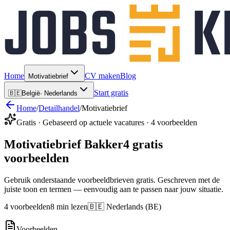
Home
CV maken
Blog
Motivatiebrief
Start gratis
🇧🇪
België
·
Nederlands
Home
/
Detailhandel
/
Motivatiebrief
Gratis · Gebaseerd op actuele vacatures · 4 voorbeelden
Motivatiebrief Bakker
4 gratis
voorbeelden
Gebruik onderstaande voorbeeldbrieven gratis. Geschreven met de
juiste toon en termen — eenvoudig aan te passen naar jouw situatie.
4 voorbeelden
8 min lezen
🇧🇪 Nederlands (BE)
Voorbeelden