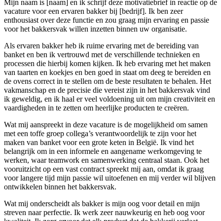
Mijn naam is [naam] en ik schrijf deze motivatiebrief in reactie op de
vacature voor een ervaren bakker bij [bedrijf]. Ik ben zeer
enthousiast over deze functie en zou graag mijn ervaring en passie
voor het bakkersvak willen inzetten binnen uw organisatie.
Als ervaren bakker heb ik ruime ervaring met de bereiding van
banket en ben ik vertrouwd met de verschillende technieken en
processen die hierbij komen kijken. Ik heb ervaring met het maken
van taarten en koekjes en ben goed in staat om deeg te bereiden en
de ovens correct in te stellen om de beste resultaten te behalen. Het
vakmanschap en de precisie die vereist zijn in het bakkersvak vind
ik geweldig, en ik haal er veel voldoening uit om mijn creativiteit en
vaardigheden in te zetten om heerlijke producten te creëren.
Wat mij aanspreekt in deze vacature is de mogelijkheid om samen
met een toffe groep collega’s verantwoordelijk te zijn voor het
maken van banket voor een grote keten in België. Ik vind het
belangrijk om in een informele en aangename werkomgeving te
werken, waar teamwork en samenwerking centraal staan. Ook het
vooruitzicht op een vast contract spreekt mij aan, omdat ik graag
voor langere tijd mijn passie wil uitoefenen en mij verder wil blijven
ontwikkelen binnen het bakkersvak.
Wat mij onderscheidt als bakker is mijn oog voor detail en mijn
streven naar perfectie. Ik werk zeer nauwkeurig en heb oog voor